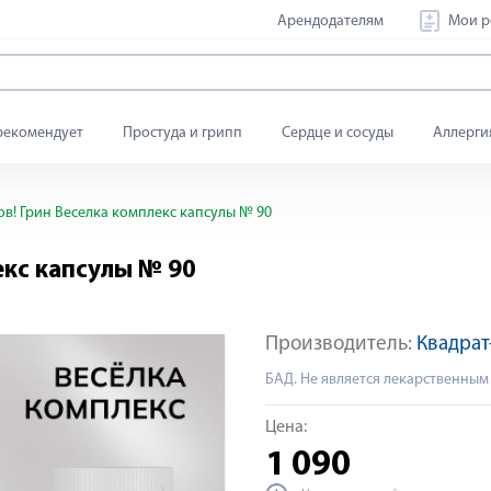
Арендодателям
Мои р
рекомендует
Простуда и грипп
Сердце и сосуды
Аллерги
в! Грин Веселка комплекс капсулы № 90
екс капсулы № 90
Производитель:
Квадрат
БАД. Не является лекарственным
Цена:
1 090