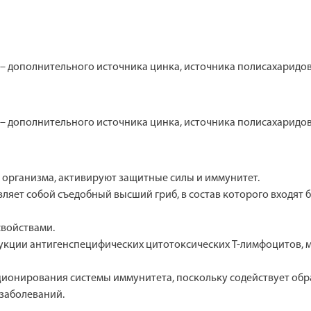
– дополнительного источника цинка, источника полисахаридов 
– дополнительного источника цинка, источника полисахаридов 
организма, активируют защитные силы и иммунитет.
авляет собой съедобный высший гриб, в состав которого входят
войствами.
дукции антигенспецифических цитотоксических Т-лимфоцитов,
ционирования системы иммунитета, поскольку содействует об
заболеваний.