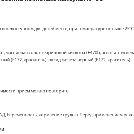
и недоступном для детей месте, при температуре не выше 25°С
т, магниевая соль стеариновой кислоты (Е470b, агент антисле
ный (Е172, краситель), оксид железа черный (Е172, краситель).
димости прием можно повторить.
Д, беременность, кормление грудью. Перед применением реком
ии