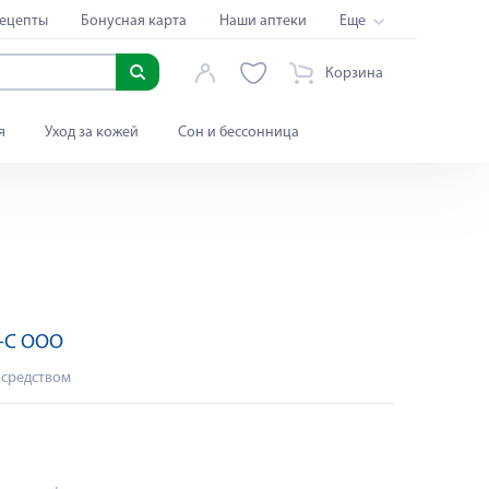
ецепты
Бонусная карта
Наши аптеки
Еще
Корзина
я
Уход за кожей
Сон и бессонница
-С ООО
 средством