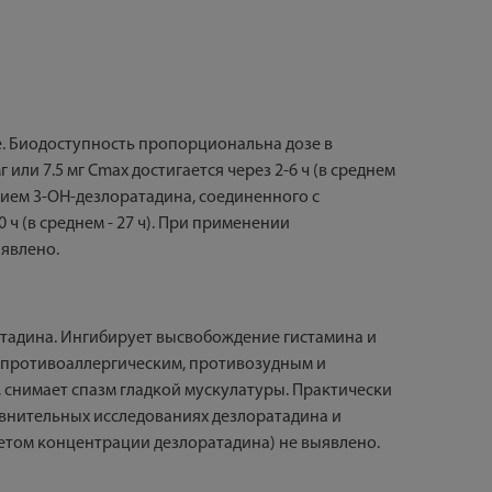
е. Биодоступность пропорциональна дозе в
 или 7.5 мг Cmax достигается через 2-6 ч (в среднем
нием 3-ОН-дезлоратадина, соединенного с
ч (в среднем - 27 ч). При применении
ыявлено.
атадина. Ингибирует высвобождение гистамина и
т противоаллергическим, противозудным и
 снимает спазм гладкой мускулатуры. Практически
равнительных исследованиях дезлоратадина и
четом концентрации дезлоратадина) не выявлено.