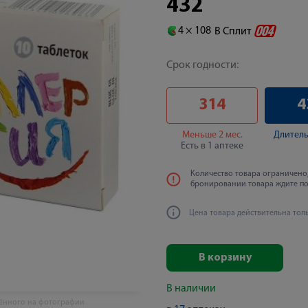
432
4 ×
108
В Сплит
Срок годности:
314
4
Меньше 2 мес.
Длитель
Есть в 1 аптеке
Количество товара ограничено,
бронировании товара ждите п
Цена товара действительна тол
В корзину
В наличии
жённого на фотографии