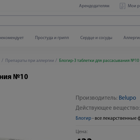
Арендодателям
Мои р
рекомендует
Простуда и грипп
Сердце и сосуды
Аллерги
а
Препараты при аллергии
Блогир-3 таблетки для рассасывания №10
ания №10
Производитель:
Belupo
Действующее вещество
Блогир
- все лекарственные
Цена: