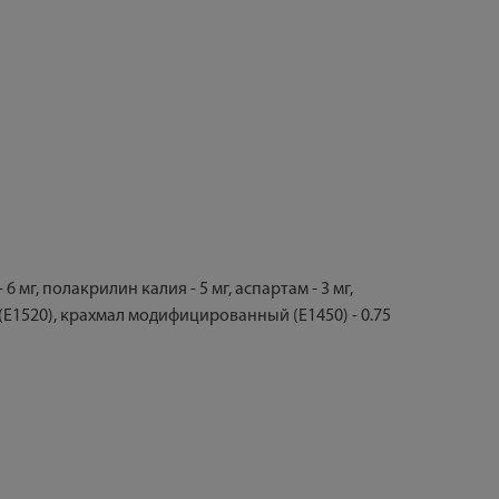
мг, полакрилин калия - 5 мг, аспартам - 3 мг,
(Е1520), крахмал модифицированный (Е1450) - 0.75