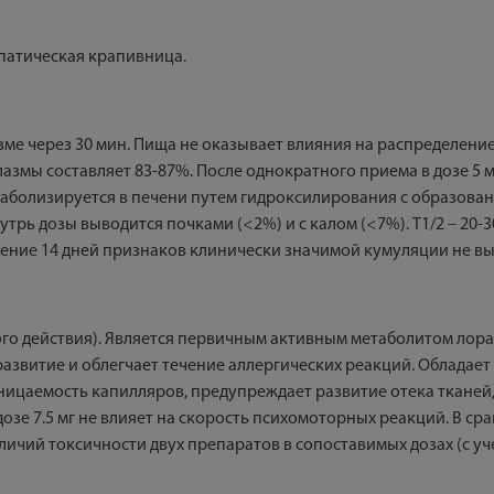
патическая крапивница.
зме через 30 мин. Пища не оказывает влияния на распределени
лазмы составляет 83-87%. После однократного приема в дозе 5 мг
метаболизируется в печени путем гидроксилирования с образова
ь дозы выводится почками (<2%) и с калом (<7%). T1/2 – 20-30 
 течение 14 дней признаков клинически значимой кумуляции не в
го действия). Является первичным активным метаболитом лор
развитие и облегчает течение аллергических реакций. Обладае
ицаемость капилляров, предупреждает развитие отека тканей,
озе 7.5 мг не влияет на скорость психомоторных реакций. В с
ичий токсичности двух препаратов в сопоставимых дозах (с у