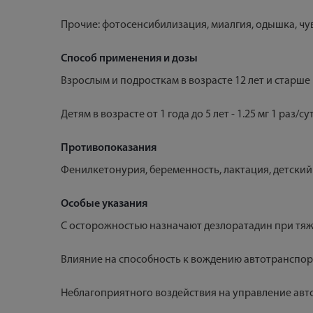
Прочие: фотосенсибилизация, миалгия, одышка, чув
Способ применения и дозы
Взрослым и подросткам в возрасте 12 лет и старше 
Детям в возрасте от 1 года до 5 лет - 1.25 мг 1 раз/сут,
Противопоказания
Фенилкетонурия, беременность, лактация, детский 
Особые указания
С осторожностью назначают дезлоратадин при тяж
Влияние на способность к вождению автотранспо
Неблагоприятного воздействия на управление авт