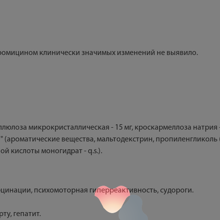
тромицином клинически значимых изменений не выявило.
люлоза микрокристаллическая - 15 мг, кроскармеллоза натрия - 6 
ти" (ароматические вещества, мальтодекстрин, пропиленгликоль 
ой кислоты моногидрат - q.s.).
юцинации, психомоторная гиперреактивность, судороги.
ту, гепатит.