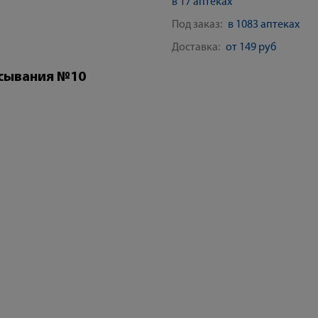
в 17 аптеках
Под заказ:
в 1083 аптеках
Доставка:
от 149 руб
асывания №10