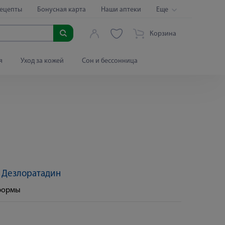
ецепты
Бонусная карта
Наши аптеки
Еще
Корзина
я
Уход за кожей
Сон и бессонница
:
Дезлоратадин
 формы