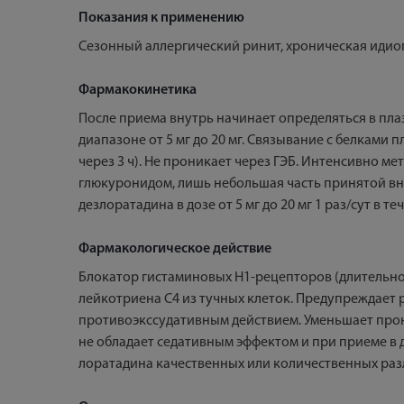
Показания к применению
Сезонный аллергический ринит, хроническая идио
Фармакокинетика
После приема внутрь начинает определяться в пла
диапазоне от 5 мг до 20 мг. Связывание с белками п
через 3 ч). Не проникает через ГЭБ. Интенсивно 
глюкуронидом, лишь небольшая часть принятой внутр
дезлоратадина в дозе от 5 мг до 20 мг 1 раз/сут в
Фармакологическое действие
Блокатор гистаминовых Н1-рецепторов (длительно
лейкотриена С4 из тучных клеток. Предупреждает 
противоэкссудативным действием. Уменьшает прон
не обладает седативным эффектом и при приеме в д
лоратадина качественных или количественных разл