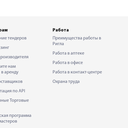
рам
Работа
ние тендеров
Преимущества работы в
Ригла
зинг
Работа в аптеке
производителя
Работа в офисе
ите нам
 в аренду
Работа в контакт-центре
оставщиков
Охрана труда
тация по API
нные Торговые
ская программа
мастеров