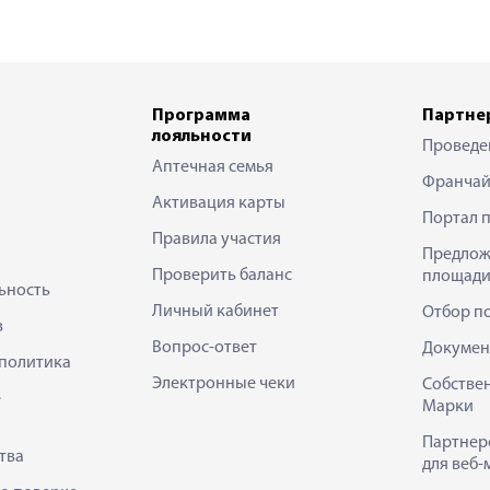
Программа
Партне
лояльности
Проведе
Аптечная семья
Франчай
Активация карты
Портал 
Правила участия
Предлож
Проверить баланс
площади
ьность
Личный кабинет
Отбор п
в
Вопрос-ответ
Докумен
политика
Электронные чеки
Собстве
е
Марки
Партнер
тва
для веб-