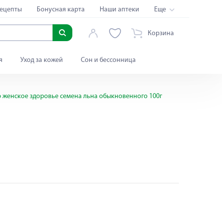
ецепты
Бонусная карта
Наши аптеки
Еще
Корзина
я
Уход за кожей
Сон и бессонница
 женское здоровье семена льна обыкновенного 100г