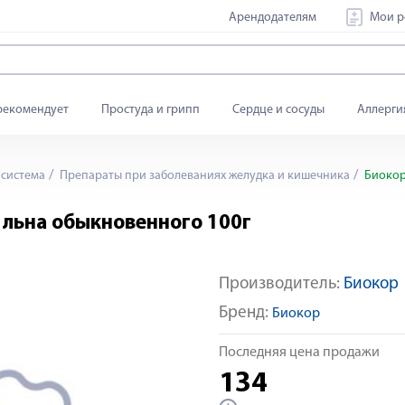
Арендодателям
Мои р
рекомендует
Простуда и грипп
Сердце и сосуды
Аллерги
система
Препараты при заболеваниях желудка и кишечника
Биокор
 льна обыкновенного 100г
Производитель:
Биокор
Бренд:
Биокор
Последняя цена продажи
134