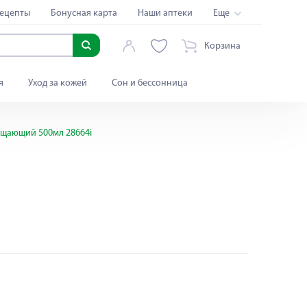
ецепты
Бонусная карта
Наши аптеки
Еще
Корзина
я
Уход за кожей
Сон и бессонница
ищающий 500мл 28664i
Яндекс Сплит