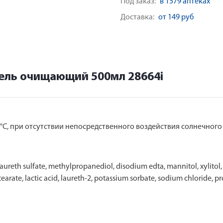
Под заказ:
в 1579 аптеках
Доставка:
от 149 руб
ель очищающий 500мл 28664i
°С, при отсутствии непосредственного воздействия солнечного 
th sulfate, methylpropanediol, disodium edta, mannitol, xylitol, r
ostearate, lactic acid, laureth-2, potassium sorbate, sodium chloride,