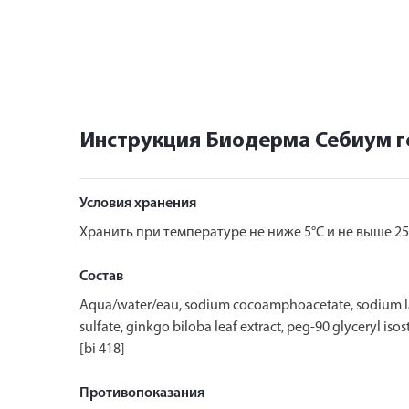
Инструкция Биодерма Себиум г
Условия хранения
Хранить при температуре не ниже 5°С и не выше 25
Состав
Aqua/water/eau, sodium cocoamphoacetate, sodium laure
sulfate, ginkgo biloba leaf extract, peg-90 glyceryl is
[bi 418]
Противопоказания