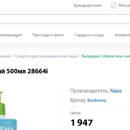
Арендодателям
Мои р
рекомендует
Простуда и грипп
Сердце и сосуды
Аллерги
 лицом
Средства для очищения кожи лица
Биодерма Себиум гель оч
й 500мл 28664i
Производитель:
Naos
Яндекс Сплит
Бренд:
Bioderma
Цена:
1 947