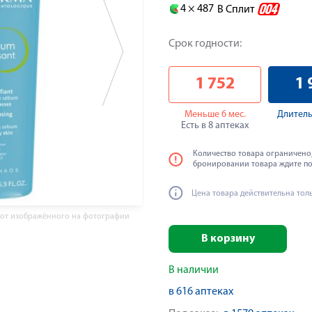
4 ×
487
В Сплит
Срок годности:
1 752
1 
Меньше 6 мес.
Длитель
Есть в 8 аптеках
Количество товара ограничено,
бронировании товара ждите п
Цена товара действительна тол
 от изображённого на фотографии
В корзину
В наличии
в 616 аптеках