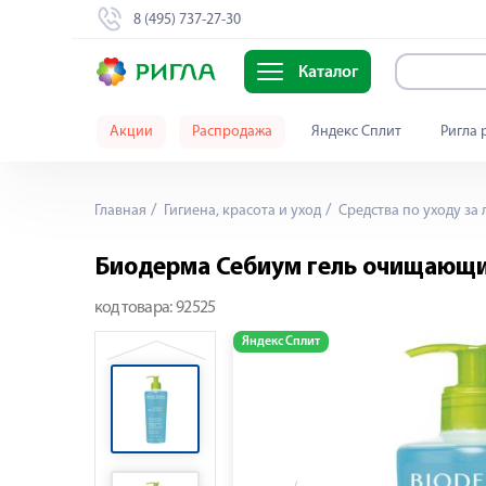
8 (495) 737-27-30
Каталог
Акции
Распродажа
Яндекс Сплит
Ригла 
Главная
Гигиена, красота и уход
Средства по уходу за
Биодерма Себиум гель очищающи
код товара:
92525
Яндекс Сплит