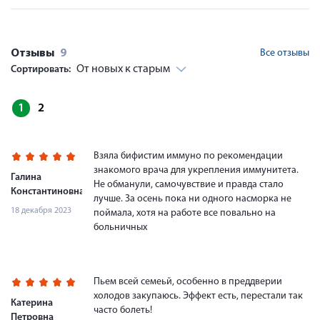
Отзывы
9
Все отзывы
От новых к старым
Сортировать:
1
2
Взяла бифистим иммуно по рекомендации
знакомого врача для укрепления иммунитета.
Галина
Не обманули, самочувствие и правда стало
Константиновна
лучше. За осень пока ни одного насморка не
18 декабря 2023
поймала, хотя на работе все повально на
больничных
Пьем всей семеьй, особенно в преддверии
холодов закупаюсь. Эффект есть, перестали так
Катерина
часто болеть!
Петровна