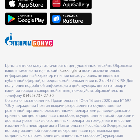
Цены в аптеках могут отличаться от цен, указанных на сайте. Обращаем
ваше внимание на то, что сайт
kursk.rigla.ru
носит исключительно
информационный характер и ни при каких условиях не является
публичной офертой, определяемой положениями п. 2 ст. 437 ГК РФ. Для
получения подробной информации о действующих ценах на товар и
наличии товара в конкретной аптеке, пожалуйста, обращайтесь по
телефону
8 (495) 737-27-30
Согласно постановлению Правительства РФ от 16 мая 2020 года № 697
"Об утверждении Правил выдачи разрешения на осуществление
розничной торговли лекарственными препаратами для медицинского
применения дистанционным способом, осуществления такой торговли и
доставки указанных лекарственных препаратов гражданам и внесении
изменений в некоторые акты Правительства Российской Федерации по
вопросу розничной торговли лекарственными препаратами для
медицинского применения дистанционным способом", курьерская