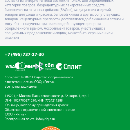
доставка из интернет-аптеки возможна только для определённых
категорий товаров: безрецептурных лекарственных средств,
биологически активных добавок (БАДов), медицинских изделий,
товаров для ухода и красоты, бытовой химии и других сопутствующих
товаров. Рецептурные препараты доставляются до ближайшей аптеки и
могут быть получены при наличии действующего рецепта,
оформленного врачом. Ассортимент товаров, участвующих в
специальных предложениях и акциях, может быть ограничен или
изменен
+7 (495) 737-27-30
Копирайт: © 2026 Общество с ограниченной
ответственностью (ООО) «Ригла»
Все права защищены
115201, г. Москва, Каширское шоссе, д. 22, корп. 4, стр. 1
ОГРН 1027700271290; ИНН 7724211288
Юр. лицо, которому принадлежит домен:
Общество с ограниченной ответственностью
(ООО) «Ригла»
Электронная почта:
info@rigla.ru