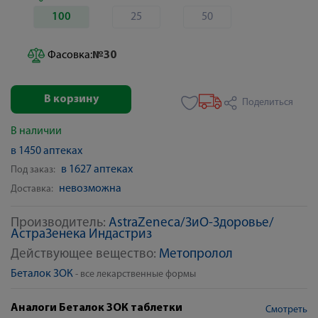
100
25
50
Фасовка:
№30
В корзину
Поделиться
В наличии
в 1450 аптеках
в 1627 аптеках
Под заказ:
невозможна
Доставка:
Производитель:
AstraZeneca/ЗиО-Здоровье/
АстраЗенека Индастриз
Действующее вещество:
Метопролол
Беталок ЗОК
- все лекарственные формы
Аналоги Беталок ЗОК таблетки
Смотреть