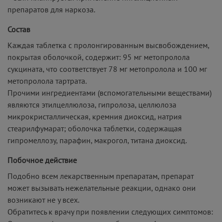
препаратов для наркоза.
Состав
Каждая таблетка с пролонгированным высвобождением,
покрытая оболочкой, содержит: 95 мг метопролола
сукцината, что соответствует 78 мг метопролола и 100 мг
метопролола тартрата.
Прочими ингредиентами (вспомогательными веществами)
являются этилцеллюлоза, гипролоза, целлюлоза
микрокристаллическая, кремния диоксид, натрия
стеарилфумарат; оболочка таблетки, содержащая
гипромеллозу, парафин, макрогол, титана диоксид.
Побочное действие
Подобно всем лекарственным препаратам, препарат
может вызывать нежелательные реакции, однако они
возникают не у всех.
Обратитесь к врачу при появлении следующих симптомов: