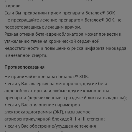
в крови.
Если Вы прекратили прием препарата Беталок® ЗОК
Не прекращайте лечение препаратом Беталок® ЗОК, не
посоветовавшись с лечащим врачом.
Резкая отмена бета-адреноблокатора может привести к
утяжелению течения хронической сердечной
недостаточности и повышению риска инфаркта миокарда
и внезапной смерти.
Противопоказания
Не принимайте препарат Беталок® ЗОК:
• если у Вас аллергия на метопролол, другие бета-
адреноблокаторы или любые другие компоненты
препарата (перечисленные в разделе 6 листка-вкладыша);
• если у Вас отклонение параметров
электрокардиограммы (ЭКГ), называемое
атриовентрикулярной блокадой II и III степени;
• если у Вас обострение/ухудшение течения