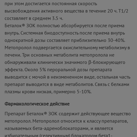
при этом достигается постоянная скорость
высвобождения активного вещества в течение 20 ч. T1/2
составляет в среднем 3.5 ч.
Беталок® ЗОК полностью абсорбируется после приема
внутрь. Системная биодоступность после приема внутрь
однократной дозы составляет приблизительно 30-40%.
Метопролол подвергается окислительному метаболизму в
печени. Три основных метаболита метопролола не
обнаруживали клинически значимого β-блокирующего
эффекта. Около 5% пероральной дозы препарата
выводится с мочой в неизмененном виде, остальная часть
препарат выводится в виде метаболитов. Связь с белками
плазмы крови низкая, примерно 5-10%.
Фармакологическое действие
Препарат Беталок® ЗОК содержит действующее вещество
метопролол. Метопролол относится к классу препаратов,
называемых бета-адреноблокаторами, и является
избирательным (селективным) блокатором бета1-