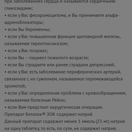
при заболеваниях сердца и называются сердечными
гликозидами;
• если у Вас феохромоцитома, и Вы принимаете альфа-
адреноблокаторы;
• если Вы беременны;
• если у Вас повышенная функция щитовидной железы,
называемая тиреотоксикозом;
• если у Вас псориаз;
• если Вы – пациент пожилого возраста;
• если Вы страдаете или ранее страдали депрессией;
• если у Вас есть заболевание периферических артерий,
связанное с их сужением, называемое перемежающейся
хромотой;
• если у Вас определенная проблема с кровообращением,
называемая болезнью Рейно;
• если Вам предстоит хирургическая операция.
Препарат Беталок® ЗОК содержит натрий
Данный препарат содержит менее 1 ммоль (23 мг) натрия
на одну таблетку, то есть, по сути, не содержит натрия.