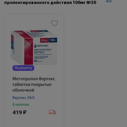
все
пролонгированного действия 100мг №30
По рецепту
Метопролол-Вертекс
таблетки покрытые
оболочкой
пленочной пролонг.
Вертекс ЗАО
100мг № 30
В наличии
419
₽