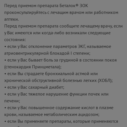
Перед приемом препарата Беталок® ЗОК
проконсультируйтесь с лечащим врачом или работником
аптеки.
Перед приемом препарата сообщите лечащему врачу, если
у Вас имеются или когда-либо возникали следующие
состояния:
• если у Вас отклонение параметров ЭКГ, называемое
атриовентрикулярной блокадой I степени;
• если у Вас бывает боль за грудиной в состоянии покоя
(стенокардия Принцметала);
• если Вы страдаете бронхиальной астмой или
хронической обструктивной болезнью легких (ХОБЛ);
• если у Вас сахарный диабет;
• если у Вас тяжелое нарушение функции почек или
печени;
• если у Вас повышенное содержание кислот в плазме
крови, называемое метаболическим ацидозом;
• если Вы применяете препараты, которые применяются