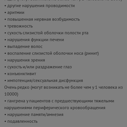
• другие нарушения проводимости
• аритмии
• повышенная нервная возбудимость
• тревожность
• сухость слизистой оболочки полости рта
• нарушения функции печени
• выпадение волос
• воспаление слизистой оболочки носа (ринит)
• нарушения зрения
• сухость и/или раздражение глаз
• конъюнктивит
• импотенция/сексуальная дисфункция
Очень редко (могут возникать не более чем у 1 человека из
10000)
• гангрена у пациентов с предшествующими тяжелыми
нарушениями периферического кровообращения
• нарушение памяти/амнезия
• подавленность