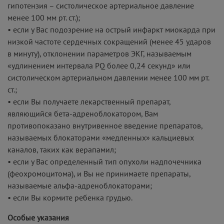
гипотензия – систолическое артериальное давление
менее 100 мм рт. ст.);
• если у Вас подозрение на острый инфаркт миокарда при
низкой частоте сердечных сокращений (менее 45 ударов
в минуту), отклонении параметров ЭКГ, называемым
«удлинением интервала PQ более 0,24 секунд» или
систолическом артериальном давлении менее 100 мм рт.
ст.;
• если Вы получаете лекарственный препарат,
являющийся бета-адреноблокатором, Вам
противопоказано внутривенное введение препаратов,
называемых блокаторами «медленных» кальциевых
каналов, таких как верапамил;
• если у Вас определенный тип опухоли надпочечника
(феохромоцитома), и Вы не принимаете препараты,
называемые альфа-адреноблокаторами;
• если Вы кормите ребенка грудью.
Особые указания