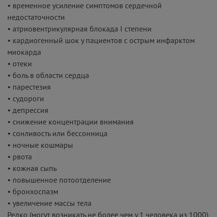
• временное усиление симптомов сердечной
недостаточности
• атриовентрикулярная блокада I степени
• кардиогенный шок у пациентов с острым инфарктом
миокарда
• отеки
• боль в области сердца
• парестезия
• судороги
• депрессия
• снижение концентрации внимания
• сонливость или бессонница
• ночные кошмары
• рвота
• кожная сыпь
• повышенное потоотделение
• бронхоспазм
• увеличение массы тела
Редко (могут возникать не более чем у 1 человека из 1000)