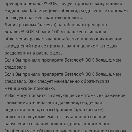
препарата Беталок® ЗОК следует проглатывать, запивая
жидкостью. Таблетки (или таблетки, разделенные пополам)
не следует разжевывать или крошить.
Линия разлома (насечка) на таблетках препарата
Беталок® ЗОК 50 мг и 100 мг нанесена лишь для
облегчения разламывания таблетки при возникновении
затруднений при ее проглатывании целиком, а не для
разделения на равные дозы.
Если Вы приняли препарата Беталок® ЗОК больше, чем
следовало
Если Вы приняли препарата Беталок® ЗОК больше, чем
следовало, Вам следует немедленно обратиться за
медицинской помощью.
У Вас могут появиться следующие симптомы: выраженное
снижение артериального давления, сердечная
недостаточность, спазм бронхов (бронхоспазм),
повышенная утомляемость, спутанность сознания,
нарушение сознания, тошнота, рвота, пониженное
(особенно у детей) или повышенное содержание глюкозы