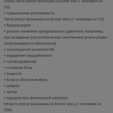
Очень часто (могут возникать у более чем 1 человека из
10):
• повышенная утомляемость
Часто (могут возникать не более чем у 1 человека из 10):
• брадикардия
• резкое снижение артериального давления, например,
при вставании (ортостатическая гипотензия) (очень редко
сопровождается обмороком)
• похолодание конечностей
• ощущение сердцебиения
• головокружение
• головная боль
• тошнота
• боли в области живота
• диарея
• запор
• одышка при физической нагрузке
Нечасто (могут возникать не более чем у 1 человека из
100)