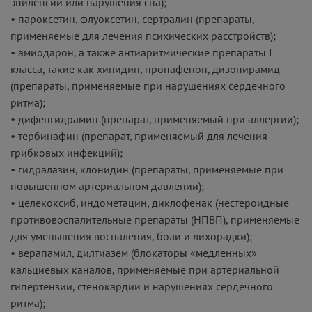
эпилепсии или нарушения сна);
• пароксетин, флуоксетин, сертралин (препараты,
применяемые для лечения психических расстройств);
• амиодарон, а также антиаритмические препараты I
класса, такие как хинидин, пропафенон, дизопирамид
(препараты, применяемые при нарушениях сердечного
ритма);
• дифенгидрамин (препарат, применяемый при аллергии);
• тербинафин (препарат, применяемый для лечения
грибковых инфекций);
• гидралазин, клонидин (препараты, применяемые при
повышенном артериальном давлении);
• целекоксиб, индометацин, диклофенак (нестероидные
противовоспалительные препараты (НПВП), применяемые
для уменьшения воспаления, боли и лихорадки);
• верапамил, дилтиазем (блокаторы «медленных»
кальциевых каналов, применяемые при артериальной
гипертензии, стенокардии и нарушениях сердечного
ритма);