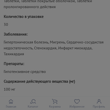
Таблетки, Таблетки покрытые оболочкой, Таблетки
пролонгированного действия
Количество в упаковке
30
Заболевания:
Гипертоническая болезнь, Мигрень, Сердечно-сосудистая
недостаточность, Стенокардия, Инфаркт миокарда,
Тахикардия
Препараты:
Гипотензивное средство
Содержание действующего вещества (мг)
100 мг
Отпуск из аптек
По рецепту
Главная
Каталог
Корзина
Избранное
Профиль