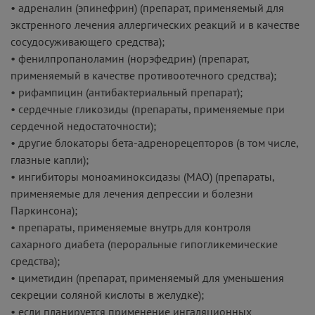
• адреналин (эпинефрин) (препарат, применяемый для
экстренного лечения аллергических реакций и в качестве
сосудосуживающего средства);
• фенилпропаноламин (норэфедрин) (препарат,
применяемый в качестве противоотечного средства);
• рифампицин (антибактериальный препарат);
• сердечные гликозиды (препараты, применяемые при
сердечной недостаточности);
• другие блокаторы бета-адренорецепторов (в том числе,
глазные капли);
• ингибиторы моноаминоксидазы (МАО) (препараты,
применяемые для лечения депрессии и болезни
Паркинсона);
• препараты, применяемые внутрь для контроля
сахарного диабета (пероральные гипогликемические
средства);
• циметидин (препарат, применяемый для уменьшения
секреции соляной кислоты в желудке);
• если планируется применение ингаляционных