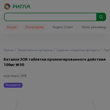
Акции
Распродажа
Яндекс Сплит
Ригла рекомендуе
Главная
Лекарственные препараты
Сердечно-сосудистые препараты
Преп
Беталок ЗОК таблетки пролонгированного действия
100мг №30
код товара:
2608
По рецепту
П