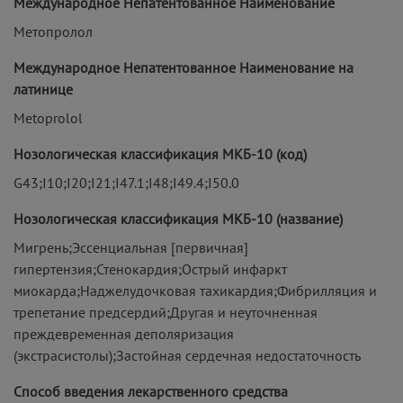
Международное Непатентованное Наименование
Метопролол
Международное Непатентованное Наименование на
латинице
Metoprolol
Нозологическая классификация МКБ-10 (код)
G43;I10;I20;I21;I47.1;I48;I49.4;I50.0
Нозологическая классификация МКБ-10 (название)
Мигрень;Эссенциальная [первичная]
гипертензия;Стенокардия;Острый инфаркт
миокарда;Наджелудочковая тахикардия;Фибрилляция и
трепетание предсердий;Другая и неуточненная
преждевременная деполяризация
(экстрасистолы);Застойная сердечная недостаточность
Способ введения лекарственного средства