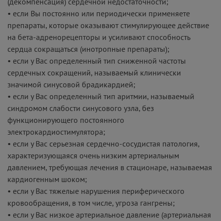
(декомпенсация) сердечной недостаточности;
• если Вы постоянно или периодически применяете
препараты, которые оказывают стимулирующее действие
на бета-адренорецепторы и усиливают способность
сердца сокращаться (инотропные препараты);
• если у Вас определенный тип сниженной частоты
сердечных сокращений, называемый клинически
значимой синусовой брадикардией;
• если у Вас определенный тип аритмии, называемый
синдромом слабости синусового узла, без
функционирующего постоянного
электрокардиостимулятора;
• если у Вас серьезная сердечно-сосудистая патология,
характеризующаяся очень низким артериальным
давлением, требующая лечения в стационаре, называемая
кардиогенным шоком;
• если у Вас тяжелые нарушения периферического
кровообращения, в том числе, угроза гангрены;
• если у Вас низкое артериальное давление (артериальная