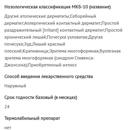
Нозологическая классификация МКБ-10 (название)
Другие атопические дерматиты;Себорейный
дерматит;Аллергический контактный дерматит;Простой
раздражительный [irritant] контактный дерматит;Простой
хронический лишай;Почесуха узловатая;Другая
почесуха;Зуд;Лишай красный
плоский;Крапивница;Эритема многоформная;Буллезная
эритема многоформная (синдром Стивенса-
Джонсона);Приобретенный ихтиоз
Способ введения лекарственного средства
Наружный
Срок годности базовый (в месяцах)
24
Термолабильный препарат
нет