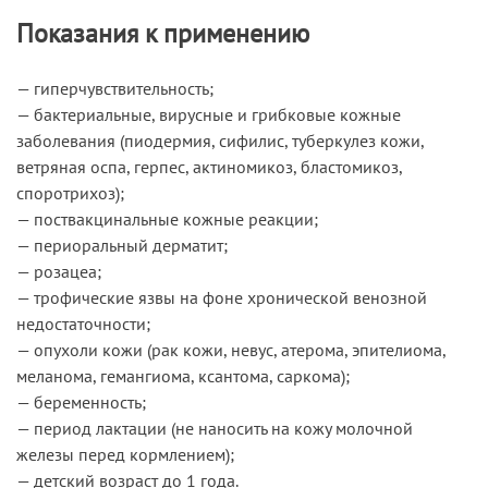
Показания к применению
— гиперчувствительность;
— бактериальные, вирусные и грибковые кожные
заболевания (пиодермия, сифилис, туберкулез кожи,
ветряная оспа, герпес, актиномикоз, бластомикоз,
споротрихоз);
— поствакцинальные кожные реакции;
— периоральный дерматит;
— розацеа;
— трофические язвы на фоне хронической венозной
недостаточности;
— опухоли кожи (рак кожи, невус, атерома, эпителиома,
меланома, гемангиома, ксантома, саркома);
— беременность;
— период лактации (не наносить на кожу молочной
железы перед кормлением);
— детский возраст до 1 года.