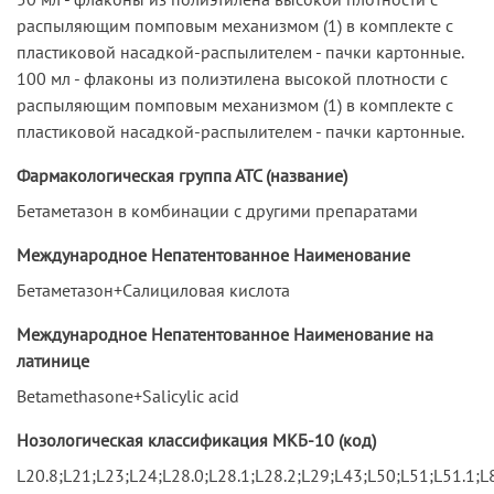
распыляющим помповым механизмом (1) в комплекте с
пластиковой насадкой-распылителем - пачки картонные.
100 мл - флаконы из полиэтилена высокой плотности с
распыляющим помповым механизмом (1) в комплекте с
пластиковой насадкой-распылителем - пачки картонные.
Фармакологическая группа АТС (название)
Бетаметазон в комбинации с другими препаратами
Международное Непатентованное Наименование
Бетаметазон+Салициловая кислота
Международное Непатентованное Наименование на
латинице
Betamethasone+Salicylic acid
Нозологическая классификация МКБ-10 (код)
L20.8;L21;L23;L24;L28.0;L28.1;L28.2;L29;L43;L50;L51;L51.1;L