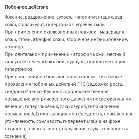
Побочное действие
Жжение, раздражение, сухость, гипопигментация, зуд
кожи, фолликулит, гипертрихоз, угревая сыпь.
При применении окклюзионных повязок - мацерация
кожи, стрии, атрофия кожи, вторичное инфицирование,
потница.
При длительном применении - атрофия кожи, местный
гирсутизм, телеангиэктазии, пурпура, гипопигментация,
гипертрихоз.
При нанесении на большие поверхности - системные
проявления побочных действий ГКС (задержка роста,
синдром Иценко-Кушинга, доброкачественное
повышение внутричерепного давления после окончания
лечения, гипергликемия, глюкозурия, гипокалиемия,
повышение АД) или салицилатов (бледность, повышенная
утомляемость, сонливость, гипервентиляция на фоне
тахипноэ, тошнота, рвота, нарушения слуха, спутанность
сознания).