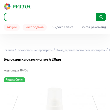
Акции
Распродажа
Яндекс Сплит
Ригла рекомендуе
Главная
Лекарственные препараты
Кожа, дерматологические препараты
Белосалик лосьон-спрей 20мл
код товара:
84765
Яндекс Сплит
Я