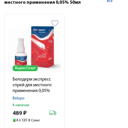
все
местного применения 0,05% 50мл
Яндекс Сплит
Белодерм экспресс
спрей для местного
применения 0,05%
20мл
Belupo
В наличии
489
₽
4 ×
123
В Сплит