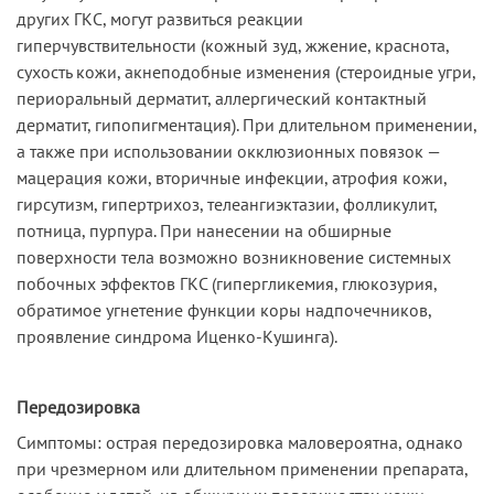
других ГКС, могут развиться реакции
гиперчувствительности (кожный зуд, жжение, краснота,
сухость кожи, акнеподобные изменения (стероидные угри,
периоральный дерматит, аллергический контактный
дерматит, гипопигментация). При длительном применении,
а также при использовании окклюзионных повязок —
мацерация кожи, вторичные инфекции, атрофия кожи,
гирсутизм, гипертрихоз, телеангиэктазии, фолликулит,
потница, пурпура. При нанесении на обширные
поверхности тела возможно возникновение системных
побочных эффектов ГКС (гипергликемия, глюкозурия,
обратимое угнетение функции коры надпочечников,
проявление синдрома Иценко-Кушинга).
Передозировка
Симптомы: острая передозировка маловероятна, однако
при чрезмерном или длительном применении препарата,