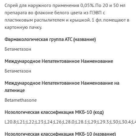
Спрей для наружного применения 0,05%. По 20 и 50 мл
препарата во флаконе белого цвета из ПЭВП с
пластиковым распылителем и крышкой. 1 фл. помещают в
картонную пачку.
Фармакологическая группа АТС (название)
Бетаметазон
Международное Непатентованное Наименование
Бетаметазон
Международное Непатентованное Наименование на
латинице
Betamethasone
Нозологическая классификация МКБ-10 (код)
L20.8;L21;L22;L23;L24;L26;L28.0;L28.1;L29;L29.3;L30;L30.4;L
Нозологическая классификация МКБ-10 (название)