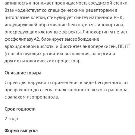
активность и понижает проницаемость сосудистой стенки.
Взаимодействует со специфическими рецепторами в
цитоплазме клетки, стимулирует синтез матричной РНК,
индуцирующей образование белков, в т.ч. липокортина,
опосредующих клеточные эффекты. Липокортин угнетает
фосфолипазу А2, блокирует высвобождение
арахидоновой кислоты и биосинтез эндоперекисей, ПГ, ЛТ
(способствующих развитию воспаления, аллергии и
других патологических процессов).
Описание товара
Спрей для наружного применения в виде бесцветного, от
прозрачного до слегка опалесцентного вязкого раствора,
с запахом изопропанола.
Срок годности
2 года
Форма выпуска