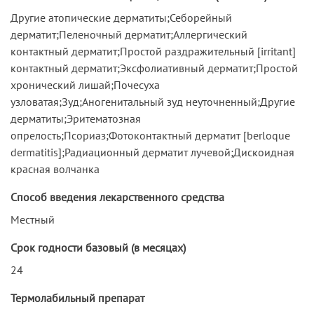
Другие атопические дерматиты;Себорейный
дерматит;Пеленочный дерматит;Аллергический
контактный дерматит;Простой раздражительный [irritant]
контактный дерматит;Эксфолиативный дерматит;Простой
хронический лишай;Почесуха
узловатая;Зуд;Аногенитальный зуд неуточненный;Другие
дерматиты;Эритематозная
опрелость;Псориаз;Фотоконтактный дерматит [berloque
dermatitis];Радиационный дерматит лучевой;Дискоидная
красная волчанка
Способ введения лекарственного средства
Местный
Срок годности базовый (в месяцах)
24
Термолабильный препарат