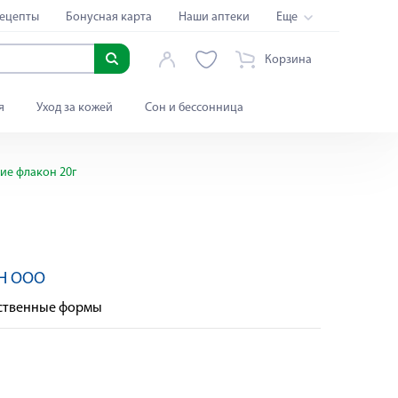
ецепты
Бонусная карта
Наши аптеки
Еще
Корзина
я
Уход за кожей
Сон и бессонница
ие флакон 20г
 Н ООО
рственные формы