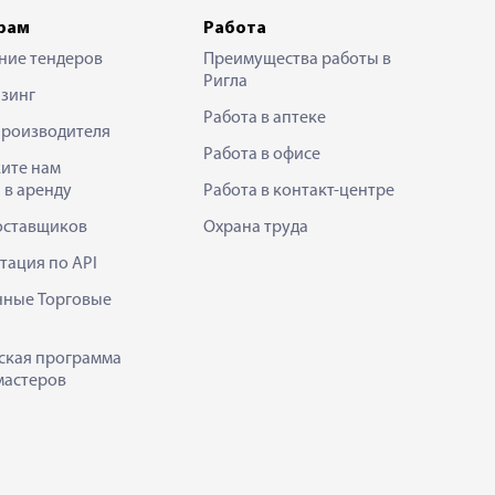
рам
Работа
ние тендеров
Преимущества работы в
Ригла
зинг
Работа в аптеке
производителя
Работа в офисе
ите нам
 в аренду
Работа в контакт-центре
оставщиков
Охрана труда
тация по API
нные Торговые
ская программа
мастеров