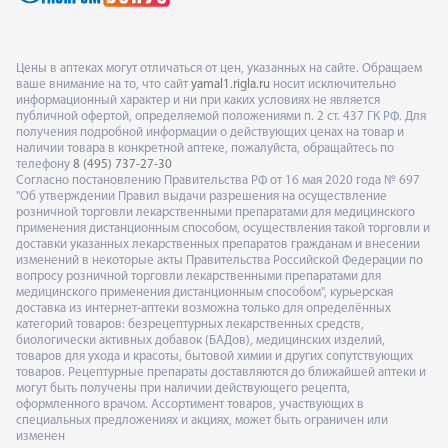
Цены в аптеках могут отличаться от цен, указанных на сайте. Обращаем
ваше внимание на то, что сайт
yamal1.rigla.ru
носит исключительно
информационный характер и ни при каких условиях не является
публичной офертой, определяемой положениями п. 2 ст. 437 ГК РФ. Для
получения подробной информации о действующих ценах на товар и
наличии товара в конкретной аптеке, пожалуйста, обращайтесь по
телефону
8 (495) 737-27-30
Согласно постановлению Правительства РФ от 16 мая 2020 года № 697
"Об утверждении Правил выдачи разрешения на осуществление
розничной торговли лекарственными препаратами для медицинского
применения дистанционным способом, осуществления такой торговли и
доставки указанных лекарственных препаратов гражданам и внесении
изменений в некоторые акты Правительства Российской Федерации по
вопросу розничной торговли лекарственными препаратами для
медицинского применения дистанционным способом", курьерская
доставка из интернет-аптеки возможна только для определённых
категорий товаров: безрецептурных лекарственных средств,
биологически активных добавок (БАДов), медицинских изделий,
товаров для ухода и красоты, бытовой химии и других сопутствующих
товаров. Рецептурные препараты доставляются до ближайшей аптеки и
могут быть получены при наличии действующего рецепта,
оформленного врачом. Ассортимент товаров, участвующих в
специальных предложениях и акциях, может быть ограничен или
изменен