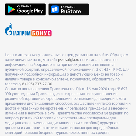
Цены в аптеках могут отличаться от цен, указанных на сайте. Обращаем
ваше внимание на то, что сайт
pskov.rigla.ru
носит исключительно
информационный характер и ни при каких условиях не является
публичной офертой, определяемой положениями п. 2 ст. 437 ГК РФ. Для
получения подробной информации о действующих ценах на товар и
наличии товара в конкретной аптеке, пожалуйста, обращайтесь по
телефону
8 (495) 737-27-30
Согласно постановлению Правительства РФ от 16 мая 2020 года № 697
"Об утверждении Правил выдачи разрешения на осуществление
розничной торговли лекарственными препаратами для медицинского
применения дистанционным способом, осуществления такой торговли и
доставки указанных лекарственных препаратов гражданам и внесении
изменений в некоторые акты Правительства Российской Федерации по
вопросу розничной торговли лекарственными препаратами для
медицинского применения дистанционным способом", курьерская
доставка из интернет-аптеки возможна только для определённых
категорий товаров: безрецептурных лекарственных средств,