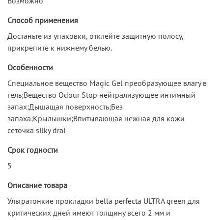
Возможно
Способ применения
Достаньте из упаковки, отклейте защитную полосу,
прикрепите к нижнему белью.
Особенности
Специальное вещество Magic Gel преобразующее влагу в
гель;Вещество Odour Stop нейтрализующее интимный
запах;Дышащая поверхность;Без
запаха;Крылышки;Впитывающая нежная для кожи
сеточка silky drai
Срок годности
5
Описание товара
Ультратонкие прокладки bella perfecta ULTRA green для
критических дней имеют толщину всего 2 мм и