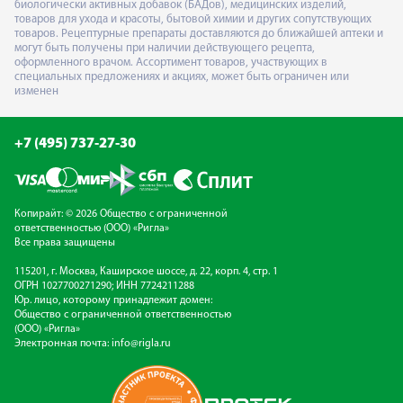
биологически активных добавок (БАДов), медицинских изделий,
товаров для ухода и красоты, бытовой химии и других сопутствующих
товаров. Рецептурные препараты доставляются до ближайшей аптеки и
могут быть получены при наличии действующего рецепта,
оформленного врачом. Ассортимент товаров, участвующих в
специальных предложениях и акциях, может быть ограничен или
изменен
+7 (495) 737-27-30
Копирайт: © 2026 Общество с ограниченной
ответственностью (ООО) «Ригла»
Все права защищены
115201, г. Москва, Каширское шоссе, д. 22, корп. 4, стр. 1
ОГРН 1027700271290; ИНН 7724211288
Юр. лицо, которому принадлежит домен:
Общество с ограниченной ответственностью
(ООО) «Ригла»
Электронная почта:
info@rigla.ru