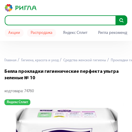
Акции
Распродажа
Яндекс Сплит
Ригла рекомендуе
Главная
Гигиена, красота и уход
Средства женской гигиены
Прокладки г
Белла прокладки гигиенические перфекта ультра
зеленые № 10
код товара:
74760
Яндекс Сплит
Я