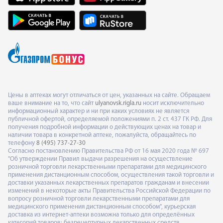
Цены в аптеках могут отличаться от цен, указанных на сайте. Обращаем
ваше внимание на то, что сайт
ulyanovsk.rigla.ru
носит исключительно
информационный характер и ни при каких условиях не является
публичной офертой, определяемой положениями п. 2 ст. 437 ГК РФ. Для
получения подробной информации о действующих ценах на товар и
наличии товара в конкретной аптеке, пожалуйста, обращайтесь по
телефону
8 (495) 737-27-30
Согласно постановлению Правительства РФ от 16 мая 2020 года № 697
"Об утверждении Правил выдачи разрешения на осуществление
розничной торговли лекарственными препаратами для медицинского
применения дистанционным способом, осуществления такой торговли и
доставки указанных лекарственных препаратов гражданам и внесении
изменений в некоторые акты Правительства Российской Федерации по
вопросу розничной торговли лекарственными препаратами для
медицинского применения дистанционным способом", курьерская
доставка из интернет-аптеки возможна только для определённых
категорий товаров: безрецептурных лекарственных средств,