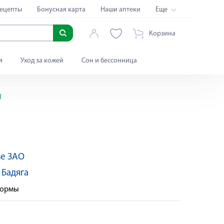
ецепты
Бонусная карта
Наши аптеки
Еще
Корзина
я
Уход за кожей
Сон и бессонница
1
ье ЗАО
:
Бадяга
формы