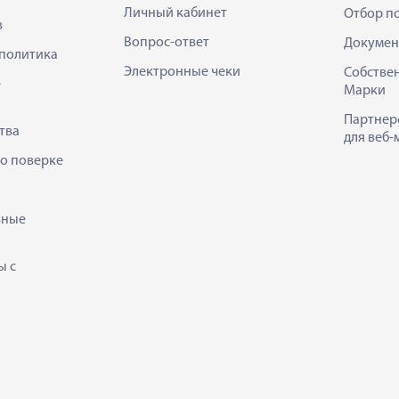
Личный кабинет
Отбор п
в
Вопрос-ответ
Докумен
политика
Электронные чеки
Собстве
е
Марки
Партнер
тва
для веб-
 о поверке
ьные
ы с