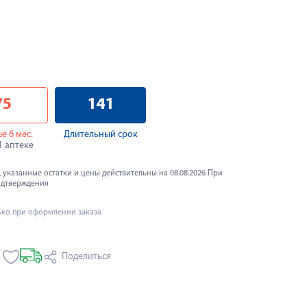
75
141
е 6 мес.
Длительный срок
 1 аптеке
 указанные остатки и цены действительны на 08.08.2026 При
одтверждения
ько при оформлении заказа
Поделиться