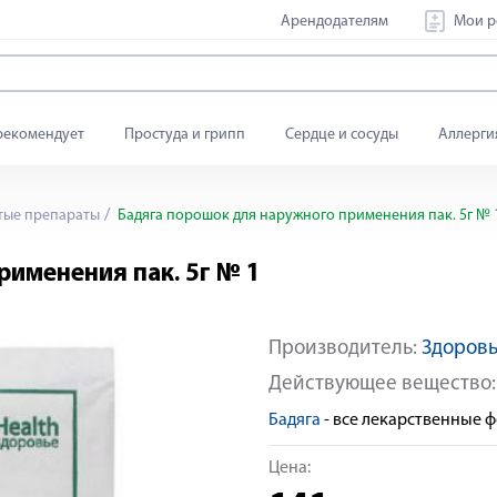
Арендодателям
Мои р
рекомендует
Простуда и грипп
Сердце и сосуды
Аллерги
тые препараты
Бадяга порошок для наружного применения пак. 5г № 
рименения пак. 5г № 1
Производитель:
Здоров
Действующее вещество
Бадяга
- все лекарственные 
Цена: