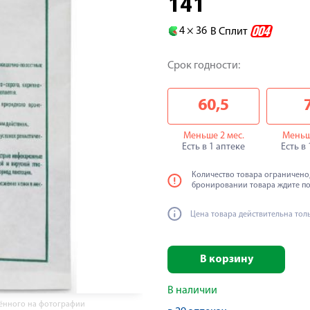
141
4 ×
36
В Сплит
Срок годности:
60,5
Меньше 2 мес.
Меньш
Есть в 1 аптеке
Есть в
Количество товара ограничено,
бронировании товара ждите п
Цена товара действительна тол
В корзину
В наличии
жённого на фотографии