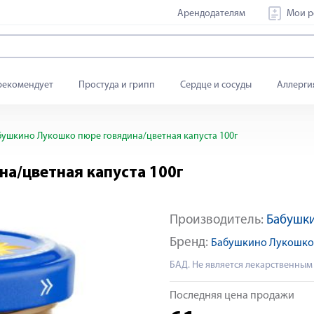
Арендодателям
Мои р
рекомендует
Простуда и грипп
Сердце и сосуды
Аллерги
ушкино Лукошко пюре говядина/цветная капуста 100г
а/цветная капуста 100г
Производитель:
Бабушк
Бренд:
Бабушкино Лукошко
БАД. Не является лекарственным
Последняя цена продажи