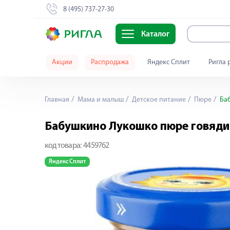
8 (495) 737-27-30
Каталог
Акции
Распродажа
Яндекс Сплит
Ригла 
Главная
Мама и малыш
Детское питание
Пюре
Баб
Бабушкино Лукошко пюре говядин
код товара:
4459762
Яндекс Сплит