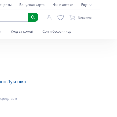
ецепты
Бонусная карта
Наши аптеки
Еще
Корзина
я
Уход за кожей
Сон и бессонница
ино Лукошко
 средством