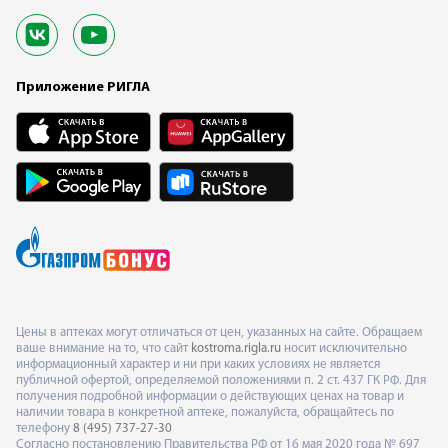
Приложение РИГЛА
Цены в аптеках могут отличаться от цен, указанных на сайте. Обращаем
ваше внимание на то, что сайт
kostroma.rigla.ru
носит исключительно
информационный характер и ни при каких условиях не является
публичной офертой, определяемой положениями п. 2 ст. 437 ГК РФ. Для
получения подробной информации о действующих ценах на товар и
наличии товара в конкретной аптеке, пожалуйста, обращайтесь по
телефону
8 (495) 737-27-30
Согласно постановлению Правительства РФ от 16 мая 2020 года № 697