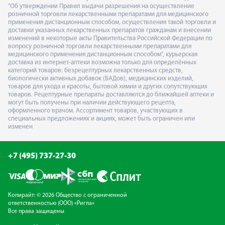
"Об утверждении Правил выдачи разрешения на осуществление
розничной торговли лекарственными препаратами для медицинского
применения дистанционным способом, осуществления такой торговли и
доставки указанных лекарственных препаратов гражданам и внесении
изменений в некоторые акты Правительства Российской Федерации по
вопросу розничной торговли лекарственными препаратами для
медицинского применения дистанционным способом", курьерская
доставка из интернет-аптеки возможна только для определённых
категорий товаров: безрецептурных лекарственных средств,
биологически активных добавок (БАДов), медицинских изделий,
товаров для ухода и красоты, бытовой химии и других сопутствующих
товаров. Рецептурные препараты доставляются до ближайшей аптеки и
могут быть получены при наличии действующего рецепта,
оформленного врачом. Ассортимент товаров, участвующих в
специальных предложениях и акциях, может быть ограничен или
изменен
+7 (495) 737-27-30
Копирайт: © 2026 Общество с ограниченной
ответственностью (ООО) «Ригла»
Все права защищены