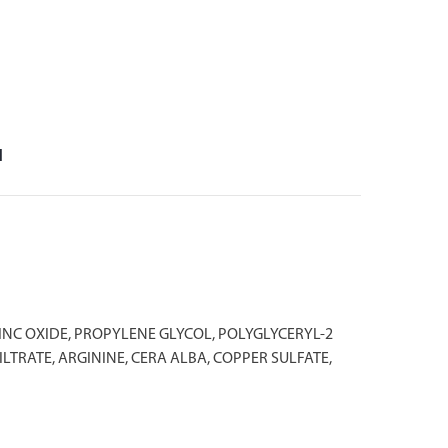
л
INC OXIDE, PROPYLENE GLYCOL, POLYGLYCERYL-2
RATE, ARGININE, CERA ALBA, COPPER SULFATE,