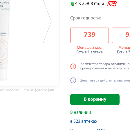
4 ×
259
В Сплит
Срок годности:
739
9
Меньше 2 мес.
Меньш
Есть в 1 аптеке
Есть в 
Количество товара ограничено,
бронировании товара ждите п
Цена товара действительна тол
 от изображённого на фотографии
В корзину
В наличии
в 523 аптеках