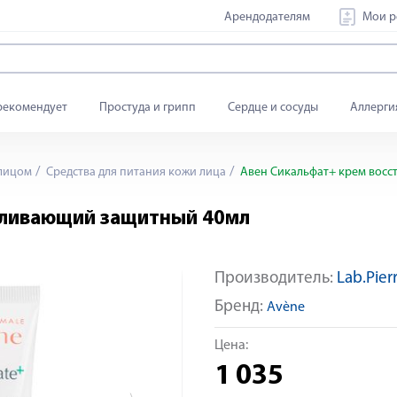
Арендодателям
Мои р
рекомендует
Простуда и грипп
Сердце и сосуды
Аллерги
 лицом
Средства для питания кожи лица
Авен Сикальфат+ крем восс
вливающий защитный 40мл
Производитель:
Lab.Pie
Яндекс Сплит
Бренд:
Avène
Цена:
1 035