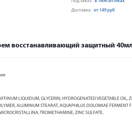
Под заказ:
в 1606 аптеках
Доставка:
от 149 руб
рем восстанавливающий защитный 40м
сия
AFFINUM LIQUIDUM, GLYCERIN, HYDROGENATED VEGETABLE OIL, Z
LYMER, ALUMINUM STEARAT, AQUAPHILUS DOLOMIAE FERMENT FILT
ICROCRISTALLINA, TROMETHAMINE, ZINC SULFATE.