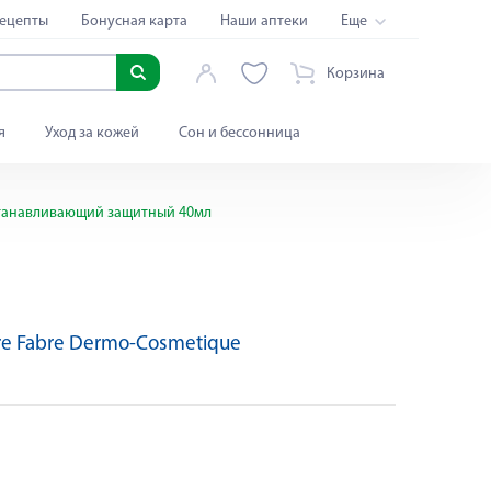
ецепты
Бонусная карта
Наши аптеки
Еще
Корзина
я
Уход за кожей
Сон и бессонница
танавливающий защитный 40мл
rre Fabre Dermo-Cosmetique
Яндекс Сплит