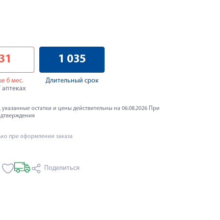
31
1 035
е 6 мес.
Длительный срок
7 аптеках
 указанные остатки и цены действительны на 06.08.2026 При
одтверждения
ько при оформлении заказа
Поделиться