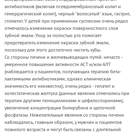
антибиотиков (включая псевдомембранозный колит и
геморрагический колит), черный "волосатый" язык, гастрит,
стоматит. У детей при применении суспензии очень редко
отмечалось изменение окраски поверхностного слоя
зубной эмали. Уход за полостью рта помогает
предотвратить изменение окраски зубной эмали,
поскольку для этого достаточно чистить зубы.
Со стороны печени и желчевыводящих путей: нечасто -
умеренное повышение активности ACT и/или АЛТ
(наблюдается у пациентов, получающих терапию бета-
лактамными антибиотиками, однако клиническая
значимость его неизвестна); очень редко - гепатит и
холестатическая желтуха (данные явления отмечались при
терапии другими пенициллинами и цефалоспоринами),
увеличение концентрации билирубина и щелочной
фосфатазы. Нежелательные явления со стороны печени
наблюдались, главным образом, у мужчин и пациентов
пожилого возраста и могут быть связаны с длительной