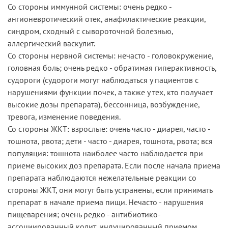
Со стороны иммунной системы: очень редко -
ангионевротический отек, анафилактические реакции,
синдром, сходный с сывороточной болезнью,
аллергический васкулит.
Со стороны нервной системы: нечасто - головокружение,
головная боль; очень редко - обратимая гиперактивность,
судороги (судороги могут наблюдаться у пациентов с
нарушениями функции почек, а также у тех, кто получает
высокие дозы препарата), бессонница, возбуждение,
тревога, изменение поведения.
Со стороны ЖКТ: взрослые: очень часто - диарея, часто -
тошнота, рвота; дети - часто - диарея, тошнота, рвота; вся
популяция: тошнота наиболее часто наблюдается при
приеме высоких доз препарата. Если после начала приема
препарата наблюдаются нежелательные реакции со
стороны ЖКТ, они могут быть устранены, если принимать
препарат в начале приема пищи. Нечасто - нарушения
пищеварения; очень редко - антибиотико-
ассоциированный колит, индуцированный приемом