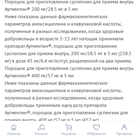
Порошок для приготовления суспензии для приема внутрь
Аугментин® 200 мг/28.5 мг в 5 мл
Ниже показаны данные фармакокинетических
параметров амоксициллина и клавулановой кислоты,
полученные в разных исследованиях, когда здоровые
добровольцы в возрасте 2-12 лет натощак принимали
препарат Аугментин®, порошок для приготовления
суспензии для приема внутрь, 200 мг/28.5 мг в 5 мл (228.5
мг) в дозе 45 мг/6.4 мг/кг/сут, разделенной на два приема.
Порошок для приготовления суспензии для приема внутрь
Аугментин® 400 мг/57 мг в 5 мл
Ниже показаны данные фармакокинетических
параметров амоксициллина и клавулановой кислоты,
полученные в разных исследованиях, когда здоровые
добровольцы принимали одну дозу препарата
Аугментин®, порошок для приготовления суспензии для
приема внутрь, 400 мг/57 мг в 5 мл (457 мг).
Распределение
Терапевтические концентрации амоксициллина и
Главная
Каталог
Корзина
Избранное
Профиль