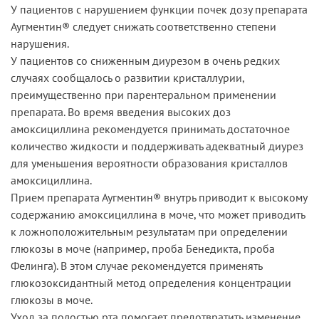
У пациентов с нарушением функции почек дозу препарата
Аугментин® следует снижать соответственно степени
нарушения.
У пациентов со сниженным диурезом в очень редких
случаях сообщалось о развитии кристаллурии,
преимущественно при парентеральном применении
препарата. Во время введения высоких доз
амоксициллина рекомендуется принимать достаточное
количество жидкости и поддерживать адекватный диурез
для уменьшения вероятности образования кристаллов
амоксициллина.
Прием препарата Аугментин® внутрь приводит к высокому
содержанию амоксициллина в моче, что может приводить
к ложноположительным результатам при определении
глюкозы в моче (например, проба Бенедикта, проба
Фелинга). В этом случае рекомендуется применять
глюкозоксидантный метод определения концентрации
глюкозы в моче.
Уход за полостью рта помогает предотвратить изменение