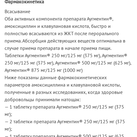
Фармакокинетика
Всасывание
Оба активных компонента препарата Аугментин®,
амоксициллин и клавулановая кислота, быстро и
полностью всасываются из ЖКТ после перорального
приема. Абсорбция действующих веществ оптимальна в
случае приема препарата в начале приема пищи.
Таблетки Аугментин® 250 мг/125 мг (375 мг), Аугментин®
250 мг/125 мг (375 мг), Аугментин® 500 мг/125 мг (625 мг),
Аугментин® 875 мг/125 мг (1000 мг)
Ниже показаны данные фармакокинетических
параметров амоксициллина и клавулановой кислоты,
полученные в разных исследованиях, когда здоровые
добровольцы принимали натощак:
— 1 таблетку препарата Аугментин® 250 мг/125 мг (375
мг);
— 2 таблетки препарата Аугментин® 250 мг/125 мг (375
мг);
— 1 таблетку препарата Аугментин® 500 мг/125 мг (625