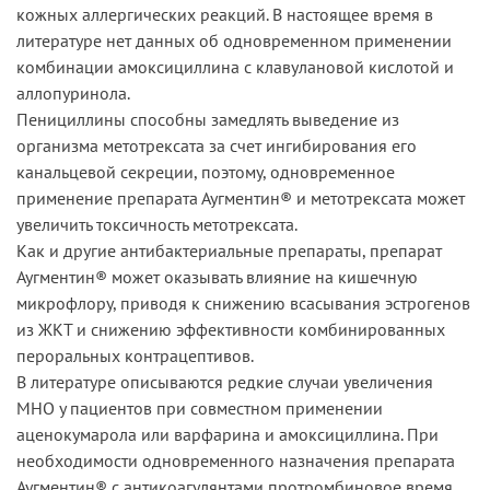
кожных аллергических реакций. В настоящее время в
литературе нет данных об одновременном применении
комбинации амоксициллина с клавулановой кислотой и
аллопуринола.
Пенициллины способны замедлять выведение из
организма метотрексата за счет ингибирования его
канальцевой секреции, поэтому, одновременное
применение препарата Аугментин® и метотрексата может
увеличить токсичность метотрексата.
Как и другие антибактериальные препараты, препарат
Аугментин® может оказывать влияние на кишечную
микрофлору, приводя к снижению всасывания эстрогенов
из ЖКТ и снижению эффективности комбинированных
пероральных контрацептивов.
В литературе описываются редкие случаи увеличения
MHO у пациентов при совместном применении
аценокумарола или варфарина и амоксициллина. При
необходимости одновременного назначения препарата
Аугментин® с антикоагулянтами протромбиновое время