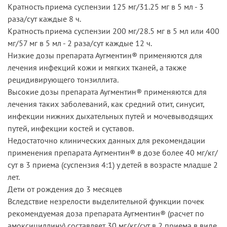
Кратность приема суспензии 125 мг/31.25 мг в 5 мл - 3
раза/сут каждые 8 ч.
Кратность приема суспензии 200 мг/28.5 мг в 5 мл или 400
мг/57 мг в 5 мл - 2 раза/сут каждые 12 ч.
Низкие дозы препарата Аугментин® применяются для
лечения инфекций кожи и мягких тканей, а также
рецидивирующего тонзиллита.
Высокие дозы препарата Аугментин® применяются для
лечения таких заболеваний, как средний отит, синусит,
инфекции нижних дыхательных путей и мочевыводящих
путей, инфекции костей и суставов.
Недостаточно клинических данных для рекомендации
применения препарата Аугментин® в дозе более 40 мг/кг/
сут в 3 приема (суспензия 4:1) у детей в возрасте младше 2
лет.
Дети от рождения до 3 месяцев
Вследствие незрелости выделительной функции почек
рекомендуемая доза препарата Аугментин® (расчет по
амоксициллину) составляет 30 мг/кг/сут в 2 приема в виде