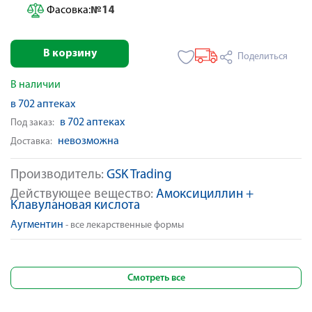
Фасовка:
№14
В корзину
Поделиться
В наличии
в 702 аптеках
в 702 аптеках
Под заказ:
невозможна
Доставка:
Производитель:
GSK Trading
Действующее вещество:
Амоксициллин +
Клавулановая кислота
Аугментин
- все лекарственные формы
Смотреть все