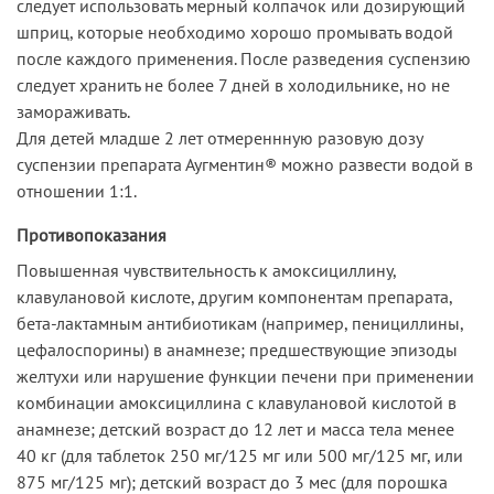
следует использовать мерный колпачок или дозирующий
шприц, которые необходимо хорошо промывать водой
после каждого применения. После разведения суспензию
следует хранить не более 7 дней в холодильнике, но не
замораживать.
Для детей младше 2 лет отмереннную разовую дозу
суспензии препарата Аугментин® можно развести водой в
отношении 1:1.
Противопоказания
Повышенная чувствительность к амоксициллину,
клавулановой кислоте, другим компонентам препарата,
бета-лактамным антибиотикам (например, пенициллины,
цефалоспорины) в анамнезе; предшествующие эпизоды
желтухи или нарушение функции печени при применении
комбинации амоксициллина с клавулановой кислотой в
анамнезе; детский возраст до 12 лет и масса тела менее
40 кг (для таблеток 250 мг/125 мг или 500 мг/125 мг, или
875 мг/125 мг); детский возраст до 3 мес (для порошка