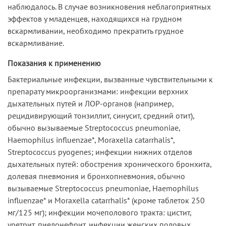
наблюдалось. В случае возникновения неблагоприятных
эффектов у младенцев, находящихся на грудном
вскармливании, необходимо прекратить грудное
вскармливание.
Показания к применению
Бактериальные инфекции, вызванные чувствительными к
препарату микроорганизмами: инфекции верхних
дыхательных путей и ЛОР-органов (например,
рецидивирующий тонзиллит, синусит, средний отит),
обычно вызываемые Streptococcus pneumoniae,
Haemophilus influenzae*, Moraxella catarrhalis*,
Streptococcus pyogenes; инфекции нижних отделов
дыхательных путей: обострения хронического бронхита,
долевая пневмония и бронхопневмония, обычно
вызываемые Streptococcus pneumoniae, Haemophilus
influenzae* и Moraxella catarrhalis* (кроме таблеток 250
мг/125 мг); инфекции мочеполового тракта: цистит,
уретрит, пиелонефрит, инфекции женских половых