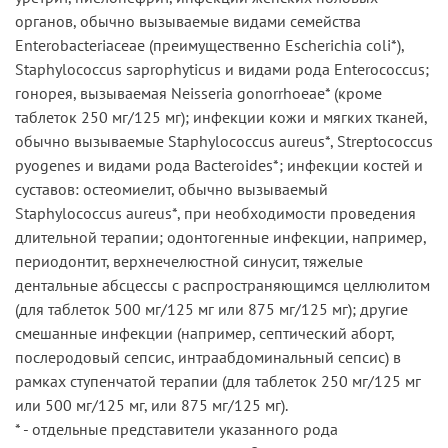
органов, обычно вызываемые видами семейства
Enterobacteriaceae (преимущественно Escherichia coli*),
Staphylococcus saprophyticus и видами рода Enterococcus;
гонорея, вызываемая Neisseria gonorrhoeae* (кроме
таблеток 250 мг/125 мг); инфекции кожи и мягких тканей,
обычно вызываемые Staphylococcus aureus*, Streptococcus
pyogenes и видами рода Bacteroides*; инфекции костей и
суставов: остеомиелит, обычно вызываемый
Staphylococcus aureus*, при необходимости проведения
длительной терапии; одонтогенные инфекции, например,
периодонтит, верхнечелюстной синусит, тяжелые
дентальные абсцессы с распространяющимся целлюлитом
(для таблеток 500 мг/125 мг или 875 мг/125 мг); другие
смешанные инфекции (например, септический аборт,
послеродовый сепсис, интраабдоминальный сепсис) в
рамках ступенчатой терапии (для таблеток 250 мг/125 мг
или 500 мг/125 мг, или 875 мг/125 мг).
* - отдельные представители указанного рода