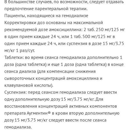
В большинстве случаев, по возможности, следует отдавать
предпочтение парентеральной терапии.
Пациенты, находящиеся на гемодиализе
Корректировки доз основаны на максимальной
рекомендуемой дозе амоксициллина: 2 таб. 250 мг/125 мг
в один прием каждые 24 ч, или 1 таб. 500 мг/125 мг в
один прием каждые 24 ч, или суспензия в дозе 15 мг/3.75
мг/кг 1 раз/сут.
Таблетки: во время сеанса гемодиализа дополнительно 1
доза (одна таблетка) и еще 1 доза (одна таблетка) в конце
сеанса диализа (для компенсации снижения
сывороточных концентраций амоксициллина и
клавулановой кислоты).
Суспензия: перед сеансом гемодиализа следует ввести
одну дополнительную дозу 15 мг/3.75 мг/кг. Для
восстановления концентраций активных компонентов
препарата Аугментин® в крови вторую дополнительную
дозу 15 мг/3.75 мг/кг следует ввести после сеанса
гемодиализа.