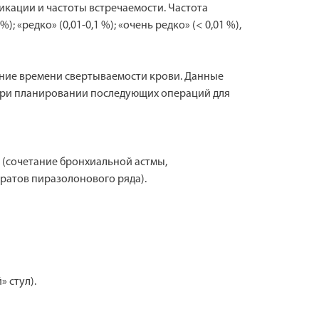
кации и частоты встречаемости. Частота
 «редко» (0,01-0,1 %); «очень редко» (< 0,01 %),
чение времени свертываемости крови. Данные
 при планировании последующих операций для
 (сочетание бронхиальной астмы,
ратов пиразолонового ряда).
 стул).