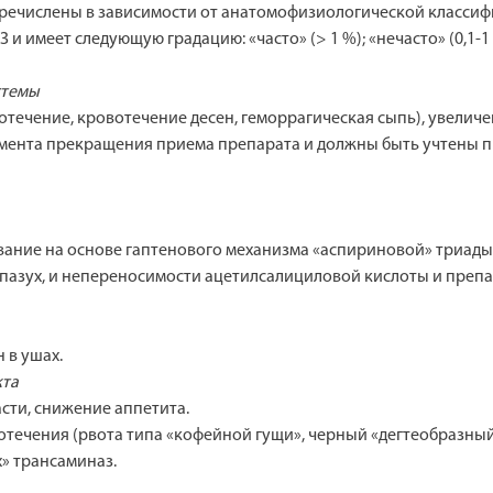
речислены в зависимости от анатомофизиологической классифи
имеет следующую градацию: «часто» (> 1 %); «нечасто» (0,1-1 %);
стемы
отечение, кровотечение десен, геморрагическая сыпь), увели
момента прекращения приема препарата и должны быть учтены
вание на основе гаптенового механизма «аспириновой» триады
азух, и непереносимости ацетилсалициловой кислоты и препа
 в ушах.
кта
асти, снижение аппетита.
отечения (рвота типа «кофейной гущи», черный «дегтеобразный»
» трансаминаз.