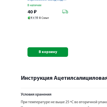
В наличии
40
₽
4 ×
10
В Сплит
В корзину
Инструкция Ацетилсалициловая
Условия хранения
При температуре не выше 25 ºС во вторичной упако