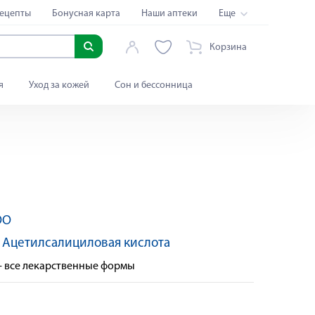
ецепты
Бонусная карта
Наши аптеки
Еще
Корзина
я
Уход за кожей
Сон и бессонница
ОО
:
Ацетилсалициловая кислота
- все лекарственные формы