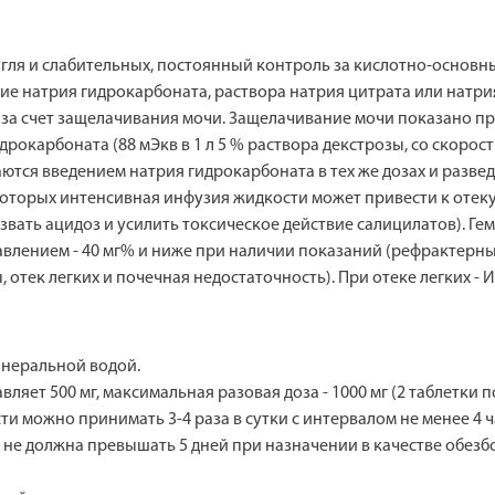
гля и слабительных, постоянный контроль за кислотно-основн
ние натрия гидрокарбоната, раствора натрия цитрата или нат
за счет защелачивания мочи. Защелачивание мочи показано п
окарбоната (88 мЭкв в 1 л 5 % раствора декстрозы, со скорост
тся введением натрия гидрокарбоната в тех же дозах и разведе
которых интенсивная инфузия жидкости может привести к отеку
вать ацидоз и усилить токсическое действие салицилатов). Г
равлением - 40 мг% и ниже при наличии показаний (рефрактерн
отек легких и почечная недостаточность). При отеке легких -
инеральной водой.
ляет 500 мг, максимальная разовая доза - 1000 мг (2 таблетки по
ти можно принимать 3-4 раза в сутки с интервалом не менее 4 ч
 не должна превышать 5 дней при назначении в качестве обезбо