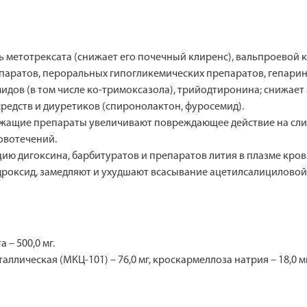
 метотрексата (снижает его почечный клиренс), вальпроевой 
аратов, пероральных гипогликемических препаратов, гепарин
идов (в том числе ко-тримоксазола), трийодтиронина; снижае
редств и диуретиков (спиронолактон, фуросемид).
ржащие препараты увеличивают повреждающее действие на сли
овотечений.
ю дигоксина, барбитуратов и препаратов лития в плазме кров
роксид, замедляют и ухудшают всасывание ацетилсалициловой
 – 500,0 мг.
лическая (МКЦ-101) – 76,0 мг, кроскармеллоза натрия – 18,0 мг,