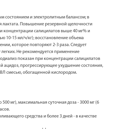
ым состоянием и электролитным балансом; в
рия лактата. Повышение резервной щелочности
ри концентрации салицилатов выше 40 мг% и
ью 10-15 мл/ч/кг); восстановление объема
нии, которое повторяют 2-3 раза. Следует
 легких. Не рекомендуется применение
емодиализ показан при концентрации салицилатов
ый ацидоз, прогрессирующее ухудшение состояния,
 ИВЛ смесью, обогащенной кислородом.
 500 мг), максимальная суточная доза - 3000 мг (6
асов.
ливающего средства и более 3 дней - в качестве