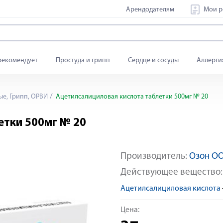
Арендодателям
Мои р
рекомендует
Простуда и грипп
Сердце и сосуды
Аллерги
е, Грипп, ОРВИ
Ацетилсалициловая кислота таблетки 500мг № 20
етки 500мг № 20
Производитель:
Озон О
Действующее вещество
Ацетилсалициловая кислота
Цена: