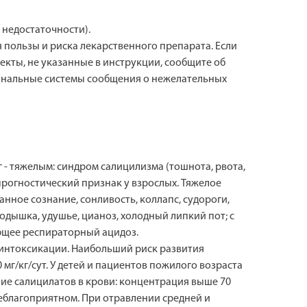
 недостаточности).
пользы и риска лекарственного препарата. Если
екты, не указанные в инструкции, сообщите об
иональные системы сообщения о нежелательных
кг - тяжелым: синдром салицилизма (тошнота, рвота,
прогностический признак у взрослых. Тяжелое
нное сознание, сонливость, коллапс, судороги,
одышка, удушье, цианоз, холодный липкий пот; с
ющее респираторный ацидоз.
 интоксикации. Наибольший риск развития
мг/кг/сут. У детей и пациентов пожилого возраста
ие салицилатов в крови: концентрация выше 70
неблагоприятном. При отравлении средней и