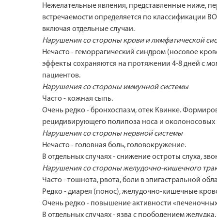
Нежелательные явления, представленные ниже, пе
встречаемости определяется по классификации ВОЗ и 
включая отдельные случаи.
Нарушения со стороны крови и лимфатической си
Нечасто - геморрагический синдром (носовое кров
эффекты сохраняются на протяжении 4-8 дней с 
пациентов.
Нарушения со стороны иммунной системы
Часто - кожная сыпь.
Очень редко - бронхоспазм, отек Квинке. Формиро
рецидивирующего полипоза носа и околоносовых п
Нарушения со стороны нервной системы
Нечасто - головная боль, головокружение.
В отдельных случаях - снижение остроты слуха, звон
Нарушения со стороны желудочно-кишечного тра
Часто - тошнота, рвота, боли в эпигастральной обл
Редко - диарея (понос), желудочно-кишечные кров
Очень редко - повышение активности «печеночных
В отдельных случаях - язва с прободением желудка.