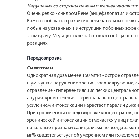
Нарушения со стороны печени и желчевыводящих 
Очень редко - синдром Рейе (энцефалопатия и ост
Важно сообщать о развитии нежелательных реакци
любые из указанных в инструкции побочных эффект
этом врачу. Медицинские работники сообщают о 
реакциях.
Передозировка
Симптомы
Однократная доза менее 150 мг/кг - острое отравле
шум в ушах, нарушение зрения, головокружение, с
отравление - гипервентиляция легких центрального
анурия, кровотечения. Первоначально центральная
усилением интоксикации нарастает паралич дыха
При хронической передозировке концентрация, оп
хронической интоксикации отмечается у лиц пожило
начальные признаки салицилизма не всегда замет
мг% свидетельствует об умеренном или тяжелом от