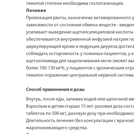
тяжелой степени необходима госпитализация.
Лечение
Провокация рвоты, назначение активированного у
зависимости от состояния обмена веществ - введе
усиливает выведение ацетилсалициловой кислоты 
обеспечивается внутривенной инфузией натрия гидр
циркулирующей крови и индукция диуреза достигаю
соблюдать осторожность у пожилых пациентов, у 
ацетазоламида для защелачивания мочи (может выз
более 100-130 мг%, у пациентов с хроническим от
тяжелое поражение центральной нервной системы, 
Способ применения и дозы
Внутрь, после еды, запивая водой или щелочной м
Взрослым и детям старше 15 лет: разовая доза состав
таблеток по 500 мг), разовую дозу при необходимос
Длительность лечения (без консультации с врачом)
жаропонижающего средства.