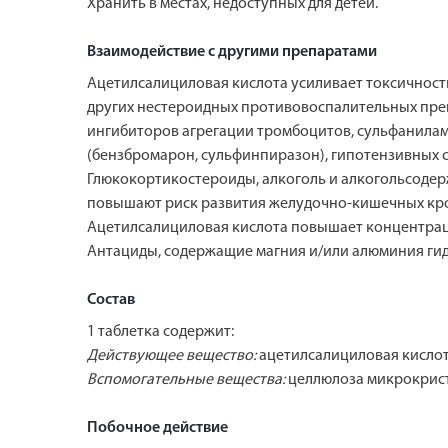
Хранить в местах, недоступных для детей.
Взаимодействие с другими препаратами
Ацетилсалициловая кислота усиливает токсичность
других нестероидных противовоспалительных преп
ингибиторов агрегации тромбоцитов, сульфанилам
(бензбромарон, сульфинпиразон), гипотензивных с
Глюкокортикостероиды, алкоголь и алкогольсоде
повышают риск развития желудочно-кишечных кр
Ацетилсалициловая кислота повышает концентраци
Антациды, содержащие магния и/или алюминия гид
Состав
1 таблетка содержит:
Действующее вещество:
ацетилсалициловая кислота
Вспомогательные вещества:
целлюлоза микрокристал
Побочное действие