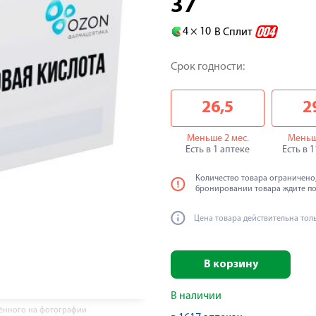
37
4 ×
10
В Сплит
Срок годности:
26,5
2
Меньше 2 мес.
Меньш
Есть в 1 аптеке
Есть в 
Количество товара ограничено,
бронировании товара ждите п
Цена товара действительна тол
В корзину
В наличии
жённого на фотографии