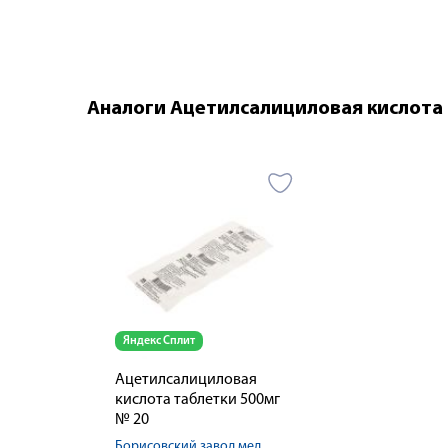
Аналоги Ацетилсалициловая кислота 
Яндекс Сплит
Ацетилсалициловая
кислота таблетки 500мг
№ 20
Борисовский завод мед.препаратов