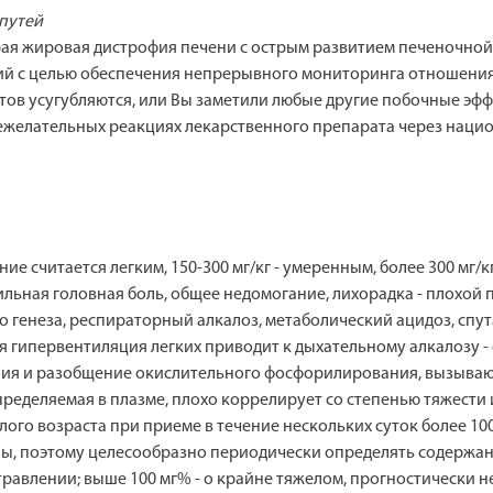
путей
рая жировая дистрофия печени с острым развитием печеночной
й с целью обеспечения непрерывного мониторинга отношения 
ов усугубляются, или Вы заметили любые другие побочные эфф
нежелательных реакциях лекарственного препарата через нац
ние считается легким, 150-300 мг/кг - умеренным, более 300 мг/
ильная головная боль, общее недомогание, лихорадка - плохой 
 генеза, респираторный алкалоз, метаболический ацидоз, спута
 гипервентиляция легких приводит к дыхательному алкалозу - 
ния и разобщение окислительного фосфорилирования, вызыва
ределяемая в плазме, плохо коррелирует со степенью тяжести
го возраста при приеме в течение нескольких суток более 100 
ны, поэтому целесообразно периодически определять содержан
равлении; выше 100 мг% - о крайне тяжелом, прогностически 