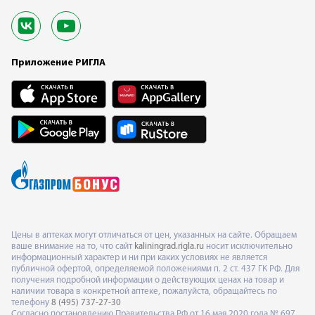
Приложение РИГЛА
Цены в аптеках могут отличаться от цен, указанных на сайте. Обращаем
ваше внимание на то, что сайт
kaliningrad.rigla.ru
носит исключительно
информационный характер и ни при каких условиях не является
публичной офертой, определяемой положениями п. 2 ст. 437 ГК РФ. Для
получения подробной информации о действующих ценах на товар и
наличии товара в конкретной аптеке, пожалуйста, обращайтесь по
телефону
8 (495) 737-27-30
Согласно постановлению Правительства РФ от 16 мая 2020 года № 697