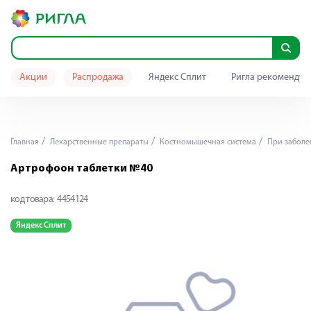
Акции
Распродажа
Яндекс Сплит
Ригла рекомендуе
Главная
Лекарственные препараты
Костномышечная система
При заболе
Артрофоон таблетки №40
код товара:
4454124
Яндекс Сплит