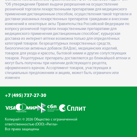
"Об утверждении Правил выдачи разрешения на осуществление
розничной торговли лекарственными препаратами для медицинского
применения дистанционным способом, осуществления такой торговли и
доставки указанных лекарственных препаратов гражданам и внесении
изменений в некоторые акты Правительства Российской Федерации по
вопросу розничной торговли лекарственными препаратами для
медицинского применения дистанционным способом", курьерская
доставка из интернет-аптеки возможна только для определённых
категорий товаров: безрецептурных лекарственных средств,
биологически активных добавок (БАДов), медицинских изделий,
товаров для ухода и красоты, бытовой химии и других сопутствующих
товаров. Рецептурные препараты доставляются до ближайшей аптеки и
могут быть получены при наличии действующего рецепта,
оформленного врачом. Ассортимент товаров, участвующих в
специальных предложениях и акциях, может быть ограничен или
изменен
+7 (495) 737-27-30
Копирайт: © 2026 Общество с ограниченной
ответственностью (ООО) «Ригла»
Все права защищены