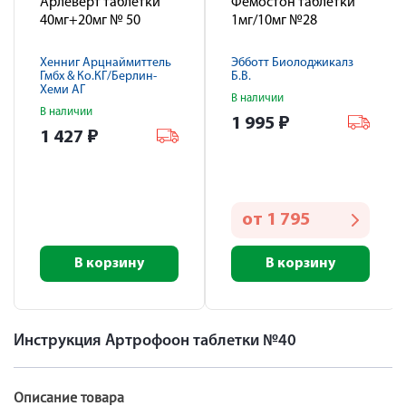
Арлеверт таблетки
Фемостон таблетки
40мг+20мг № 50
1мг/10мг №28
Хенниг Арцнаймиттель
Эбботт Биолоджикалз
Гмбх & Ко.КГ/Берлин-
Б.В.
Хеми АГ
В наличии
В наличии
1 995
₽
1 427
₽
от
1 795
В корзину
В корзину
Инструкция Артрофоон таблетки №40
Описание товара