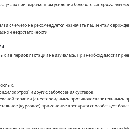
х случаях при выраженном усилении болевого синдрома или м
 связи с чем его не рекомендуется назначать пациентам с врож
азной недостаточности.
ии
х и в период лактации не изучалась. При необходимости прие
ослых.
ондилоартроз) и другие заболевания суставов.
лексной терапии (с нестероидными противовоспалительными п
ительное (курсовое) применение препарата способствует боле