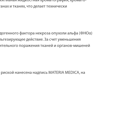
ективная жидкостная хроматография, хромато-
нах и тканях, что делает технически
догенного фактора некроза опухоли альфа (ФНОα)
льгезирующее действие. За счет уменьшения
ительного поражения тканей и органов-мишеней
с риской нанесена надпись MATERIA MEDICA, на