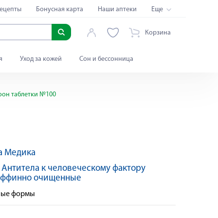
ецепты
Бонусная карта
Наши аптеки
Еще
Корзина
я
Уход за кожей
Сон и бессонница
он таблетки №100
а Медика
:
Антитела к человеческому фактору
 аффинно очищенные
нные формы