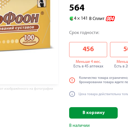
564
4 ×
141
В Сплит
Срок годности:
456
5
Меньше 4 мес.
Меньш
Есть в 45 аптеках
Есть в 
Количество товара ограничено,
бронировании товара ждите п
 от изображённого на фотографии
Цена товара действительна тол
В корзину
В наличии