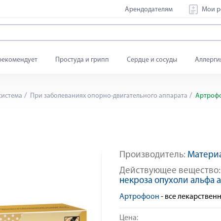
Арендодателям
Мои р
рекомендует
Простуда и грипп
Сердце и сосуды
Аллерги
система
При заболеваниях опорно-двигательного аппарата
Артрофо
Производитель:
Матери
Яндекс Сплит
Действующее вещество
некроза опухоли альфа
Артрофоон
- все лекарстве
Цена: