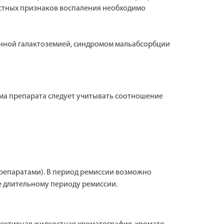
естных признаков воспаления необходимо
денной галактоземией, синдромом мальабсорбции
ма препарата следует учитывать соотношение
репаратами). В период ремиссии возможно
е длительному периоду ремиссии.