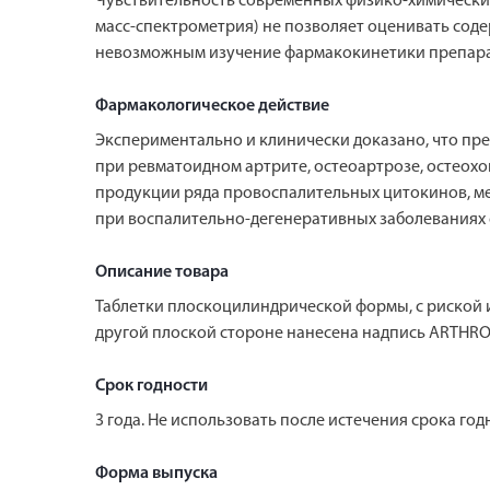
Чувствительность современных физико-химических
масс-спектрометрия) не позволяет оценивать содер
невозможным изучение фармакокинетики препара
Фармакологическое действие
Экспериментально и клинически доказано, что пр
при ревматоидном артрите, остеоартрозе, остеохо
продукции ряда провоспалительных цитокинов, м
при воспалительно-дегенеративных заболеваниях 
Описание товара
Таблетки плоскоцилиндрической формы, с риской и 
другой плоской стороне нанесена надпись ARTHR
Срок годности
3 года. Не использовать после истечения срока год
Форма выпуска