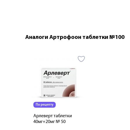
Аналоги Артрофоон таблетки №100
По рецепту
Арлеверт таблетки
40мг+20мг № 50