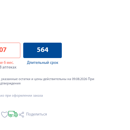
07
564
е 6 мес.
Длительный срок
28 аптеках
 указанные остатки и цены действительны на 09.08.2026 При
одтверждения
ько при оформлении заказа
Поделиться