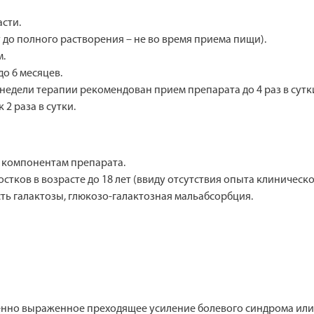
асти.
у до полного растворения – не во время приема пищи).
м.
о 6 месяцев.
едели терапии рекомендован прием препарата до 4 раз в сутк
2 раза в сутки.
 компонентам препарата.
остков в возрасте до 18 лет (ввиду отсутствия опыта клиническ
ть галактозы, глюкозо-галактозная мальабсорбция.
ренно выраженное преходящее усиление болевого синдрома или