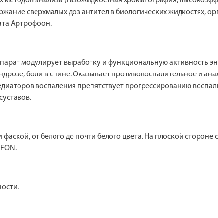
 методов анализа (газожидкостная хроматография, высокоэфф
жание сверхмалых доз антител в биологических жидкостях, орга
та Артрофоон.
епарат модулирует выработку и функциональную активность эн
ндрозе, боли в спине. Оказывает противовоспалительное и ана
едиаторов воспаления препятствует прогрессированию воспал
суставов.
фаской, от белого до почти белого цвета. На плоской стороне 
OFON.
ности.