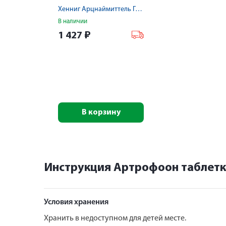
Хенниг Арцнаймиттель Гмбх & Ко.КГ/Берлин-Хеми АГ
В наличии
1 427
₽
В корзину
Инструкция Артрофоон таблет
Условия хранения
Хранить в недоступном для детей месте.