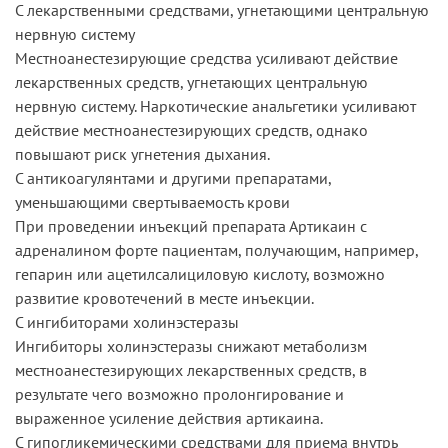
С лекарственными средствами, угнетающими центральную
нервную систему
Местноанестезирующие средства усиливают действие
лекарственных средств, угнетающих центральную
нервную систему. Наркотические анальгетики усиливают
действие местноанестезирующих средств, однако
повышают риск угнетения дыхания.
С антикоагулянтами и другими препаратами,
уменьшающими свертываемость крови
При проведении инъекций препарата Артикаин с
адреналином форте пациентам, получающим, например,
гепарин или ацетилсалициловую кислоту, возможно
развитие кровотечений в месте инъекции.
С ингибиторами холинэстеразы
Ингибиторы холинэстеразы снижают метаболизм
местноанестезирующих лекарственных средств, в
результате чего возможно пролонгирование и
выраженное усиление действия артикаина.
С гипогликемическими средствами для приема внутрь