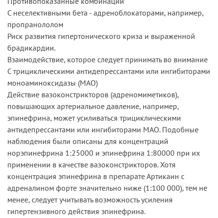
Противопоказанные комбинации
С неселективными бета - адреноблокаторами, например,
пропранололом
Риск развития гипертонического криза и выраженной
брадикардии.
Взаимодействие, которое следует принимать во внимание
С трициклическими антидепрессантами или ингибиторами
моноаминоксидазы (МАО)
Действие вазоконстрикторов (адреномиметиков),
повышающих артериальное давление, например,
эпинефрина, может усиливаться трициклическими
антидепрессантами или ингибиторами МАО. Подобные
наблюдения были описаны для концентраций
норэпинефрина 1:25000 и эпинефрина 1:80000 при их
применении в качестве вазоконстрикторов. Хотя
концентрация эпинефрина в препарате Артикаин с
адреналином форте значительно ниже (1:100 000), тем не
менее, следует учитывать возможность усиления
гипертензивного действия эпинефрина.