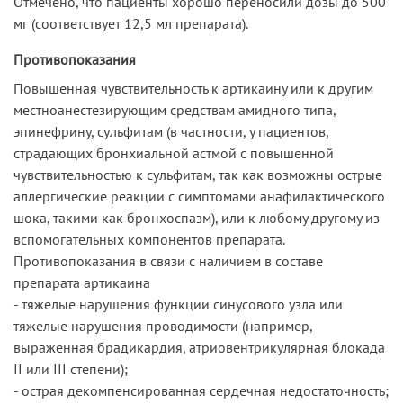
Отмечено, что пациенты хорошо переносили дозы до 500
мг (соответствует 12,5 мл препарата).
Противопоказания
Повышенная чувствительность к артикаину или к другим
местноанестезирующим средствам амидного типа,
эпинефрину, сульфитам (в частности, у пациентов,
страдающих бронхиальной астмой с повышенной
чувствительностью к сульфитам, так как возможны острые
аллергические реакции с симптомами анафилактического
шока, такими как бронхоспазм), или к любому другому из
вспомогательных компонентов препарата.
Противопоказания в связи с наличием в составе
препарата артикаина
- тяжелые нарушения функции синусового узла или
тяжелые нарушения проводимости (например,
выраженная брадикардия, атриовентрикулярная блокада
II или III степени);
- острая декомпенсированная сердечная недостаточность;