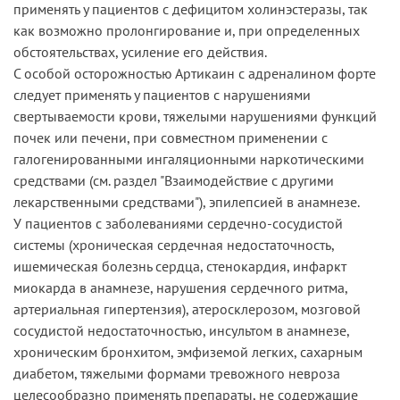
применять у пациентов с дефицитом холинэстеразы, так
как возможно пролонгирование и, при определенных
обстоятельствах, усиление его действия.
С особой осторожностью Артикаин с адреналином форте
следует применять у пациентов с нарушениями
свертываемости крови, тяжелыми нарушениями функций
почек или печени, при совместном применении с
галогенированными ингаляционными наркотическими
средствами (см. раздел "Взаимодействие с другими
лекарственными средствами"), эпилепсией в анамнезе.
У пациентов с заболеваниями сердечно-сосудистой
системы (хроническая сердечная недостаточность,
ишемическая болезнь сердца, стенокардия, инфаркт
миокарда в анамнезе, нарушения сердечного ритма,
артериальная гипертензия), атеросклерозом, мозговой
сосудистой недостаточностью, инсультом в анамнезе,
хроническим бронхитом, эмфиземой легких, сахарным
диабетом, тяжелыми формами тревожного невроза
целесообразно применять препараты, не содержащие