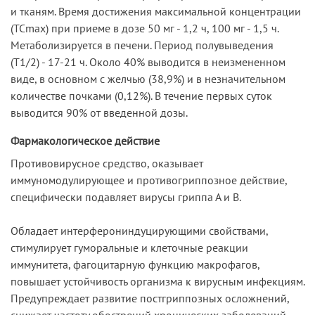
и тканям. Время достижения максимальной концентрации
(ТСmах) при приеме в дозе 50 мг - 1,2 ч, 100 мг - 1,5 ч.
Метаболизируется в печени. Период полувыведения
(Т1/2) - 17-21 ч. Около 40% выводится в неизмененном
виде, в основном с желчью (38,9%) и в незначительном
количестве поч­ками (0,12%). В течение первых суток
выводится 90% от введенной дозы.
Фармакологическое действие
Противовирусное средство, оказывает
иммуномодулирующее и противогриппозное действие,
специфически подавляет вирусы гриппа А и В.
Обладает интерферониндуцирующими свойствами,
стимулирует гуморальные и кле­точные реакции
иммунитета, фагоцитарную функцию макрофагов,
повышает устойчи­вость организма к вирусным инфекциям.
Предупреждает развитие постгриппозных ос­ложнений,
снижает частоту обострений хронических заболеваний,