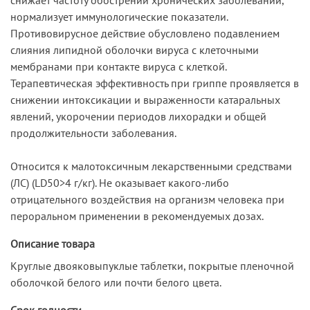
нормализует иммуно­логические показатели.
Противовирусное действие обусловлено подавлением
слияния ли­пидной оболочки вируса с клеточными
мембранами при контакте вируса с клеткой.
Терапевтическая эффективность при гриппе проявляется в
снижении интоксикации и вы­раженности катаральных
явлений, укорочении периодов лихорадки и общей
продолжи­тельности заболевания.
Относится к малотоксичным лекарственными средствами
(ЛС) (LD50>4 г/кг). Не оказыва­ет какого-либо
отрицательного воздействия на организм человека при
пероральном при­менении в рекомендуемых дозах.
Описание товара
Круглые двояковыпуклые таблетки, по­крытые пленочной
оболочкой белого или почти белого цвета.
Срок годности