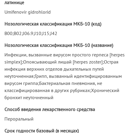
латинице
Umifenovir gidrohlorid
Нозологическая классификация МКБ-10 (код)
B00;B02;J06.9;J10;J15;J42
Нозологическая классификация МКБ-10 (название)
Инфекции, вызванные вирусом простого герпеса [herpes
simplex];Опоясывающий лишай [herpes zoster];Острая
инфекция верхних отделов дыхательных путей
неуточненная;Грипп, вызванный идентифицированным
вирусом гриппа;Бактериальная пневмония, не
классифицированная в других рубриках;Хронический
бронхит неуточненный
Способ введения лекарственного средства
Пероральный
Срок годности базовый (в месяцах)