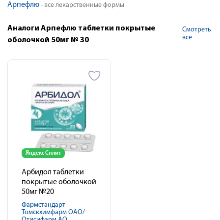
Арпефлю
- все лекарственные формы
Аналоги Арпефлю таблетки покрытые
Смотреть
все
оболочкой 50мг № 30
Яндекс Сплит
Арбидол таблетки
покрытые оболочкой
50мг №20
Фармстандарт-
Томскхимфарм ОАО/
Отисифарм АО