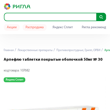
Акции
Распродажа
Яндекс Сплит
Ригла рекомендуе
Главная
Лекарственные препараты
Противопростудные, Грипп, ОРВИ
Арпе
Арпефлю таблетки покрытые оболочкой 50мг № 30
код товара:
107682
Яндекс Сплит