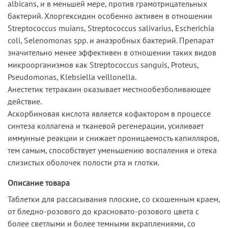
albicans, и в меньшей мере, против грамотрицательных
бактерий. Хлоргексидин особенно активен в отношении
Streptococcus muians, Streptococcus salivarius, Escherichia
coli, Selenomonas spp. и анаэробных бактерий. Препарат
значительно менее эффективен в отношении таких видов
микроорганизмов как Streptococcus sanguis, Proteus,
Pseudomonas, Klebsiella veillonella.
Анестетик тетракаин оказывает местнообезболивающее
действие.
Аскорбиновая кислота является кофактором в процессе
синтеза коллагена и тканевой регенерации, усиливает
иммунные реакции и снижает проницаемость капилляров,
тем самым, способствует уменьшению воспаления и отека
слизистых оболочек полости рта и глотки.
Описание товара
Таблетки для рассасывания плоские, со скошенным краем,
от бледно-розового до красновато-розового цвета с
более светлыми и более темными вкраплениями, со