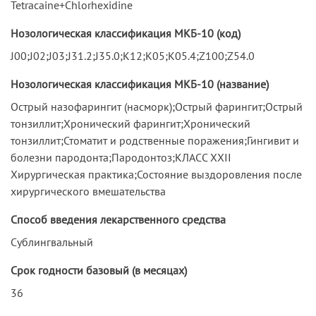
Tetracaine+Chlorhexidine
Нозологическая классификация МКБ-10 (код)
J00;J02;J03;J31.2;J35.0;K12;K05;K05.4;Z100;Z54.0
Нозологическая классификация МКБ-10 (название)
Острый назофарингит (насморк);Острый фарингит;Острый
тонзиллит;Хронический фарингит;Хронический
тонзиллит;Стоматит и родственные поражения;Гингивит и
болезни пародонта;Пародонтоз;КЛАСС XXII
Хирургическая практика;Состояние выздоровления после
хирургического вмешательства
Способ введения лекарственного средства
Сублингвальный
Срок годности базовый (в месяцах)
36