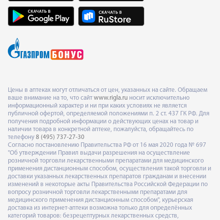
Цены в аптеках могут отличаться от цен, указанных на сайте. Обращаем
ваше внимание на то, что сайт
www.rigla.ru
носит исключительно
информационный характер и ни при каких условиях не является
публичной офертой, определяемой положениями п. 2 ст. 437 ГК РФ. Для
получения подробной информации о действующих ценах на товар и
наличии товара в конкретной аптеке, пожалуйста, обращайтесь по
телефону
8 (495) 737-27-30
Согласно постановлению Правительства РФ от 16 мая 2020 года № 697
"Об утверждении Правил выдачи разрешения на осуществление
розничной торговли лекарственными препаратами для медицинского
применения дистанционным способом, осуществления такой торговли и
доставки указанных лекарственных препаратов гражданам и внесении
изменений в некоторые акты Правительства Российской Федерации по
вопросу розничной торговли лекарственными препаратами для
медицинского применения дистанционным способом", курьерская
доставка из интернет-аптеки возможна только для определённых
категорий товаров: безрецептурных лекарственных средств,