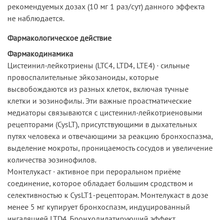
рекомендуемых дозах (10 мг 1 раз/сут) данного эффекта
не наблюдается.
Фармакологическое действие
Фармакодинамика
Цистеинил-лейкотриены (LTC4, LTD4, LTE4) · сильные
провоспалительные эйкозаноиды, которые
высвобождаются из разных клеток, включая тучные
клетки и эозинофилы. Эти важные проастматические
медиаторы связываются с цистеинил-лейкотриеновыми
рецепторами (CysLT), присутствующими в дыхательных
путях человека и отвечающими за реакцию бронхоспазма,
выделение мокроты, проницаемость сосудов и увеличение
количества эозинофилов.
Монтелукаст · активное при пероральном приёме
соединение, которое обладает большим сродством и
селективностью к CysLT1-рецепторам. Монтелукаст в дозе
менее 5 мг купирует бронхоспазм, индуцированный
ингаляцией LTD4. Бронходилатирующий эффект