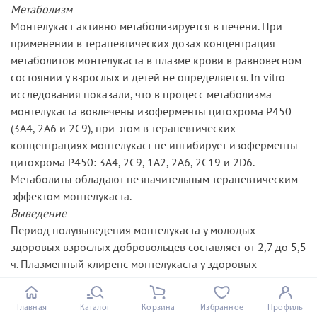
Метаболизм
Монтелукаст активно метаболизируется в печени. При
применении в терапевтических дозах концентрация
метаболитов монтелукаста в плазме крови в равновесном
состоянии у взрослых и детей не определяется. In vitro
исследования показали, что в процесс метаболизма
монтелукаста вовлечены изоферменты цитохрома Р450
(3А4, 2А6 и 2С9), при этом в терапевтических
концентрациях монтелукаст не ингибирует изоферменты
цитохрома Р450: 3А4, 2С9, 1А2, 2А6, 2С19 и 2D6.
Метаболиты обладают незначительным терапевтическим
эффектом монтелукаста.
Выведение
Период полувыведения монтелукаста у молодых
здоровых взрослых добровольцев составляет от 2,7 до 5,5
ч. Плазменный клиренс монтелукаста у здоровых
взрослых добровольцев составляет в среднем 45 мл/мин.
После перорального приема монтелукаста 86% от общего
Главная
Каталог
Корзина
Избранное
Профиль
количества выводится через кишечник в течение 5 дней и