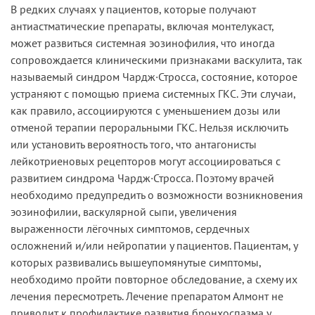
В редких случаях у пациентов, которые получают
антиастматические препараты, включая монтелукаст,
может развиться системная эозинофилия, что иногда
сопровождается клиническими признаками васкулита, так
называемый синдром Чардж·Стросса, состояние, которое
устраняют с помощью приема системных ГКС. Эти случаи,
как правило, ассоциируются с уменьшением дозы или
отменой терапии пероральными ГКС. Нельзя исключить
или установить вероятность того, что антагонисты
лейкотриеновых рецепторов могут ассоциироваться с
развитием синдрома Чардж·Стросса. Поэтому врачей
необходимо предупредить о возможности возникновения
эозинофилии, васкулярной сыпи, увеличения
выраженности лёгочных симптомов, сердечных
осложнений и/или нейропатии у пациентов. Пациентам, у
которых развивались вышеупомянутые симптомы,
необходимо пройти повторное обследование, а схему их
лечения пересмотреть. Лечение препаратом Алмонт не
приводит к профилактике развития бронхоспазма у