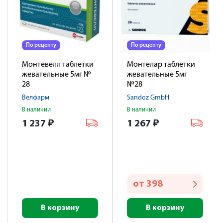
По рецепту
По рецепту
Монтевелл таблетки
Монтелар таблетки
жевательные 5мг №
жевательные 5мг
28
№28
Велфарм
Sandoz GmbH
В наличии
В наличии
1 237
₽
1 267
₽
от
398
В корзину
В корзину