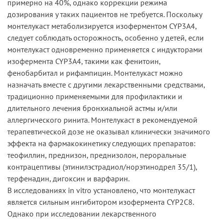
примерно на 40%, однако коррекции режима
дозирования у таких пациентов не требуется. Поскольку
монтелукаст метаболизируется изоферментом CYP3A4,
следует соблюдать осторожность, особенно у детей, если
монтелукаст одновременно применяется с индукторами
изофермента CYP3A4, такими как фенитоин,
фенобарбитал и рифампицин. Монтелукаст можно
назначать вместе с другими лекарственными средствами,
традиционно применяемыми для профилактики и
длительного лечения бронхиальной астмы и/или
аллергического ринита. Монтелукаст в рекомендуемой
терапевтической дозе не оказывал клинически значимого
эффекта на фармакокинетику следующих препаратов:
теофиллин, преднизон, преднизолон, пероральные
контрацептивы (этинилэстрадиол/норэтинодрел 35/1),
терфенадин, дигоксин и варфарин.
В исследованиях in vitro установлено, что монтелукаст
является сильным ингибитором изофермента CYP2C8.
Однако при исследовании лекарственного