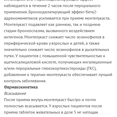
наблюдается в течение 2 часов после перорального
применения. Бронходилатирующий эффект бета2-
адреномиметиков усиливается при приеме монтелукаста.
Монтелукаст подавляет как раннюю, так и позднюю
стадии бронхоспазма, вызванного воздействием
антигенов. Монтелукаст снижает число эозинофилов в
периферической крови у взрослых и детей, а также
значительно снижает число эозинофилов в дыхательных
путях. У пациентов с повышенной чувствительностью к
ацетилсалициловой кислоте, получающих ингаляционные
и/или пероральные глюкокортикостероиды (ГКС),
добавление к терапии монтелукаста обеспечивает лучший
контроль заболевания.
Фармакокинетика
Всасывание
После приема внутрь монтелукаст быстро и почти
полностью всасывается. У взрослых пациентов после
приема таблеток жевательных в дозе 5 мг натощак