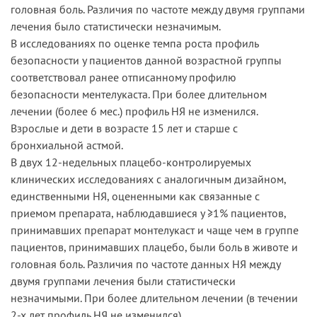
головная боль. Различия по частоте между двумя группами
лечения было статистически незначимым.
В исследованияx по оценке темпа роста профиль
безопасности у пациентов данной возрастной группы
соответствовал ранее отписанному профилю
безопасности ментелукаста. При более длительном
лечении (более 6 мес.) профиль НЯ не изменился.
Взрослые и дети в возрасте 15 лет и старше с
бронхиальной астмой.
В двух 12-недельных плацебо-контролируемых
клинических исследованиях с аналогичным дизайном,
единственными НЯ, оцененными как связанные с
приемом препарата, наблюдавшиеся у ≥1% пациентов,
принимавших препарат монтелукаст и чаще чем в группе
пациентов, принимавших плацебо, были боль в животе и
головная боль. Различия по частоте данных НЯ между
двумя группами лечения были статистически
незначимыми. При более длительном лечении (в течении
2-х лет профиль НЯ не изменился).