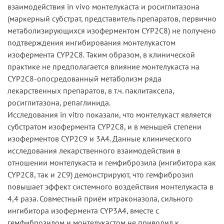
взаимодействия in vivo монтелукаста и росиглитазона
(маркерный субстрат, представитель препаратов, первично
метаболизирующихся изоферментом CYP2C8) не получено
подтверждения ингибирования монтелукастом
изофермента CYP2C8. Таким образом, в клинической
практике не предполагается влияние монтелукаста на
CYP2C8-опосредованный метаболизм ряда
лекарственных препаратов, в т.ч. паклитаксела,
росиглитазона, репаглинида.
Исследования in vitro показали, что монтелукаст является
субстратом изофермента CYP2C8, и в меньшей степени
изоферментов CYP2С9 и 3А4. Данные клинического
исследования лекарственного взаимодействия в
отношении монтелукаста и гемфиброзила (ингибитора как
CYP2C8, так и 2С9) демонстрируют, что гемфиброзил
повышает эффект системного воздействия монтелукаста в
4,4 раза. Совместный приём итраконазола, сильного
ингибитора изофермента CYP3A4, вместе с
гемфиброзилом и монтелукастом не приводил к