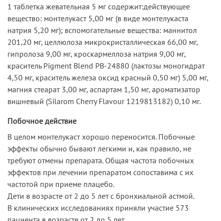
1 таблетка жевательная 5 мг содержит:действующее
вещество: монтелукаст 5,00 мг (в виде монтелукаста
натрия 5,20 мг); вспомогательные вещества: маннитол
201,20 мг, целлюлоза микрокристаллическая 66,00 мг,
гипролоза 9,00 мг, кроскармеллоза натрия 9,00 мг,
краситель Pigment Blend PB-24880 (лактозы моногидрат
4,50 мг, краситель железа оксид красный 0,50 мг) 5,00 мг,
магния стеарат 3,00 мг, аспартам 1,50 мг, ароматизатор
вишневый (Silarom Cherry Flavour 1219813182) 0,10 мг.
Побочное действие
В целом монтелукаст хорошо переносится. Побочные
эффекты обычно бывают легкими и, как правило, не
требуют отмены препарата. Общая частота побочных
эффектов при лечении препаратом сопоставима с их
частотой при приеме плацебо.
Дети в возрасте от 2 до 5 лет с бронхиальной астмой.
В клинических исследованиях приняли участие 573
пациента в возрасте от 2 до 5 лет.