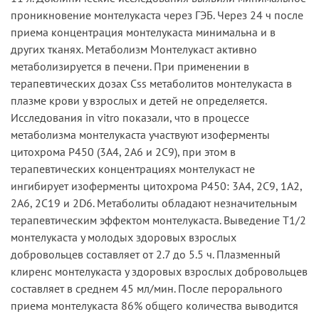
проникновение монтелукаста через ГЭБ. Через 24 ч после
приема концентрация монтелукаста минимальна и в
других тканях. Метаболизм Монтелукаст активно
метаболизируется в печени. При применении в
терапевтических дозах Css метаболитов монтелукаста в
плазме крови у взрослых и детей не определяется.
Исследования in vitro показали, что в процессе
метаболизма монтелукаста участвуют изоферменты
цитохрома Р450 (3А4, 2А6 и 2С9), при этом в
терапевтических концентрациях монтелукаст не
ингибирует изоферменты цитохрома Р450: 3А4, 2С9, 1А2,
2А6, 2С19 и 2D6. Метаболиты обладают незначительным
терапевтическим эффектом монтелукаста. Выведение T1/2
монтелукаста у молодых здоровых взрослых
добровольцев составляет от 2.7 до 5.5 ч. Плазменный
клиренс монтелукаста у здоровых взрослых добровольцев
составляет в среднем 45 мл/мин. После перорального
приема монтелукаста 86% общего количества выводится