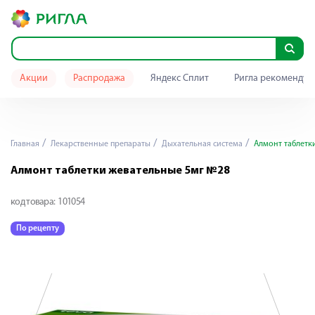
Акции
Распродажа
Яндекс Сплит
Ригла рекомендуе
Главная
Лекарственные препараты
Дыхательная система
Алмонт таблетк
Алмонт таблетки жевательные 5мг №28
код товара:
101054
По рецепту
П