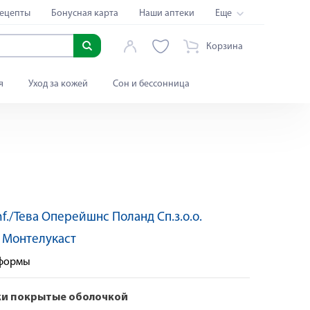
ецепты
Бонусная карта
Наши аптеки
Еще
Корзина
я
Уход за кожей
Сон и бессонница
hf./Тева Оперейшнс Поланд Сп.з.о.о.
По рецепту
:
Монтелукаст
 формы
ки покрытые оболочкой