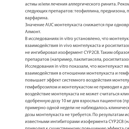
астмы и/или лечения аллергического ринита. Рек
следующих препаратов: теофиллина, преднизона, п
варфарина.
Значение AUC монтелукаста снижается при одновр
Алмонт.
В исследованиях in vitro установлено, что монте
взаимодействия in vivo монтелукаста и росиглита
не ингибировал изофермент CYP2C8. Таким образо
препаратов (например, паклитаксела, росиглитазон
Исследования in vitro показали, что монтелукаст 
взаимодействия в отношении монтелукаста и гемфи
повышает эффект системного воздействия монтелук
гемфиброзилом и монтелукастом не приводил к до
воздействие монтелукаста не может считаться кл
одобренную дозу 10 мг для взрослых пациентов (при
примерно одной недели не наблюдалось клиническ
дозы монтелукаста не требуется. По результатам и
известными ингибиторами изофермента CYP2C8 (на
приводил к существенному повышению эффекта си