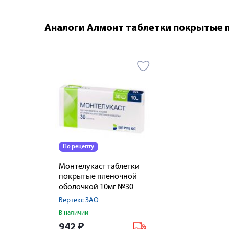
Аналоги Алмонт таблетки покрытые 
По рецепту
Монтелукаст таблетки
покрытые пленочной
оболочкой 10мг №30
Вертекс ЗАО
В наличии
942
₽