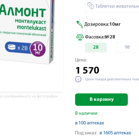
Таблетки жеватель
Дозировка:
10мг
Фасовка:
№28
28
98
Цена:
1 570
Цена товара действительна тол
 от изображённого на фотографии
В корзину
В наличии
в 100 аптеках
Под заказ:
в 1605 аптеках