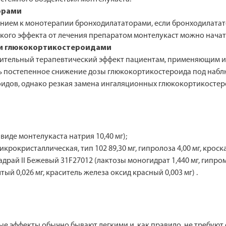
орами
нием к монотерапии бронходилататорами, если бронходилатат
кого эффекта от лечения препаратом монтелукаст можно нача
и глюкокортикостероидами
нительный терапевтический эффект пациентам, применяющим 
 постепенное снижение дозы глюкокортикостероида под наблю
дов, однако резкая замена ингаляционных глюкокортикостеро
 виде монтелукаста натрия 10,40 мг);
икрокристаллическая, тип 102 89,30 мг, гипролоза 4,00 мг, крос
адрай II Бежевый 31F27012 (лактозы моногидрат 1,440 мг, гипроме
тый 0,026 мг, краситель железа оксид красный 0,003 мг) .
ые эффекты обычно бывают легкими и, как правило, не требуют