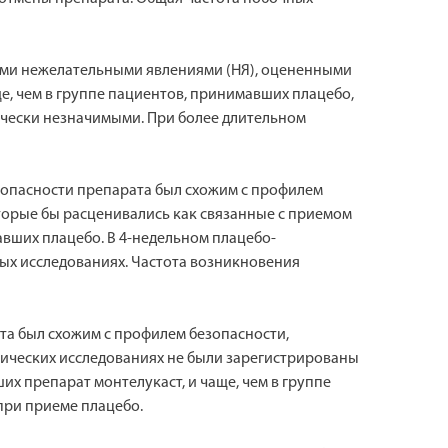
ыми нежелательными явлениями (НЯ), оцененными
е, чем в группе пациентов, принимавших плацебо,
тически незначимыми. При более длительном
зопасности препарата был схожим с профилем
торые бы расценивались как связанные с приемом
авших плацебо. В 4-недельном плацебо-
ых исследованиях. Частота возникновения
та был схожим с профилем безопасности,
нических исследованиях не были зарегистрированы
х препарат монтелукаст, и чаще, чем в группе
при приеме плацебо.