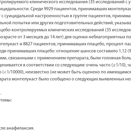
олируемого клинического исследования (35 исследований с уча
цидальности. Среди 9929 пациентов, принимавших монтелукас
 с суицидальной настроенностью в группе пациентов, принимав
льной попытки или других подготовительных действий, указыв
ебо-контролируемых клинических исследований (35 исследован
возрасте от 3 месяцев до 14 лет) для оценки неблагоприятных п
нтелукаст и 8827 пациентов, принимавших плацебо, процент па
еди принимавших плацебо: отношение шансов составило 1,12 (95
, связанными с применением препарата, были головная боль и
вается в соответствии со следующим: очень часто (≥1/10), част
дко (<1/10000), неизвестно (не может быть оценено по имеющимс
арата монтелукаст было сообщено о следующих выявленных не
.
темы:
сле анафилаксия.