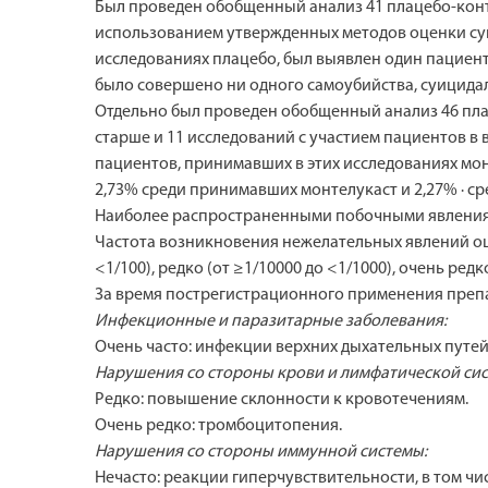
Был проведен обобщенный анализ 41 плацебо-контр
использованием утвержденных методов оценки суи
исследованиях плацебо, был выявлен один пациент
было совершено ни одного самоубийства, суицида
Отдельно был проведен обобщенный анализ 46 плац
старше и 11 исследований с участием пациентов в 
пациентов, принимавших в этих исследованиях мо
2,73% среди принимавших монтелукаст и 2,27% · ср
Наиболее распространенными побочными явлениями
Частота возникновения нежелательных явлений оцени
<1/100), редко (от ≥1/10000 до <1/1000), очень ре
За время пострегистрационного применения преп
Инфекционные и паразитарные заболевания:
Очень часто: инфекции верхних дыхательных путей
Нарушения со стороны крови и лимфатической сис
Редко: повышение склонности к кровотечениям.
Очень редко: тромбоцитопения.
Нарушения со стороны иммунной системы:
Нечасто: реакции гиперчувствительности, в том чи