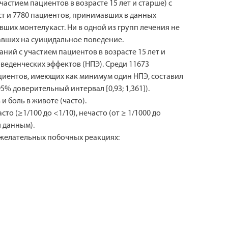
стием пациентов в возрасте 15 лет и старше) с
т и 7780 пациентов, принимавших в данных
ших монтелукаст. Ни в одной из групп лечения не
авших на суицидальное поведение.
ий с участием пациентов в возрасте 15 лет и
оведенческих эффектов (НПЭ). Среди 11673
циентов, имеющих как минимум один НПЭ, составил
% доверительный интервал [0,93; 1,361]).
 боль в животе (часто).
о (≥1/100 до <1/10), нечасто (от ≥ 1/1000 до
я данным).
желательных побочных реакциях: