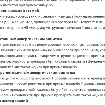
х частотой при приеме плацебо.
с бронхиальной астмой
инических исследованиях с аналогичным дизайном единственн
я у >1% пациентов, принимавших препарат монтелукаст, и чащ
 частоте данных НЯ между двумя группами лечения были статис
.
с сезонным аллергическим ринитом
 утром или вечером и в целом хорошо переносился, профиль бе
 клинических исследованиях не были зарегистрированы НЯ, ко
имавших монтелукаст, и чаще, чем в группе пациентов, приним
ь безопасности препарата был схожим с таковым в 2-недельн
ваниях была такой же, как при приеме плацебо.
 с круглогодичным аллергическим ринитом
и в целом хорошо переносился. Профиль безопасности препара
 аллергическим ринитом и при приеме плацебо. В данных кли
иемом препарата, наблюдались бы у > 1% пациентов, принимавши
овения сонливости при приеме препарата была такой же, как 
х исследований