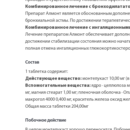
Комбинированное лечение с бронходилатат
Препарат Алмонт является обоснованным дополне
бронхиальной астмы. По достижении терапевтичес
Комбинированное лечение с ингаляционным
Лечение препаратом Алмонт обеспечивает допол
достижении стабилизации состояния можно начать
полная отмена ингаляционных глюкокортикостерои
Состав
1 таблетка содержит:
Действующее вещество:
монтелукаст 10,00 мг (в
Вспомогательные вещества:
ядро · целлюлоза м
мг, магния стеарат 1,00 мг; пленочная оболочка · Оп
макрогол 4000 0,400 мг, краситель железа оксид жел
Общая масса таблетки 204,00мг
Побочное действие
В целом монтелукаст хорошо переносится. Побочн