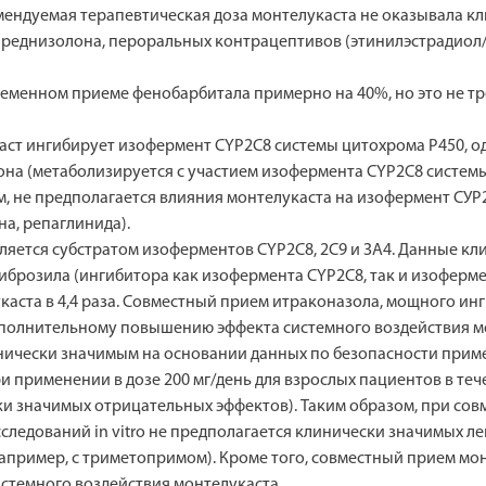
омендуемая терапевтическая доза монтелукаста не оказывала 
реднизолона, пероральных контрацептивов (этинилэстрадиол/н
еменном приеме фенобарбитала примерно на 40%, но это не т
лукаст ингибирует изофермент CYP2C8 системы цитохрома Р450, 
зона (метаболизируется с участием изофермента CYP2C8 систем
м, не предполагается влияния монтелукаста на изофермент С
а, репаглинида).
является субстратом изоферментов CYP2C8, 2С9 и ЗА4. Данные к
брозила (ингибитора как изофермента CYP2C8, так и изоферме
аста в 4,4 раза. Совместный прием итраконазола, мощного ин
полнительному повышению эффекта системного воздействия мо
инически значимым на основании данных по безопасности прим
 применении в дозе 200 мг/день для взрослых пациентов в тече
и значимых отрицательных эффектов). Таким образом, при со
сследований in vitro не предполагается клинически значимых 
пример, с триметопримом). Кроме того, совместный прием мон
стемного воздействия монтелукаста.