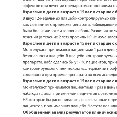
эффектов при лечении препаратом сопоставима с и
Взрослые и дети в возрасте 15 лет и старше 
В двух 12-недельных плацебо-контролируемых кл
как связанные с приемом препарата, наблюдавшиес
были боль в животе и головная боль. Различия по
лечении (в течение 2 лет) профиль НЯ не изменился
Взрослые и дети в возрасте 15 лет и старше 
Монтелукаст принимался пациентами 1 раз в день
безопасности плацебо. В плацебо-контролируемых
препарата, наблюдались бы у >1% пациентов, прин
контролируемом клиническом исследовании профил
сонливости при приеме препарата во всех исследо
Взрослые и дети в возрасте 15 лет и старше
Монтелукаст принимался пациентами 1 раз в день 
наблюдавшимся при лечении пациентов с сезонным
НЯ, которые бы расценивались как связанные с пр
пациентов, принимавших плацебо. Частота возникн
Обобщенный анализ результатов клинически