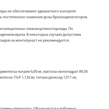
оры не обеспечивают адекватного контроля
ть постепенное снижение дозы бронходилататоров.
ингаляционные глюкокортикостероиды. По
дением врача. В некоторых случаях допустима
идов на монтелукаст не рекомендуется.
кармеллоза натрия 6,00 мг, лактозы моногидрат 89,30
ллоза 15сР 1,120 мг, титана диоксид 1,011 мг,
 отмены препарата. Общая частота побочных