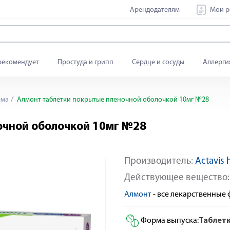
Арендодателям
Мои р
рекомендует
Простуда и грипп
Сердце и сосуды
Аллерги
ема
Алмонт таблетки покрытые пленочной оболочкой 10мг №28
очной оболочкой 10мг №28
Производитель:
Actavis 
По рецепту
Действующее вещество
Алмонт
- все лекарственные
Форма выпуска:
Таблет