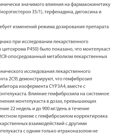
клинически значимого влияния на фармакокинетику
орэтистерон 35/1), терфенадина, дигоксина и
ребует изменений режима дозирования препарата
однако при исследовании лекарственного
ы цитохрома Р450) было показано, что монтелукаст
УР2С8-опосредованный метаболизм лекарственных
линического исследования лекарственного
нта 2С9) демонстрируют, что гемфиброзил
гибитора изофермента CYP3A4, вместе с
нтелукаста. Влияние гемфиброзила на системное
енения монтелукаста в дозах, превышающих
ние 22 недель и до 900 мг/день в течение
вместном приеме с гемфиброзилом корректировка
лекарственных взаимодействий с другими
телукаста с одним только итраконазолом не