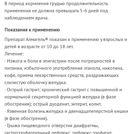
В период кормления грудью продолжительность
применения не должна превышать 5-6 дней под
наблюдением врача.
Показания к применению
Препарат Алмагель® показан к применению у взрослых и
детей в возрасте от 10 до 18 лет.
Лечение:
· Изжога и боли в эпигастрии после погрешностей в
питании, избыточного употребления этанола, никотина,
кофе, приема лекарственных средств, раздражающих
слизистую оболочку желудка.
· Острый гастрит; хронический гастрит с повышенной и
нормальной секреторной функцией желудка (в фазе
обострения); острый дуоденит, энтерит, колит.
· Язвенная болезнь желудка и двенадцатиперстной кишки
(в фазе обострения).
· Грыжа пищеводного отверстия диафрагмы,
гастроэзофагеальный рефлюкс, рефлюкс-эзофагит,