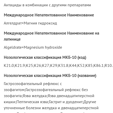
Антациды в комбинации с другими препаратами
Международное Непатентованное Наименование
Алгелдрат+Магния гидроксид
Международное Непатентованное Наименование на
латинице
Algeldrate+Magnesium hydroxide
Нозологическая классификация МКБ-10 (код)
K21.0;K21.9;K25;K26;K27;K29;K31.8;K44;K52;K85;K86.1;R10.
Нозологическая классификация МКБ-10 (название)
Гастроэзофагеальный рефлюкс с
эзофагитом;Гастроэзофагеальный рефлюкс без
эзофагита;Язва желудка;Язва двенадцатиперстной
кишки;Пептическая язва;Гастрит и дуоденит;Другие
уточненные болезни желудка и двенадцатиперстной