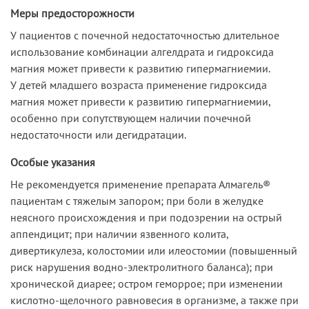
Меры предосторожности
У пациентов с почечной недостаточностью длительное
использование комбинации алгелдрата и гидроксида
магния может привести к развитию гипермагниемии.
У детей младшего возраста применение гидроксида
магния может привести к развитию гипермагниемии,
особенно при сопутствующем наличии почечной
недостаточности или дегидратации.
Особые указания
Не рекомендуется применение препарата Алмагель®
пациентам с тяжелым запором; при боли в желудке
неясного происхождения и при подозрении на острый
аппендицит; при наличии язвенного колита,
дивертикулеза, колостомии или илеостомии (повышенный
риск нарушения водно-электролитного баланса); при
хронической диарее; остром геморрое; при изменении
кислотно-щелочного равновесия в организме, а также при