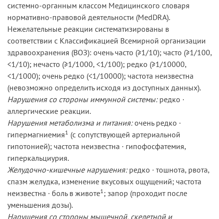
системно-органным классом Медицинского словаря
нормативно-правовой деятельности (MedDRA).
Нежелательные реакции систематизированы в
соответствии с Классификацией Всемирной организации
здравоохранения (ВОЗ): очень часто (≥1/10); часто (≥1/100,
<1/10); нечасто (≥1/1000, <1/100); редко (≥1/10000,
<1/1000); очень редко (<1/10000); частота неизвестна
(невозможно определить исходя из доступных данных).
Нарушения со стороны иммунной системы:
редко ·
аллергические реакции.
Нарушения метаболизма и питания:
очень редко ·
1
гипермагниемия
(с сопутствующей артериальной
гипотонией); частота неизвестна · гипофосфатемия,
гиперкальциурия.
Желудочно-кишечные нарушения:
редко · тошнота, рвота,
спазм желудка, изменение вкусовых ощущений; частота
1
неизвестна · боль в животе
; запор (проходит после
уменьшения дозы).
Нарушения со стороны мышечной, скелетной и