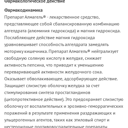
Фармакологическое действие
Фармакодинамика
Препарат Алмагель® · лекарственное средство,
представляющее собой сбалансированную комбинацию
алгелдрата (алюминия гидроксида) и магния гидроксида.
Послабляющее действие магния гидроксида
уравновешивает способность алгелдрата замедлять
моторику кишечника. Препарат Алмагель® нейтрализует
свободную соляную кислоту в желудке, снижает
активность пепсина, что приводит к уменьшению
переваривающей активности желудочного сока.
Оказывает обволакивающее, адсорбирующее действие.
Защищает слизистую оболочку желудка за счет
стимулирования синтеза простагландинов
(цитопротективное действие). Это предохраняет слизистую
оболочку от воспалительных и эрозивно-геморрагических
поражений в результате применения раздражающих и
ульцерогенных агентов, таких как этиловый спирт и
нестероидные противовоспалительные препараты