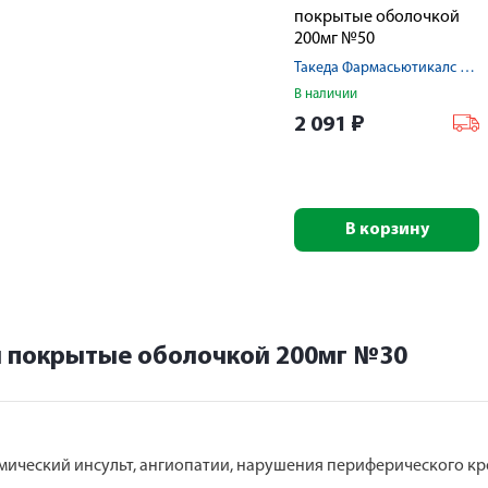
покрытые оболочкой
200мг №50
Такеда Фармасьютикалс ООО
В наличии
2 091
₽
В корзину
и покрытые оболочкой 200мг №30
мический инсульт, ангиопатии, нарушения периферического к