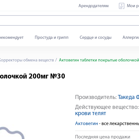
Арендодателям
Мои р
рекомендует
Простуда и грипп
Сердце и сосуды
Аллерги
орректоры обмена веществ
Актовегин таблетки покрытые оболочкой
болочкой 200мг №30
Производитель:
Такеда
Действующее вещество
крови телят
Актовегин
- все лекарствен
Последняя цена продажи