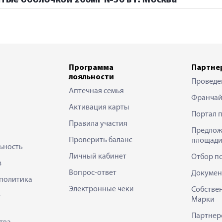
Программа
Партне
лояльности
Проведе
Аптечная семья
Франчай
Активация карты
Портал 
Правила участия
Предлож
Проверить баланс
площади
ьность
Личный кабинет
Отбор п
в
Вопрос-ответ
Докумен
политика
Электронные чеки
Собстве
е
Марки
Партнер