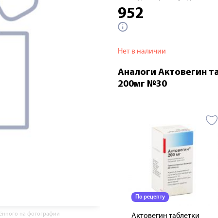
952
Нет в наличии
Аналоги Актовегин т
200мг №30
По рецепту
жённого на фотографии
Актовегин таблетки