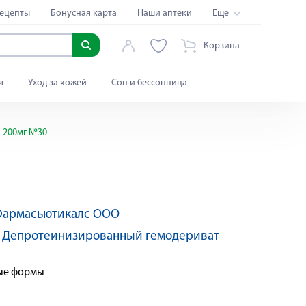
ецепты
Бонусная карта
Наши аптеки
Еще
Корзина
я
Уход за кожей
Сон и бессонница
 200мг №30
 Фармасьютикалс ООО
:
Депротеинизированный гемодериват
ные формы