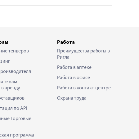
рам
Работа
ние тендеров
Преимущества работы в
Ригла
зинг
Работа в аптеке
производителя
Работа в офисе
ите нам
 в аренду
Работа в контакт-центре
оставщиков
Охрана труда
тация по API
нные Торговые
ская программа