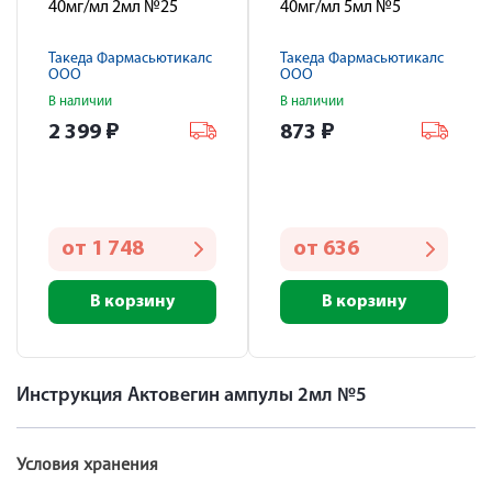
40мг/мл 2мл №25
40мг/мл 5мл №5
Такеда Фармасьютикалс
Такеда Фармасьютикалс
ООО
ООО
В наличии
В наличии
2 399
₽
873
₽
от
1 748
от
636
В корзину
В корзину
Инструкция Актовегин ампулы 2мл №5
Условия хранения