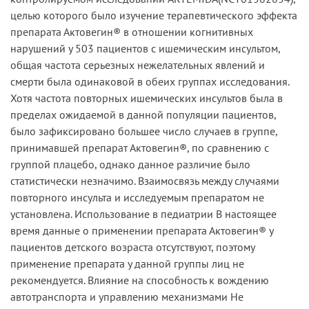
целью которого было изучение терапевтического эффекта
препарата Актовегин® в отношении когнитивных
нарушений у 503 пациентов с ишемическим инсультом,
общая частота серьезных нежелательных явлений и
смерти была одинаковой в обеих группах исследования.
Хотя частота повторных ишемических инсультов была в
пределах ожидаемой в данной популяции пациентов,
было зафиксировано большее число случаев в группе,
принимавшей препарат Актовегин®, по сравнению с
группой плацебо, однако данное различие было
статистически незначимо. Взаимосвязь между случаями
повторного инсульта и исследуемым препаратом не
установлена. Использование в педиатрии В настоящее
время данные о применении препарата Актовегин® у
пациентов детского возраста отсутствуют, поэтому
применение препарата у данной группы лиц не
рекомендуется. Влияние на способность к вождению
автотранспорта и управлению механизмами Не