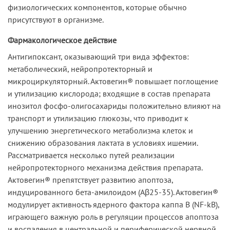
физиологических компонентов, которые обычно
присутствуют в организме.
Фармакологическое действие
Антигипоксант, оказывающий три вида эффектов:
метаболический, нейропротекторный и
микроциркуляторный. Актовегин® повышает поглощение
и утилизацию кислорода; входящие в состав препарата
инозитол фосфо-олигосахариды положительно влияют на
транспорт и утилизацию глюкозы, что приводит к
улучшению энергетического метаболизма клеток и
снижению образования лактата в условиях ишемии.
Рассматривается несколько путей реализации
нейропротекторного механизма действия препарата.
Актовегин® препятствует развитию апоптоза,
индуцированного бета-амилоидом (Аβ25-35). Актовегин®
модулирует активность ядерного фактора каппа В (NF-kB),
играющего важную роль в регуляции процессов апоптоза
и воспаления в центральной и периферической нервной