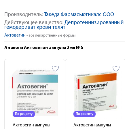
Производитель:
Такеда Фармасьютикалс ООО
Действующее вещество:
Депротеинизированный
гемодериват крови телят
Актовегин
- все лекарственные формы
Аналоги Актовегин ампулы 2мл №5
По рецепту
По рецепту
Актовегин ампулы
Актовегин ампулы