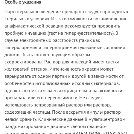
Особые указания
Парентеральное введение препарата следует проводить в
стерильных условиях. Из-за возможности возникновения
анафилактической реакции рекомендуется проводить
пробную инъекцию (тест на гиперчувствительность). В
случае электролитных расстройств (таких как
гиперхлоремия и гипернатриемия) указанные состояния
должны быть соответствующим образом
скорректированы. Раствор для инъекций имеет слегка
желтоватый оттенок. Интенсивность окраски может
варьировать от одной партии к другой в зависимости от
особенностей использованных исходных материалов,
однако это не сказывается отрицательно на активности
препарата или его переносимости. Не следует
использовать непрозрачный раствор или раствор,
содержащий частицы. После вскрытия ампулы раствор
нельзя хранить. Клинические данные В мультицентровом
рандомизированном двойном слепом плацебо-
контролируемом исследовании ARTEMIDA(NCT01582854),