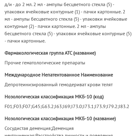
д/и - до 2 мл. 2 мл - ампулы бесцветного стекла (5) -
упаковки ячейковые контурные (1) - пачки картонные. 2
мл - ампулы бесцветного стекла (5) - упаковки ячейковые
контурные (2) - пачки картонные. 2 мл - ампулы
бесцветного стекла (5) - упаковки ячейковые контурные (5)
- пачки картонные.
Фармакологическая группа АТС (название)
Прочие гематологические препараты
Международное Непатентованное Наименование
Депротеинизированный гемодериват крови телят
Нозологическая классификация МКБ-10 (код)
F01;F03;F07;G45;G63.2;I63;I69;I73.0;I73.1;I73.9;I79.2;I83.2
Нозологическая классификация МКБ-10 (название)
Сосудистая деменция;Деменция
неуточненная;Расстройства личности и поведения,