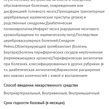
обусловленные болезнью, повреждением или
дисфункцией головного мозга;Преходящие транзиторные
церебральные ишемические приступы (атаки) и
родственные синдромы;Диабетическая
полиневропатия;Инфаркт мозга (нарушение мозгового
кровообращения по ишемическому типу);Последствия
цереброваскулярных болезней;Синдром
Рейно;Облитерирующий тромбоангиит (болезнь
Бергера);Болезнь периферических сосудов неуточненная
(перемежающаяся хромота);Периферическая ангиопатия
при болезнях, классифицированных в других рубриках (в
т.ч. диабетическая ангиопатия);Варикозное расширение
вен нижних конечностей с язвой и воспалением
Способ введения лекарственного средства
Внутриартериальный, Внутривенный, Внутримышечный
Срок годности базовый (в месяцах)