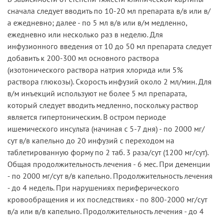
сначала следует вводить по 10-20 мл препарата в/в или в/
а ежедневно; далее - по 5 мл в/в или в/м медленно,
ежедневно или несколько раз в неделю. Для
инфузионного введения от 10 до 50 мл препарата следует
добавить к 200-300 мл основного раствора
(изотонического раствора натрия хлорида или 5%
раствора глюкозы). Скорость инфузий около 2 мл/мин. Для
в/м инъекций используют не более 5 мл препарата,
который следует вводить медленно, поскольку раствор
является гипертоническим. В остром периоде
ишемического инсульта (начиная с 5-7 дня) - по 2000 мг/
сут в/в капельно до 20 инфузий с переходом на
таблетированную форму по 2 таб. 3 раза/сут (1200 мг/сут).
Общая продолжительность лечения - 6 мес. При деменции
- по 2000 мг/сут в/в капельно. Продолжительность лечения
- до 4 недель. При нарушениях периферического
кровообращения и их последствиях - по 800-2000 мг/сут
в/а или в/в капельно. Продолжительность лечения - до 4