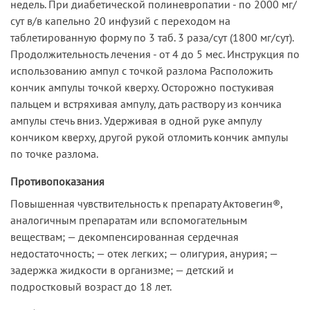
недель. При диабетической полиневропатии - по 2000 мг/
сут в/в капельно 20 инфузий с переходом на
таблетированную форму по 3 таб. 3 раза/сут (1800 мг/сут).
Продолжительность лечения - от 4 до 5 мес. Инструкция по
использованию ампул с точкой разлома Расположить
кончик ампулы точкой кверху. Осторожно постукивая
пальцем и встряхивая ампулу, дать раствору из кончика
ампулы стечь вниз. Удерживая в одной руке ампулу
кончиком кверху, другой рукой отломить кончик ампулы
по точке разлома.
Противопоказания
Повышенная чувствительность к препарату Актовегин®,
аналогичным препаратам или вспомогательным
веществам; — декомпенсированная сердечная
недостаточность; — отек легких; — олигурия, анурия; —
задержка жидкости в организме; — детский и
подростковый возраст до 18 лет.