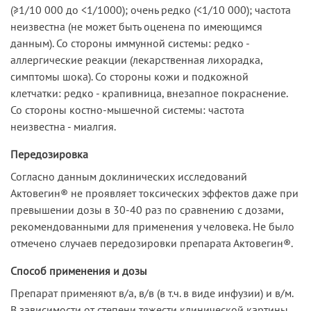
(≥1/10 000 до <1/1000); очень редко (<1/10 000); частота
неизвестна (не может быть оценена по имеющимся
данным). Со стороны иммунной системы: редко -
аллергические реакции (лекарственная лихорадка,
симптомы шока). Со стороны кожи и подкожной
клетчатки: редко - крапивница, внезапное покраснение.
Со стороны костно-мышечной системы: частота
неизвестна - миалгия.
Передозировка
Согласно данным доклинических исследований
Актовегин® не проявляет токсических эффектов даже при
превышении дозы в 30-40 раз по сравнению с дозами,
рекомендованными для применения у человека. Не было
отмечено случаев передозировки препарата Актовегин®.
Способ применения и дозы
Препарат применяют в/а, в/в (в т.ч. в виде инфузии) и в/м.
В зависимости от степени тяжести клинической картины