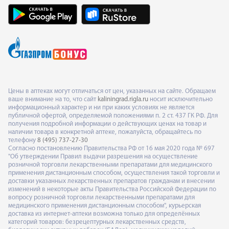
Цены в аптеках могут отличаться от цен, указанных на сайте. Обращаем
ваше внимание на то, что сайт
kaliningrad.rigla.ru
носит исключительно
информационный характер и ни при каких условиях не является
публичной офертой, определяемой положениями п. 2 ст. 437 ГК РФ. Для
получения подробной информации о действующих ценах на товар и
наличии товара в конкретной аптеке, пожалуйста, обращайтесь по
телефону
8 (495) 737-27-30
Согласно постановлению Правительства РФ от 16 мая 2020 года № 697
"Об утверждении Правил выдачи разрешения на осуществление
розничной торговли лекарственными препаратами для медицинского
применения дистанционным способом, осуществления такой торговли и
доставки указанных лекарственных препаратов гражданам и внесении
изменений в некоторые акты Правительства Российской Федерации по
вопросу розничной торговли лекарственными препаратами для
медицинского применения дистанционным способом", курьерская
доставка из интернет-аптеки возможна только для определённых
категорий товаров: безрецептурных лекарственных средств,