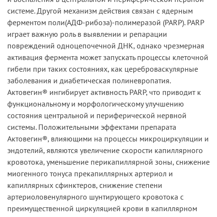
системе. Другой механизм действия связан с ядерным
ферментом поли(АДФ-рибоза)-полимеразой (PARP). PARP
играет важную роль в выявлении и репарации
повреждений одноцепочечной ДНК, однако чрезмерная
активация фермента может запускать процессы клеточной
гибели при таких состояниях, как цереброваскулярные
заболевания и диабетическая полиневропатия.
Актовегин® ингибирует активность PARP, что приводит к
функциональному и морфологическому улучшению
состояния центральной и периферической нервной
системы. Положительными эффектами препарата
Актовегин®, влияющими на процессы микроциркуляции и
эндотелий, являются увеличение скорости капиллярного
кровотока, уменьшение перикапиллярной зоны, снижение
миогенного тонуса прекапиллярных артериол и
капиллярных сфинктеров, снижение степени
артериоловенулярного шунтирующего кровотока с
преимущественной циркуляцией крови в капиллярном