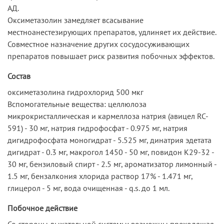
АД.
Оксиметазолин замедляет всасывание
местноанестезирующих препаратов, удлиняет их действие.
Совместное назначение других сосудосуживающих
препаратов повышает риск развития побочных эффектов.
Состав
оксиметазолина гидрохлорид 500 мкг
Вспомогательные вещества: целлюлоза
микрокристаллическая и кармеллоза натрия (авицел RC-
591) - 30 мг, натрия гидрофосфат - 0.975 мг, натрия
дигидрофосфата моногидрат - 5.525 мг, динатрия эдетата
дигидрат - 0.3 мг, макрогол 1450 - 50 мг, повидон К29-32 -
30 мг, бензиловый спирт - 2.5 мг, ароматизатор лимонный -
1.5 мг, бензалкония хлорида раствор 17% - 1.471 мг,
глицерол - 5 мг, вода очищенная - q.s. до 1 мл.
Побочное действие
Со стороны дыхательной системы: возможны преходящая