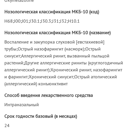
Нозологическая классификация МКБ-10 (код)
H68;J00;J01;J30.1;J30.3;J31;J32;H10.1
Нозологическая классификация МКБ-10 (название)
Воспаление и закупорка слуховой [евстахиевой]
трубы;Острый назофарингит (насморк);Острый
синусит;Аллергический ринит, вызванный пыльцой
растений;Другие аллергические риниты (круглогодичный
аллергический ринит);Хронический ринит, назофарингит
и фарингит;Хронический синусит;Острый атопический
(аллергический) конъюнктивит
Способ введения лекарственного средства
Интраназальный
Срок годности базовый (в месяцах)
24