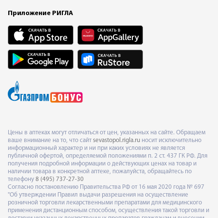
Приложение РИГЛА
Цены в аптеках могут отличаться от цен, указанных на сайте. Обращаем
ваше внимание на то, что сайт
sevastopol.rigla.ru
носит исключительно
информационный характер и ни при каких условиях не является
публичной офертой, определяемой положениями п. 2 ст. 437 ГК РФ. Для
получения подробной информации о действующих ценах на товар и
наличии товара в конкретной аптеке, пожалуйста, обращайтесь по
телефону
8 (495) 737-27-30
Согласно постановлению Правительства РФ от 16 мая 2020 года № 697
"Об утверждении Правил выдачи разрешения на осуществление
розничной торговли лекарственными препаратами для медицинского
применения дистанционным способом, осуществления такой торговли и