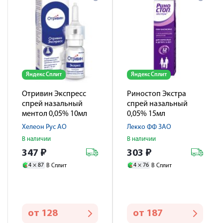
Яндекс Сплит
Яндекс Сплит
Отривин Экспресс
Риностоп Экстра
спрей назальный
спрей назальный
ментол 0,05% 10мл
0,05% 15мл
Хелеон Рус АО
Лекко ФФ ЗАО
В наличии
В наличии
347
₽
303
₽
4 ×
87
4 ×
76
В Сплит
В Сплит
от
128
от
187