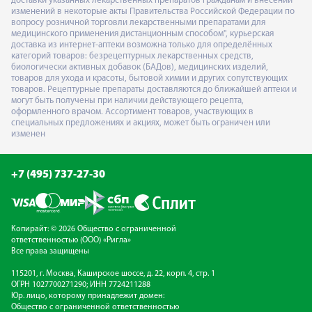
доставки указанных лекарственных препаратов гражданам и внесении
изменений в некоторые акты Правительства Российской Федерации по
вопросу розничной торговли лекарственными препаратами для
медицинского применения дистанционным способом", курьерская
доставка из интернет-аптеки возможна только для определённых
категорий товаров: безрецептурных лекарственных средств,
биологически активных добавок (БАДов), медицинских изделий,
товаров для ухода и красоты, бытовой химии и других сопутствующих
товаров. Рецептурные препараты доставляются до ближайшей аптеки и
могут быть получены при наличии действующего рецепта,
оформленного врачом. Ассортимент товаров, участвующих в
специальных предложениях и акциях, может быть ограничен или
изменен
+7 (495) 737-27-30
Копирайт: © 2026 Общество с ограниченной
ответственностью (ООО) «Ригла»
Все права защищены
115201, г. Москва, Каширское шоссе, д. 22, корп. 4, стр. 1
ОГРН 1027700271290; ИНН 7724211288
Юр. лицо, которому принадлежит домен:
Общество с ограниченной ответственностью