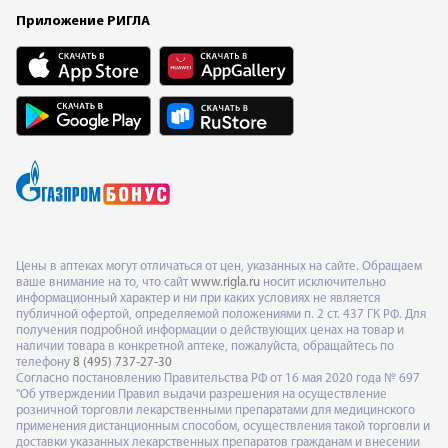
Приложение РИГЛА
Цены в аптеках могут отличаться от цен, указанных на сайте. Обращаем
ваше внимание на то, что сайт
www.rigla.ru
носит исключительно
информационный характер и ни при каких условиях не является
публичной офертой, определяемой положениями п. 2 ст. 437 ГК РФ. Для
получения подробной информации о действующих ценах на товар и
наличии товара в конкретной аптеке, пожалуйста, обращайтесь по
телефону
8 (495) 737-27-30
Согласно постановлению Правительства РФ от 16 мая 2020 года № 697
"Об утверждении Правил выдачи разрешения на осуществление
розничной торговли лекарственными препаратами для медицинского
применения дистанционным способом, осуществления такой торговли и
доставки указанных лекарственных препаратов гражданам и внесении