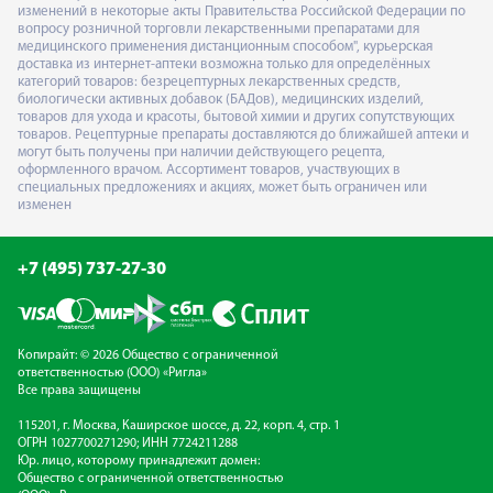
изменений в некоторые акты Правительства Российской Федерации по
вопросу розничной торговли лекарственными препаратами для
медицинского применения дистанционным способом", курьерская
доставка из интернет-аптеки возможна только для определённых
категорий товаров: безрецептурных лекарственных средств,
биологически активных добавок (БАДов), медицинских изделий,
товаров для ухода и красоты, бытовой химии и других сопутствующих
товаров. Рецептурные препараты доставляются до ближайшей аптеки и
могут быть получены при наличии действующего рецепта,
оформленного врачом. Ассортимент товаров, участвующих в
специальных предложениях и акциях, может быть ограничен или
изменен
+7 (495) 737-27-30
Копирайт: © 2026 Общество с ограниченной
ответственностью (ООО) «Ригла»
Все права защищены
115201, г. Москва, Каширское шоссе, д. 22, корп. 4, стр. 1
ОГРН 1027700271290; ИНН 7724211288
Юр. лицо, которому принадлежит домен:
Общество с ограниченной ответственностью