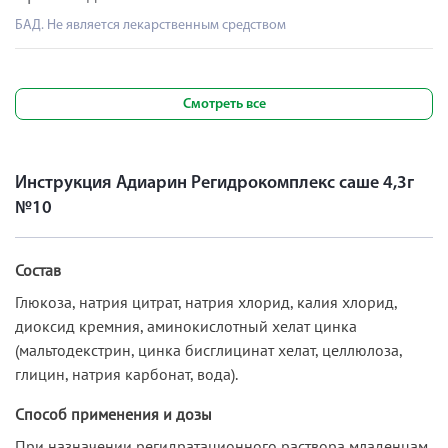
БАД. Не является лекарственным средством
Смотреть все
Инструкция Адиарин Регидрокомплекс саше 4,3г
№10
Состав
Глюкоза, натрия цитрат, натрия хлорид, калия хлорид,
диоксид кремния, аминокислотный хелат цинка
(мальтодекстрин, цинка бисглицинат хелат, целлюлоза,
глицин, натрия карбонат, вода).
Способ применения и дозы
При назначении регидратационного раствора младенцам