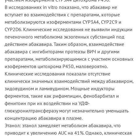
В исследованиях in vitro показано, что абакавир не
вступает во взаимодействия с препаратами, которые
метаболизируются изоферментами CYP3A4, CYP2C9 и
CYP2D6. Клинические исследования не выявили индукции
печеночного метаболизма экзогенных субстанций под
действием абакавира. Таким образом, взаимодействие
абакавира с ингибиторами протеазы ВИЧ и другими
препаратами, метаболизирующимися с участием основных
изоферментов цитохрома Р450, маловероятно.
Клинические исследования показали отсутствие
клинически значимых взаимодействий между абакавиром,
зидовудином и ламивудином. Мощные индукторы
ферментов, такие как рифампицин, фенобарбитал и
фенитоин при их воздействии на УДФ-
глюкуронилтрансферазу могут незначительно уменьшать
концентрацию абакавира в плазме.
Этанол: этанол замедляет метаболизм абакавира, что
приводит к увеличению AUC на 41%. Однако, клиническая