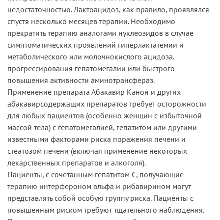
недостаточностью. Лактоацидоз, как правило, проявлялся
спустя несколько месяцев терапии. Необходимо
прекратить терапию аналогами нуклеозидов в случае
симптоматических проявлений гиперлактатемии и
метаболического или молочнокислого ацидоза,
прогрессирования гепатомегалии или быстрого
повышения активности аминотрансфераз.
Применение препарата Абакавир Канон и других
абакавирсодержащих препаратов требует осторожности
для любых пациентов (особенно женщин с избыточной
массой тела) с гепатомегалией, гепатитом или другими
известными факторами риска поражения печени и
стеатозом печени (включая применение некоторых
лекарственных препаратов и алкоголя).
Пациенты, с сочетанным гепатитом С, получающие
терапию интерфероном альфа и рибавирином могут
представлять собой особую группу риска. Пациенты с
повышенным риском требуют тщательного наблюдения.