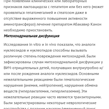
При появлении клинических или лабораторных
признаков лактоацидоза с гепатитом или без него (может
проявляться гепатомегалией и стеатозом даже в
отсутствие выраженного повышения активности
аминотрансфераз) лечение препаратом Абакавир Канон
необходимо приостановить.
Митохондриальная дисфункция
Исследования in vitro и in vivo показали, что аналоги
нуклеозидов и нуклеотидов способны вызывать
различную степень повреждения митохондрий. Были
зафиксированы случаи митохондриальной дисфункции у
ВИЧ-отрицательных детей, получавших внутриутробно и/
или после рождения аналоги нуклеозидов. Основными
нежелательными реакциями были гематологические
нарушения (анемия, нейтропения), нарушения обмена
веществ (гиперлактатемия, гиперлипаземия). Эти
нежелательные реакции часто являются транзиторными.
Были зарегистрированы некоторые неврологические
расстройства с поздним началом (увеличенный тонус