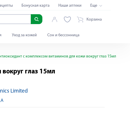
ецепты
Бонусная карта
Наши аптеки
Еще
Корзина
я
Уход за кожей
Сон и бессонница
нтиоксидант с комплексом витаминов для кожи вокруг глаз 15мл
 вокруг глаз 15мл
nics Limited
Яндекс Сплит
LA