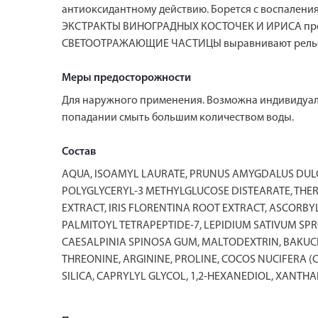
антиоксидантному действию. Борется с воспалени
ЭКСТРАКТЫ ВИНОГРАДНЫХ КОСТОЧЕК И ИРИСА препя
СВЕТООТРАЖАЮЩИЕ ЧАСТИЦЫ выравнивают релье
Меры предосторожности
Для наружного применения. Возможна индивидуал
попадании смыть большим количеством воды.
Состав
AQUA, ISOAMYL LAURATE, PRUNUS AMYGDALUS DULCI
POLYGLYCERYL-3 METHYLGLUCOSE DISTEARATE, THERM
EXTRACT, IRIS FLORENTINA ROOT EXTRACT, ASCORBYL
PALMITOYL TETRAPEPTIDE-7, LEPIDIUM SATIVUM S
CAESALPINIA SPINOSA GUM, MALTODEXTRIN, BAKUCHIO
THREONINE, ARGININE, PROLINE, COCOS NUCIFERA (
SILICA, CAPRYLYL GLYCOL, 1,2-HEXANEDIOL, XANTH