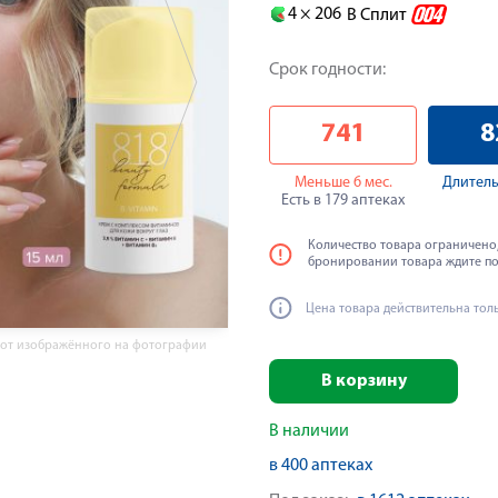
4 ×
206
В Сплит
Срок годности:
741
8
Меньше 6 мес.
Длитель
Есть в 179 аптеках
Количество товара ограничено,
бронировании товара ждите п
Цена товара действительна тол
 от изображённого на фотографии
В корзину
В наличии
в 400 аптеках