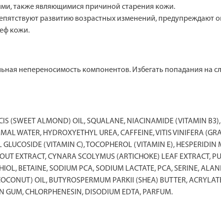
ями, также являющимися причиной старения кожи.
тствуют развитию возрастных изменений, предупреждают ок
ф кожи.
ьная непереносимость компонентов. Избегать попадания на с
S (SWEET ALMOND) OIL, SQUALANE, NIACINAMIDE (VITAMIN B3),
AL WATER, HYDROXYETHYL UREA, CAFFEINE, VITIS VINIFERA (GRA
 GLUCOSIDE (VITAMIN C), TOCOPHEROL (VITAMIN E), HESPERIDIN 
PROUT EXTRACT, CYNARA SCOLYMUS (ARTICHOKE) LEAF EXTRACT,
L, BETAINE, SODIUM PCA, SODIUM LACTATE, PCA, SERINE, ALANINE
COCONUT) OIL, BUTYROSPERMUM PARKII (SHEA) BUTTER, ACRYLAT
AN GUM, CHLORPHENESIN, DISODIUM EDTA, PARFUM.