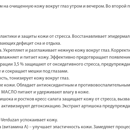
на очищенную кожу вокруг глаз утром и вечером. Во второй по
лактики и защиты кожи от стресса. Восстанавливает эпидермал
ающих дефицит сна и отдыха.
. Укрепляет и разглаживает нежную кожу вокруг глаз. Корректи
 увлажняет и питает кожу. Эффективно предотвращает появлени
ации 3,5 % защищают от оксидативного стресса, предупрежда
 сокращает мешки под глазами.
ть, тонизирует кожу вокруг глаз.
е кожи. Обладает антиоксидантным и противовоспалительным
СЛО питают и удерживают влагу в коже.
ишока и ростков кресс-салата защищает кожу от стресса, выз
та активизируют детоксикацию. Экстракт артишока предупрежд
erduzan успокаивает кожу.
 (витамина А) – улучшает эластичность кожи. Замедляет проце