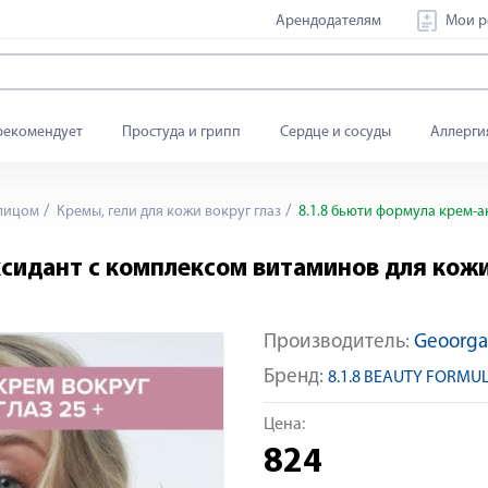
Арендодателям
Мои р
рекомендует
Простуда и грипп
Сердце и сосуды
Аллерги
 лицом
Кремы, гели для кожи вокруг глаз
8.1.8 бьюти формула крем-а
сидант с комплексом витаминов для кожи
Производитель:
Geoorga
Яндекс Сплит
Бренд:
8.1.8 BEAUTY FORMU
Цена:
824