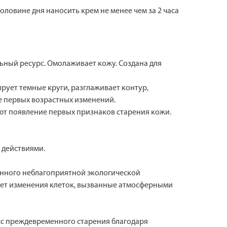
ловине дня наносить крем не менее чем за 2 часа
ьный ресурс. Омолаживает кожу. Создана для
рует темные круги, разглаживает контур,
е первых возрастных изменений.
ют появление первых признаков старения кожи.
 действиями.
ванного неблагоприятной экологической
ает изменения клеток, вызванные атмосферными
сс преждевременного старения благодаря