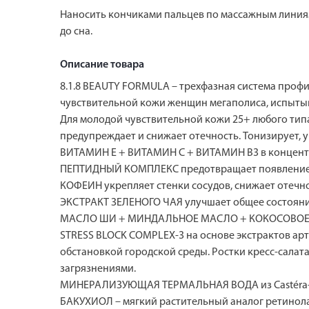
Наносить кончиками пальцев по массажным линиям 
до сна.
Описание товара
8.1.8 BEAUTY FORMULA – трехфазная система профи
чувствительной кожи женщин мегаполиса, испытыв
Для молодой чувствительной кожи 25+ любого типа
предупреждает и снижает отечность. Тонизирует,
ВИТАМИН E + ВИТАМИН С + ВИТАМИН B3 в концентр
ПЕПТИДНЫЙ КОМПЛЕКС предотвращает появление и
КОФЕИН укрепляет стенки сосудов, снижает отечнос
ЭКСТРАКТ ЗЕЛЕНОГО ЧАЯ улучшает общее состояни
МАСЛО ШИ + МИНДАЛЬНОЕ МАСЛО + КОКОСОВОЕ МА
STRESS BLOCK COMPLEX-3 на основе экстрактов арт
обстановкой городской среды. Ростки кресс-сала
загрязнениями.
МИНЕРАЛИЗУЮЩАЯ ТЕРМАЛЬНАЯ ВОДА из Castéra-V
БАКУХИОЛ – мягкий растительный аналог ретинола