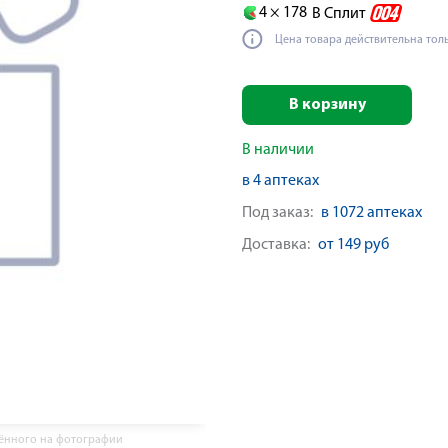
4 ×
178
В Сплит
Цена товара действительна тол
В корзину
В наличии
в 4 аптеках
Под заказ:
в 1072 аптеках
Доставка:
от 149 руб
жённого на фотографии