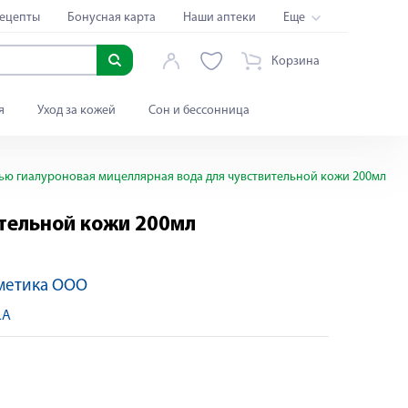
ецепты
Бонусная карта
Наши аптеки
Еще
Корзина
я
Уход за кожей
Сон и бессонница
кью гиалуроновая мицеллярная вода для чувствительной кожи 200мл
ительной кожи 200мл
метика ООО
LA