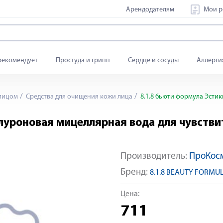
Арендодателям
Мои р
рекомендует
Простуда и грипп
Сердце и сосуды
Аллерги
 лицом
Средства для очищения кожи лица
8.1.8 бьюти формула Эсти
алуроновая мицеллярная вода для чувств
Производитель:
ПроКос
Бренд:
8.1.8 BEAUTY FORMU
Цена:
711