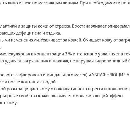
еть лицо и шею по массажным линиям. При необходимости повт
лактики и защиты кожи от стресса. Восстанавливает эпидермал
ающих дефицит сна и отдыха.
ными изменениями. Ухаживает за кожей. Очищает кожу от загряз
.
молекулярная в концентрации 3 % интенсивно увлажняет в те
даляют загрязнения и макияж, не нарушая гидролипидный б
вого, сафлорового и миндального масел) и УВЛАЖНЯЮЩИЕ АГЕ
жи после контакта с водой.
ой розы защищает кожу от оксидативного стресса и появления
ьерные свойства кожи, оказывает омолаживающий эффект.
т кожу.