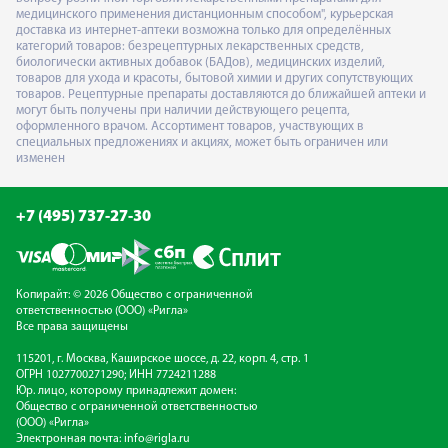
медицинского применения дистанционным способом", курьерская
доставка из интернет-аптеки возможна только для определённых
категорий товаров: безрецептурных лекарственных средств,
биологически активных добавок (БАДов), медицинских изделий,
товаров для ухода и красоты, бытовой химии и других сопутствующих
товаров. Рецептурные препараты доставляются до ближайшей аптеки и
могут быть получены при наличии действующего рецепта,
оформленного врачом. Ассортимент товаров, участвующих в
специальных предложениях и акциях, может быть ограничен или
изменен
+7 (495) 737-27-30
Копирайт: © 2026 Общество с ограниченной
ответственностью (ООО) «Ригла»
Все права защищены
115201, г. Москва, Каширское шоссе, д. 22, корп. 4, стр. 1
ОГРН 1027700271290; ИНН 7724211288
Юр. лицо, которому принадлежит домен:
Общество с ограниченной ответственностью
(ООО) «Ригла»
Электронная почта:
info@rigla.ru