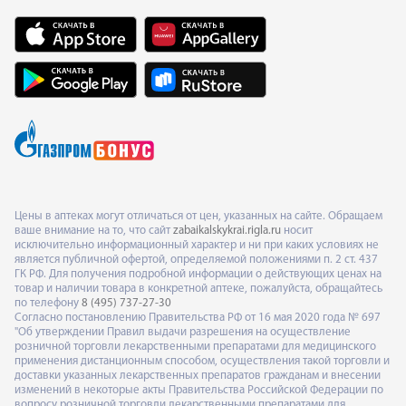
Цены в аптеках могут отличаться от цен, указанных на сайте. Обращаем
ваше внимание на то, что сайт
zabaikalskykrai.rigla.ru
носит
исключительно информационный характер и ни при каких условиях не
является публичной офертой, определяемой положениями п. 2 ст. 437
ГК РФ. Для получения подробной информации о действующих ценах на
товар и наличии товара в конкретной аптеке, пожалуйста, обращайтесь
по телефону
8 (495) 737-27-30
Согласно постановлению Правительства РФ от 16 мая 2020 года № 697
"Об утверждении Правил выдачи разрешения на осуществление
розничной торговли лекарственными препаратами для медицинского
применения дистанционным способом, осуществления такой торговли и
доставки указанных лекарственных препаратов гражданам и внесении
изменений в некоторые акты Правительства Российской Федерации по
вопросу розничной торговли лекарственными препаратами для