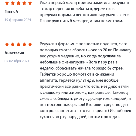
Уже в первый месяц приема заметила результат
- сахар перестал колебаться, держится в
Гость А
пределах нормы, и вес потихоньку уменьшается.
19 февраля 2024
Планирую пить 6 месяцев, а там посмотрим.
Редуксин форте мне полностью подошел, с его
помощью смогла сбросить около 20 кг. Поначалу
Анастасия
вес уходил медленно, но когда подключила
02 ноября 2021
небольшие физнагрузки - йога пару раз в
неделю, сбрасывать начала гораздо быстрее.
Таблетки хорошо помогают в снижении
аппетита, теряется культ еды, мне вообще
практически все равно что есть, нет дикой тяги
к сладкому или жирному, как раньше. Наконец
смогла соблюдать диету с дефицитом калорий, и
нет постоянных срывов! Кто ищет средство для
контроля аппетита - это ваш вриант) Из побочек
сухость во рту пару дней, потом проходит.