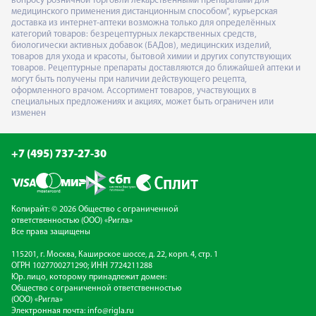
вопросу розничной торговли лекарственными препаратами для
медицинского применения дистанционным способом", курьерская
доставка из интернет-аптеки возможна только для определённых
категорий товаров: безрецептурных лекарственных средств,
биологически активных добавок (БАДов), медицинских изделий,
товаров для ухода и красоты, бытовой химии и других сопутствующих
товаров. Рецептурные препараты доставляются до ближайшей аптеки и
могут быть получены при наличии действующего рецепта,
оформленного врачом. Ассортимент товаров, участвующих в
специальных предложениях и акциях, может быть ограничен или
изменен
+7 (495) 737-27-30
Копирайт: © 2026 Общество с ограниченной
ответственностью (ООО) «Ригла»
Все права защищены
115201, г. Москва, Каширское шоссе, д. 22, корп. 4, стр. 1
ОГРН 1027700271290; ИНН 7724211288
Юр. лицо, которому принадлежит домен:
Общество с ограниченной ответственностью
(ООО) «Ригла»
Электронная почта:
info@rigla.ru