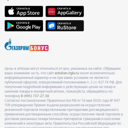
Цены в аптеках могут отличаться от цен, указанных на сайте. Обращаем
ваше внимание на то, что сайт
astrahan.rigla.ru
носит исключительно
информационный характер и ни при каких условиях не является
публичной офертой, определяемой положениями п. 2 ст. 437 ГК РФ. Для
получения подробной информации о действующих ценах на товар и
наличии товара в конкретной аптеке, пожалуйста, обращайтесь по
телефону
8 (495) 737-27-30
Согласно постановлению Правительства РФ от 16 мая 2020 года № 697
"Об утверждении Правил выдачи разрешения на осуществление
розничной торговли лекарственными препаратами для медицинского
применения дистанционным способом, осуществления такой торговли и
доставки указанных лекарственных препаратов гражданам и внесении
изменений в некоторые акты Правительства Российской Федерации по