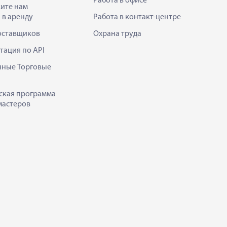
Работа в офисе
ите нам
 в аренду
Работа в контакт-центре
оставщиков
Охрана труда
тация по API
нные Торговые
ская программа
мастеров