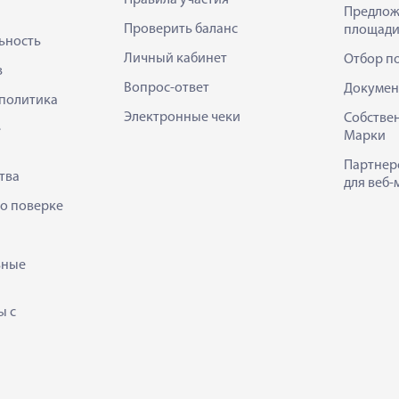
Правила участия
Предлож
Проверить баланс
площади
ьность
Личный кабинет
Отбор п
в
Вопрос-ответ
Докумен
политика
Электронные чеки
Собстве
е
Марки
Партнер
тва
для веб-
 о поверке
ьные
ы с