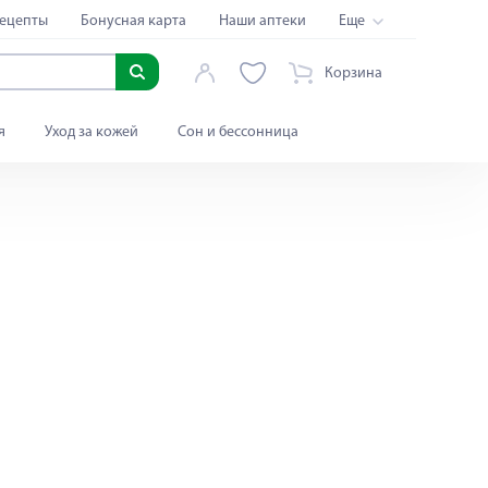
ецепты
Бонусная карта
Наши аптеки
Еще
Корзина
я
Уход за кожей
Сон и бессонница