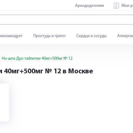
Арендодателям
Мои р
рекомендует
Простуда и грипп
Сердце и сосуды
Аллерги
Но-шпа Дуо таблетки 40мг+500мг № 12
и 40мг+500мг № 12 в Москве