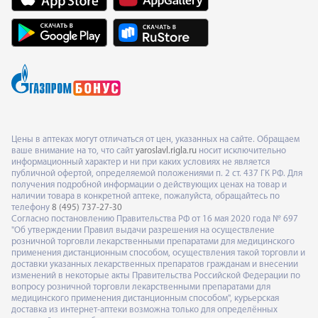
Цены в аптеках могут отличаться от цен, указанных на сайте. Обращаем
ваше внимание на то, что сайт
yaroslavl.rigla.ru
носит исключительно
информационный характер и ни при каких условиях не является
публичной офертой, определяемой положениями п. 2 ст. 437 ГК РФ. Для
получения подробной информации о действующих ценах на товар и
наличии товара в конкретной аптеке, пожалуйста, обращайтесь по
телефону
8 (495) 737-27-30
Согласно постановлению Правительства РФ от 16 мая 2020 года № 697
"Об утверждении Правил выдачи разрешения на осуществление
розничной торговли лекарственными препаратами для медицинского
применения дистанционным способом, осуществления такой торговли и
доставки указанных лекарственных препаратов гражданам и внесении
изменений в некоторые акты Правительства Российской Федерации по
вопросу розничной торговли лекарственными препаратами для
медицинского применения дистанционным способом", курьерская
доставка из интернет-аптеки возможна только для определённых