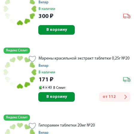
Вилар
В наличии
300
₽
В корзину
Яндекс Сплит
Марены красильной экстракт таблетки 0,25г №20
Вилар
В наличии
171
₽
4 ×
43
В Сплит
В корзину
от
112
Яндекс Сплит
Гипорамин таблетки 20мг №20
Вилар