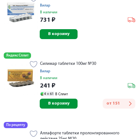
Вилар
В наличии
731
₽
В корзину
Яндекс Сплит
Силимар таблетки 100мг №30
Вилар
В наличии
241
₽
4 ×
61
В Сплит
В корзину
от
151
По рецепту
Аллафорте таблетки пролонгированного
действия 25мг №20