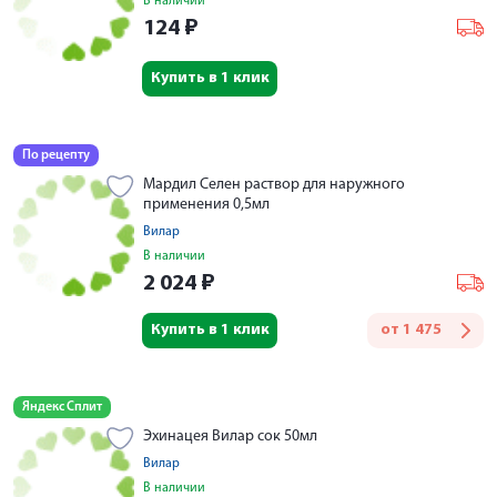
В наличии
124
₽
Купить в 1 клик
По рецепту
Мардил Селен раствор для наружного
применения 0,5мл
Вилар
В наличии
2 024
₽
Купить в 1 клик
от
1 475
Яндекс Сплит
Эхинацея Вилар сок 50мл
Вилар
В наличии