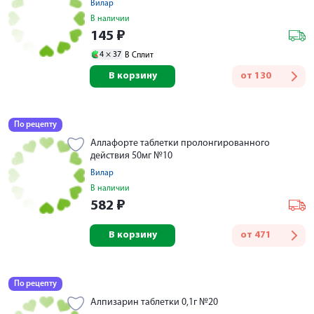
Вилар
В наличии
145
₽
4 ×
37
В Сплит
В корзину
от
130
По рецепту
Аллафорте таблетки пролонгированного
действия 50мг №10
Вилар
В наличии
582
₽
В корзину
от
471
По рецепту
Алпизарин таблетки 0,1г №20