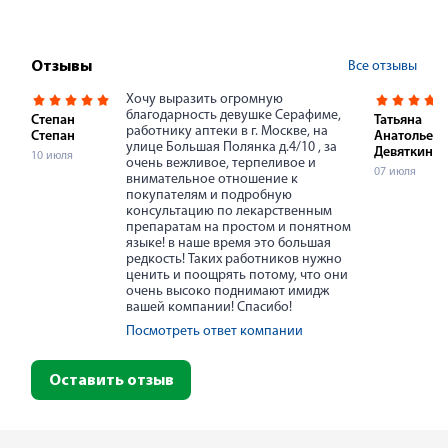
Все отзывы
Отзывы
Хочу выразить огромную
благодарность девушке Серафиме,
Степан
Татьяна
работнику аптеки в г. Москве, на
Степан
Анатольевн
улице Большая Полянка д.4/10 , за
Девяткина
10 июля
очень вежливое, терпеливое и
07 июля
внимательное отношение к
покупателям и подробную
консультацию по лекарственным
препаратам на простом и понятном
языке! в наше время это большая
редкость! Таких работников нужно
ценить и поощрять потому, что они
очень высоко поднимают имидж
вашей компании! Спасибо!
Посмотреть ответ компании
Оставить отзыв