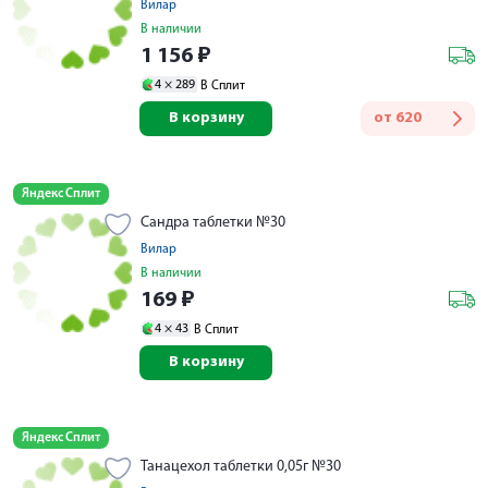
Вилар
В наличии
1 156
₽
4 ×
289
В Сплит
В корзину
от
620
Яндекс Сплит
Сандра таблетки №30
Вилар
В наличии
169
₽
4 ×
43
В Сплит
В корзину
Яндекс Сплит
Танацехол таблетки 0,05г №30