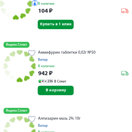
В наличии
104
₽
Купить в 1 клик
Яндекс Сплит
Аммифурин таблетки 0,02г №50
Вилар
В наличии
942
₽
4 ×
236
В Сплит
В корзину
Яндекс Сплит
Алпизарин мазь 2% 10г
Вилар