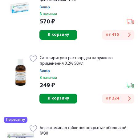
Вилар
В наличии
570
₽
В корзину
от
415
Сангвиритрин раствор для наружного
применения 0,2% 50мл
Вилар
В наличии
249
₽
В корзину
от
224
По рецепту
Беллатаминал таблетки покрытые оболочкой
№30