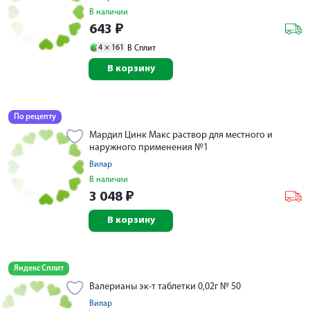
В наличии
643
₽
4 ×
161
В Сплит
В корзину
По рецепту
Мардил Цинк Макс раствор для местного и
наружного применения №1
Вилар
В наличии
3 048
₽
В корзину
Яндекс Сплит
Валерианы эк-т таблетки 0,02г № 50
Вилар