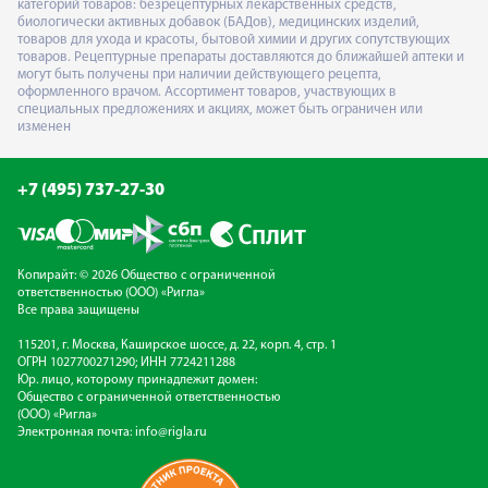
категорий товаров: безрецептурных лекарственных средств,
биологически активных добавок (БАДов), медицинских изделий,
товаров для ухода и красоты, бытовой химии и других сопутствующих
товаров. Рецептурные препараты доставляются до ближайшей аптеки и
могут быть получены при наличии действующего рецепта,
оформленного врачом. Ассортимент товаров, участвующих в
специальных предложениях и акциях, может быть ограничен или
изменен
+7 (495) 737-27-30
Копирайт: © 2026 Общество с ограниченной
ответственностью (ООО) «Ригла»
Все права защищены
115201, г. Москва, Каширское шоссе, д. 22, корп. 4, стр. 1
ОГРН 1027700271290; ИНН 7724211288
Юр. лицо, которому принадлежит домен:
Общество с ограниченной ответственностью
(ООО) «Ригла»
Электронная почта:
info@rigla.ru