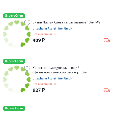
Яндекс Сплит
Визин Чистая Слеза капли глазные 10мл №2
Ursapharm Arzneimittel GmbH
Нет в наличии
409
₽
Яндекс Сплит
Хилозар-комод увлажняющий
офтальмологический раствор 10мл
Ursapharm Arzneimittel GmbH
Нет в наличии
927
₽
Яндекс Сплит