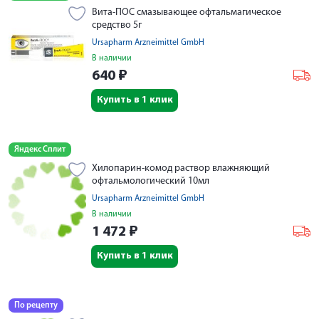
Вита-ПОС смазывающее офтальмагическое
средство 5г
Ursapharm Arzneimittel GmbH
В наличии
640
₽
Купить в 1 клик
Яндекс Сплит
Хилопарин-комод раствор влажняющий
офтальмологический 10мл
Ursapharm Arzneimittel GmbH
В наличии
1 472
₽
Купить в 1 клик
По рецепту