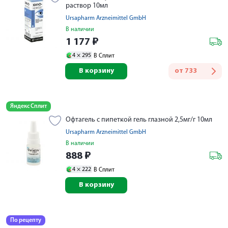
раствор 10мл
Ursapharm Arzneimittel GmbH
В наличии
1 177
₽
4 ×
295
В Сплит
В корзину
от
733
Яндекс Сплит
Офтагель с пипеткой гель глазной 2,5мг/г 10мл
Ursapharm Arzneimittel GmbH
В наличии
888
₽
4 ×
222
В Сплит
В корзину
По рецепту