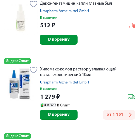
Декса-гентамицин капли глазные 5мл
Ursapharm Arzneimittel GmbH
В наличии
512
₽
В корзину
Яндекс Сплит
Хиломакс-комод раствор увлажняющий
офтальмологический 10мл
Ursapharm Arzneimittel GmbH
В наличии
1 279
₽
4 ×
320
В Сплит
В корзину
от
1 151
Яндекс Сплит