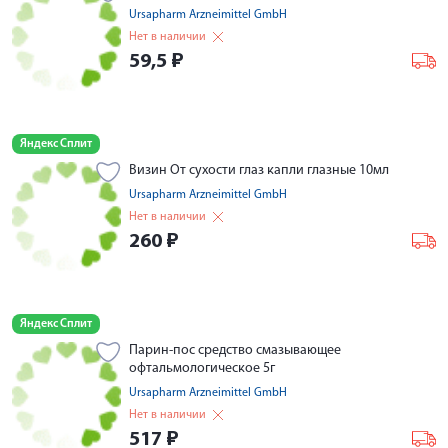
Ursapharm Arzneimittel GmbH
Нет в наличии
59,5
₽
Яндекс Сплит
Визин От сухости глаз капли глазные 10мл
Ursapharm Arzneimittel GmbH
Нет в наличии
260
₽
Яндекс Сплит
Парин-пос средство смазывающее
офтальмологическое 5г
Ursapharm Arzneimittel GmbH
Нет в наличии
517
₽