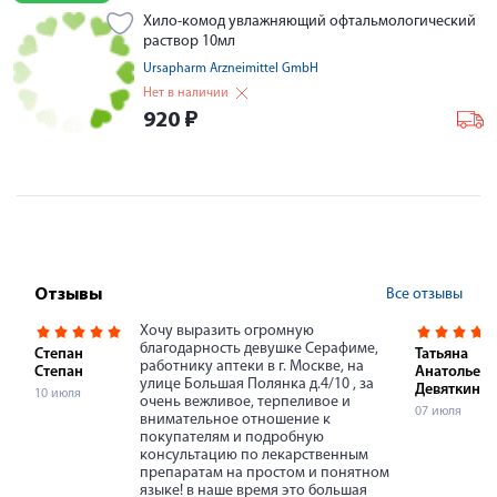
Хило-комод увлажняющий офтальмологический
раствор 10мл
Ursapharm Arzneimittel GmbH
Нет в наличии
920
₽
Все отзывы
Отзывы
Хочу выразить огромную
благодарность девушке Серафиме,
Степан
Татьяна
работнику аптеки в г. Москве, на
Степан
Анатольевн
улице Большая Полянка д.4/10 , за
Девяткина
10 июля
очень вежливое, терпеливое и
07 июля
внимательное отношение к
покупателям и подробную
консультацию по лекарственным
препаратам на простом и понятном
языке! в наше время это большая