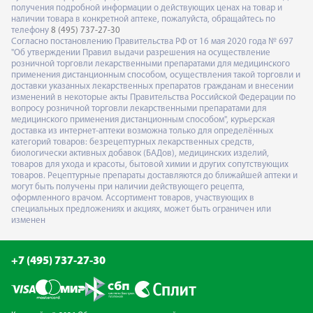
получения подробной информации о действующих ценах на товар и
наличии товара в конкретной аптеке, пожалуйста, обращайтесь по
телефону
8 (495) 737-27-30
Согласно постановлению Правительства РФ от 16 мая 2020 года № 697
"Об утверждении Правил выдачи разрешения на осуществление
розничной торговли лекарственными препаратами для медицинского
применения дистанционным способом, осуществления такой торговли и
доставки указанных лекарственных препаратов гражданам и внесении
изменений в некоторые акты Правительства Российской Федерации по
вопросу розничной торговли лекарственными препаратами для
медицинского применения дистанционным способом", курьерская
доставка из интернет-аптеки возможна только для определённых
категорий товаров: безрецептурных лекарственных средств,
биологически активных добавок (БАДов), медицинских изделий,
товаров для ухода и красоты, бытовой химии и других сопутствующих
товаров. Рецептурные препараты доставляются до ближайшей аптеки и
могут быть получены при наличии действующего рецепта,
оформленного врачом. Ассортимент товаров, участвующих в
специальных предложениях и акциях, может быть ограничен или
изменен
+7 (495) 737-27-30