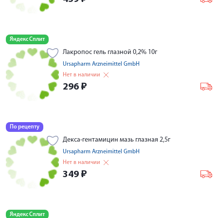
Яндекс Сплит
Лакропос гель глазной 0,2% 10г
Ursapharm Arzneimittel GmbH
Нет в наличии
296
₽
По рецепту
Декса-гентамицин мазь глазная 2,5г
Ursapharm Arzneimittel GmbH
Нет в наличии
349
₽
Яндекс Сплит