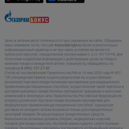
Цены в аптеках могут отличаться от цен, указанных на сайте. Обращаем
ваше внимание на то, что сайт
krasnodar.rigla.ru
носит исключительно
информационный характер и ни при каких условиях не является
публичной офертой, определяемой положениями п. 2 ст. 437 ГК РФ. Для
получения подробной информации о действующих ценах на товар и
наличии товара в конкретной аптеке, пожалуйста, обращайтесь по
телефону
8 (495) 737-27-30
Согласно постановлению Правительства РФ от 16 мая 2020 года № 697
"Об утверждении Правил выдачи разрешения на осуществление
розничной торговли лекарственными препаратами для медицинского
применения дистанционным способом, осуществления такой торговли и
доставки указанных лекарственных препаратов гражданам и внесении
изменений в некоторые акты Правительства Российской Федерации по
вопросу розничной торговли лекарственными препаратами для
медицинского применения дистанционным способом", курьерская
доставка из интернет-аптеки возможна только для определённых
категорий товаров: безрецептурных лекарственных средств,
биологически активных добавок (БАДов), медицинских изделий,
товаров для ухода и красоты, бытовой химии и других сопутствующих
товаров. Рецептурные препараты доставляются до ближайшей аптеки и