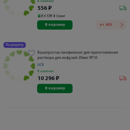
В наличии
556
₽
4 ×
139
В Сплит
В корзину
от
405
По рецепту
Вазапростан лиофилизат для приготовления
раствора для инфузий 20мкг №10
UCB
В наличии
10 296
₽
В корзину