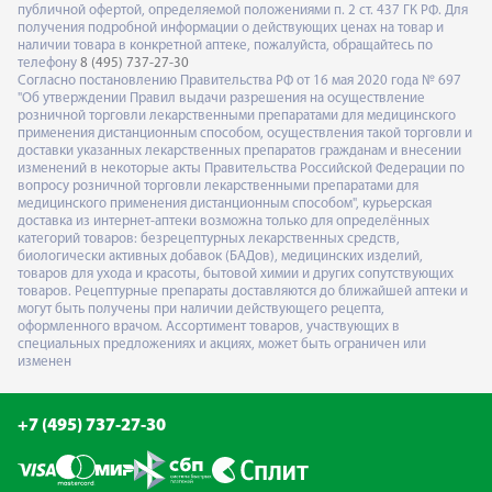
публичной офертой, определяемой положениями п. 2 ст. 437 ГК РФ. Для
получения подробной информации о действующих ценах на товар и
наличии товара в конкретной аптеке, пожалуйста, обращайтесь по
телефону
8 (495) 737-27-30
Согласно постановлению Правительства РФ от 16 мая 2020 года № 697
"Об утверждении Правил выдачи разрешения на осуществление
розничной торговли лекарственными препаратами для медицинского
применения дистанционным способом, осуществления такой торговли и
доставки указанных лекарственных препаратов гражданам и внесении
изменений в некоторые акты Правительства Российской Федерации по
вопросу розничной торговли лекарственными препаратами для
медицинского применения дистанционным способом", курьерская
доставка из интернет-аптеки возможна только для определённых
категорий товаров: безрецептурных лекарственных средств,
биологически активных добавок (БАДов), медицинских изделий,
товаров для ухода и красоты, бытовой химии и других сопутствующих
товаров. Рецептурные препараты доставляются до ближайшей аптеки и
могут быть получены при наличии действующего рецепта,
оформленного врачом. Ассортимент товаров, участвующих в
специальных предложениях и акциях, может быть ограничен или
изменен
+7 (495) 737-27-30