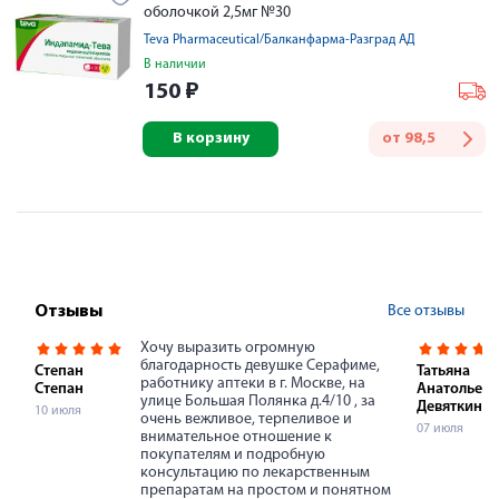
оболочкой 2,5мг №30
Teva Pharmaceutical/Балканфарма-Разград АД
В наличии
150
₽
В корзину
от
98,5
Все отзывы
Отзывы
Хочу выразить огромную
благодарность девушке Серафиме,
Степан
Татьяна
работнику аптеки в г. Москве, на
Степан
Анатольевн
улице Большая Полянка д.4/10 , за
Девяткина
10 июля
очень вежливое, терпеливое и
07 июля
внимательное отношение к
покупателям и подробную
консультацию по лекарственным
препаратам на простом и понятном