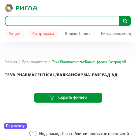
Акции
Распродажа
Яндекс Сплит
Ригла рекомендуе
Главная
Производители
Teva Pharmaceutical/Балканфарма-Разград АД
TEVA PHARMACEUTICAL/БАЛКАНФАРМА-РАЗГРАД АД
Скрыть фильтр
По рецепту
Индапамид-Тева таблетки покрытые пленочной