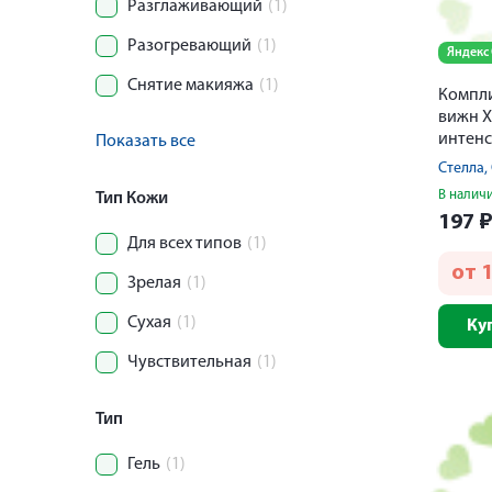
Разглаживающий
(1)
Разогревающий
(1)
Яндекс
Снятие макияжа
(1)
Компл
вижн Х
интенс
Показать все
кожи в
Стелла
В налич
Тип Кожи
197
Для всех типов
(1)
от
Зрелая
(1)
Сухая
(1)
Ку
Чувствительная
(1)
Тип
Гель
(1)