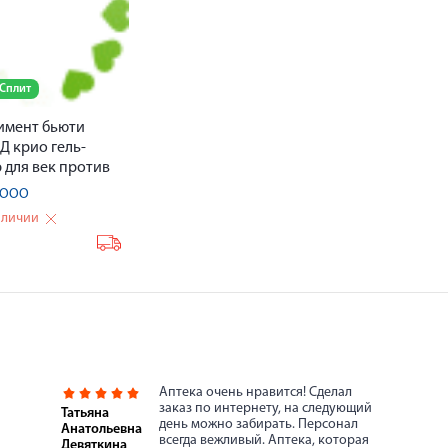
 Сплит
имент бьюти
Д крио гель-
 для век против
 кругов и
, ООО
лостей 11мл
аличии
₽
Аптека очень нравится! Сделал
заказ по интернету, на следующий
Татьяна
день можно забирать. Персонал
Анатольевна
всегда вежливый. Аптека, которая
Девяткина