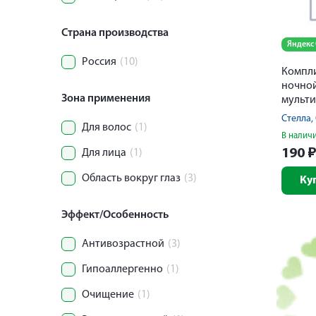
Страна производства
Яндекс
Россия
(10)
Компли
ночно
Зона применения
мульти
баланс
Стелла
Для волос
(1)
зоны д
В налич
190
Для лица
(1)
Область вокруг глаз
(3)
Ку
Эффект/Особенность
Антивозрастной
(3)
Гипоаллергенно
(1)
Очищение
(1)