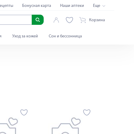
ецепты
Бонусная карта
Наши аптеки
Еще
Корзина
я
Уход за кожей
Сон и бессонница