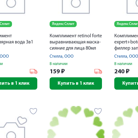
 Сплит
Яндекс Сплит
Яндекс Спли
имент
Комплимент retinol forte
Комплиме
ярная вода 3в1
выравнивающая маска-
expert+bot
сияние для лица 80мл
филлер за
для област
, ООО
Стелла, ООО
Стелла, ОО
15мл
ии
В наличии
В наличии
₽
159
₽
240
₽
пить в 1 клик
Купить в 1 клик
Купить