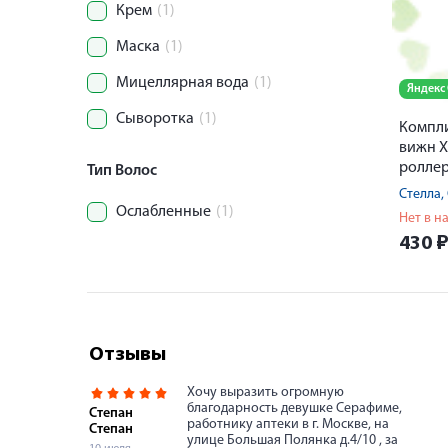
Крем
(1)
Маска
(1)
Мицеллярная вода
(1)
Яндекс
Сыворотка
(1)
Компл
вижн Х
роллер
Тип Волос
темных
Стелла
припух
Ослабленные
(1)
Нет в н
430
Отзывы
Хочу выразить огромную
благодарность девушке Серафиме,
Степан
работнику аптеки в г. Москве, на
Степан
улице Большая Полянка д.4/10 , за