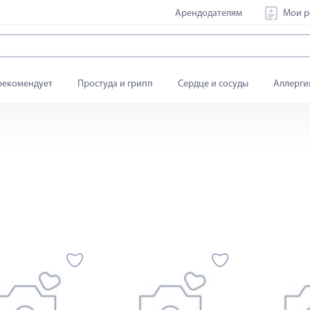
Арендодателям
Мои р
рекомендует
Простуда и грипп
Сердце и сосуды
Аллерги