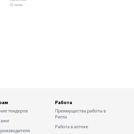
02 июля
рам
Работа
ние тендеров
Преимущества работы в
Ригла
зинг
Работа в аптеке
производителя