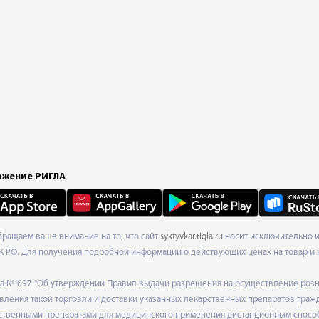
жение РИГЛА
Обращаем ваше внимание на то, что сайт
syktyvkar.rigla.ru
носит исключительно и
К РФ. Для получения подробной информации о действующих ценах на товар и 
ода № 697 "Об утверждении Правил выдачи разрешения на осуществление роз
ления такой торговли и доставки указанных лекарственных препаратов граж
твенными препаратами для медицинского применения дистанционным способом