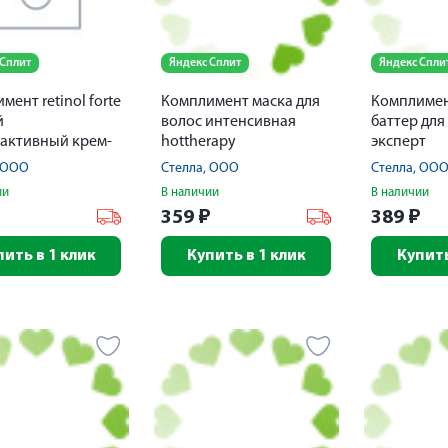
 Сплит
Яндекс Сплит
Яндекс Спли
мент retinol forte
Комплимент маска для
Комплимен
й
волос интенсивная
баттер для
активный крем-
hottherapy
эксперт
 для лица, шеи и
профилактика
восстановл
, ООО
Стелла, ООО
Стелла, ОО
екольте 50мл
выпадения укрепление
300мл
ии
В наличии
В наличии
структуры с
₽
359
₽
389
₽
термоэффектом 500мл
пить в 1 клик
Купить в 1 клик
Купить