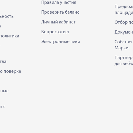
Правила участия
Предлож
Проверить баланс
площади
ьность
Личный кабинет
Отбор п
в
Вопрос-ответ
Докумен
политика
Электронные чеки
Собстве
е
Марки
Партнер
тва
для веб-
 о поверке
ьные
ы с