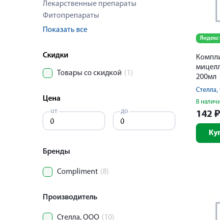
Лекарственные препараты
Фитопрепараты
Показать все
Яндекс
Скидки
Компл
мицелл
Товары со скидкой
(1)
200мл
Стелла
Цена
В налич
от
до
142
Ку
Бренды
Compliment
(8)
Производитель
Стелла, ООО
(10)