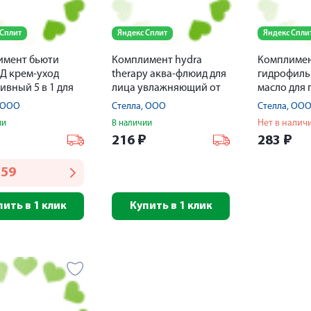
 Сплит
Яндекс Сплит
Яндекс Спли
имент бьюти
Комплимент hydra
Комплиме
Д крем-уход
therapy аква-флюид для
гидрофиль
ивный 5 в 1 для
лица увлажняющий от
масло для 
округ глаз 25мл
морщин 50мл
очищения 
, ООО
Стелла, ООО
Стелла, ОО
Нет в налич
ии
В наличии
₽
216
₽
283
₽
159
пить в 1 клик
Купить в 1 клик