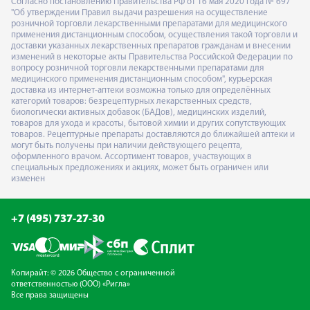
Согласно постановлению Правительства РФ от 16 мая 2020 года № 697
"Об утверждении Правил выдачи разрешения на осуществление
розничной торговли лекарственными препаратами для медицинского
применения дистанционным способом, осуществления такой торговли и
доставки указанных лекарственных препаратов гражданам и внесении
изменений в некоторые акты Правительства Российской Федерации по
вопросу розничной торговли лекарственными препаратами для
медицинского применения дистанционным способом", курьерская
доставка из интернет-аптеки возможна только для определённых
категорий товаров: безрецептурных лекарственных средств,
биологически активных добавок (БАДов), медицинских изделий,
товаров для ухода и красоты, бытовой химии и других сопутствующих
товаров. Рецептурные препараты доставляются до ближайшей аптеки и
могут быть получены при наличии действующего рецепта,
оформленного врачом. Ассортимент товаров, участвующих в
специальных предложениях и акциях, может быть ограничен или
изменен
+7 (495) 737-27-30
Копирайт: © 2026 Общество с ограниченной
ответственностью (ООО) «Ригла»
Все права защищены