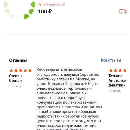
Нет в наличии
100
₽
Все отзывы
Отзывы
Хочу выразить огромную
благодарность девушке Серафиме,
Степан
Татьяна
работнику аптеки в г. Москве, на
Степан
Анатольевн
улице Большая Полянка д.4/10 , за
Девяткина
10 июля
очень вежливое, терпеливое и
07 июля
внимательное отношение к
покупателям и подробную
консультацию по лекарственным
препаратам на простом и понятном
языке! в наше время это большая
редкость! Таких работников нужно
ценить и поощрять потому, что они
очень высоко поднимают имидж