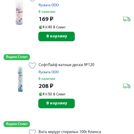
Русвата ООО
В наличии
169
₽
4 ×
43
В Сплит
В корзину
Яндекс Сплит
СофтЛайф ватные диски №120
Русвата ООО
В наличии
208
₽
4 ×
52
В Сплит
В корзину
Яндекс Сплит
Вата хирург стерильн 100г Клинса