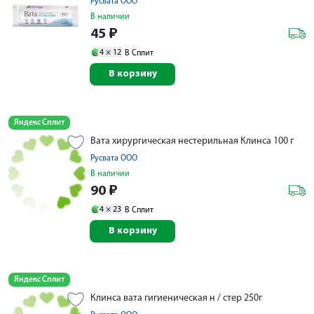
Русвата ООО
В наличии
45
₽
4 ×
12
В Сплит
В корзину
Яндекс Сплит
Вата хирургическая нестерильная Клинса 100 г
Русвата ООО
В наличии
90
₽
4 ×
23
В Сплит
В корзину
Яндекс Сплит
Клинса вата гигиеническая н / стер 250г