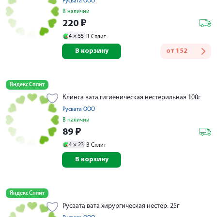
Русвата ООО
В наличии
220
₽
4 ×
55
В Сплит
В корзину
от
152
Яндекс Сплит
Клинса вата гигиеническая нестерильная 100г
Русвата ООО
В наличии
89
₽
4 ×
23
В Сплит
В корзину
Яндекс Сплит
Русвата вата хирургическая нестер. 25г