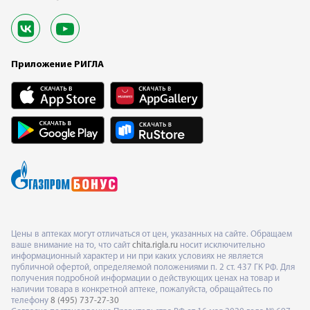
Приложение РИГЛА
Цены в аптеках могут отличаться от цен, указанных на сайте. Обращаем
ваше внимание на то, что сайт
chita.rigla.ru
носит исключительно
информационный характер и ни при каких условиях не является
публичной офертой, определяемой положениями п. 2 ст. 437 ГК РФ. Для
получения подробной информации о действующих ценах на товар и
наличии товара в конкретной аптеке, пожалуйста, обращайтесь по
телефону
8 (495) 737-27-30