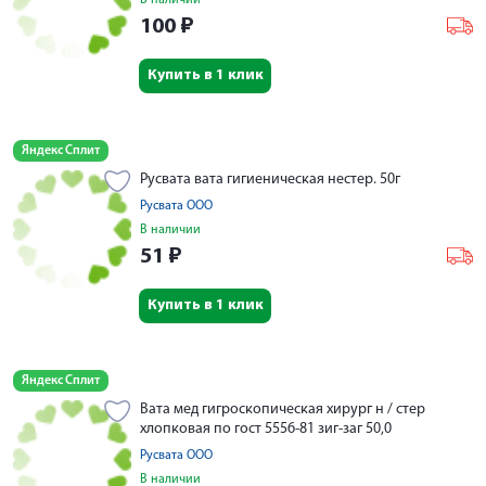
В наличии
100
₽
Купить в 1 клик
Яндекс Сплит
Русвата вата гигиеническая нестер. 50г
Русвата ООО
В наличии
51
₽
Купить в 1 клик
Яндекс Сплит
Вата мед гигроскопическая хирург н / стер
хлопковая по гост 5556-81 зиг-заг 50,0
Русвата ООО
В наличии