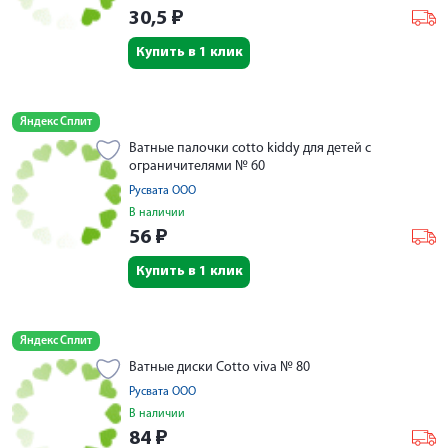
30,5
₽
Купить в 1 клик
Яндекс Сплит
Ватные палочки cotto kiddy для детей с
ограничителями № 60
Русвата ООО
В наличии
56
₽
Купить в 1 клик
Яндекс Сплит
Ватные диски Cotto viva № 80
Русвата ООО
В наличии
84
₽