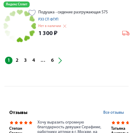
Яндекс Сплит
Подушка - сидение разгружающая 575
РЭЗ СП ФГУП
Нет в наличии
1 300
₽
...
1
2
3
4
6
Все отзывы
Отзывы
Хочу выразить огромную
благодарность девушке Серафиме,
Степан
Татьяна
работнику аптеки в г. Москве, на