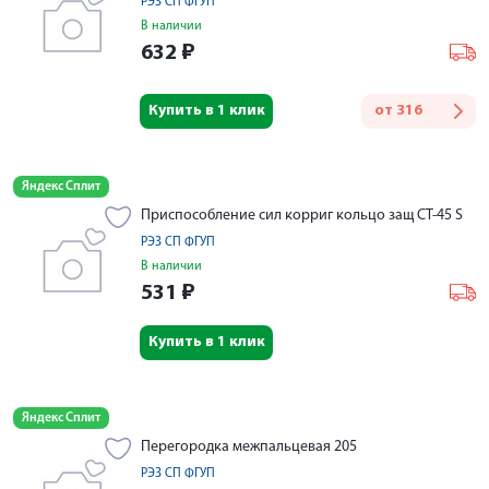
РЭЗ СП ФГУП
В наличии
632
₽
Купить в 1 клик
от
316
Яндекс Сплит
Приспособление сил корриг кольцо защ СТ-45 S
РЭЗ СП ФГУП
В наличии
531
₽
Купить в 1 клик
Яндекс Сплит
Перегородка межпальцевая 205
РЭЗ СП ФГУП