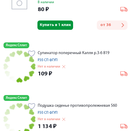
В наличии
80
₽
Купить в 1 клик
от
36
Яндекс Сплит
Супинатор поперечный Капля р.3-6 819
РЭЗ СП ФГУП
Нет в наличии
109
₽
Яндекс Сплит
Подушка сиденье противопролежневая 560
РЭЗ СП ФГУП
Нет в наличии
1 134
₽