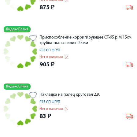
Нет в наличии
875
₽
Яндекс Сплит
Приспособление корригирующее СТ-65 р.М 15см
трубка ткан.с силик. 25мм
РЭЗ СП ФГУП
Нет в наличии
905
₽
Яндекс Сплит
Накладка на палец круговая 220
РЭЗ СП ФГУП
Нет в наличии
83
₽