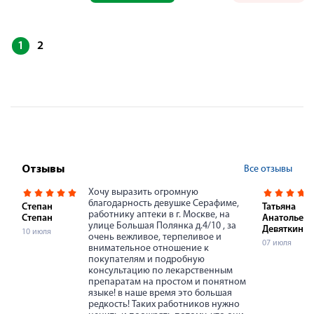
1
2
Все отзывы
Отзывы
Хочу выразить огромную
благодарность девушке Серафиме,
Степан
Татьяна
работнику аптеки в г. Москве, на
Степан
Анатольевн
улице Большая Полянка д.4/10 , за
Девяткина
10 июля
очень вежливое, терпеливое и
07 июля
внимательное отношение к
покупателям и подробную
консультацию по лекарственным
препаратам на простом и понятном
языке! в наше время это большая
редкость! Таких работников нужно