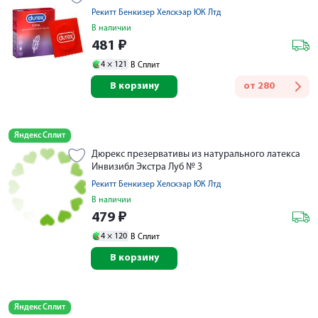
Рекитт Бенкизер Хелскэар ЮК Лтд
В наличии
481
₽
4 ×
121
В Сплит
В корзину
от
280
Яндекс Сплит
Дюрекс презервативы из натурального латекса
Инвизибл Экстра Луб № 3
Рекитт Бенкизер Хелскэар ЮК Лтд
В наличии
479
₽
4 ×
120
В Сплит
В корзину
Яндекс Сплит