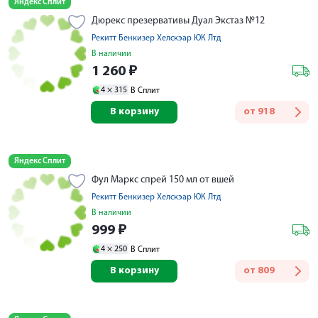
Яндекс Сплит
Дюрекс презервативы Дуал Экстаз №12
Рекитт Бенкизер Хелскэар ЮК Лтд
В наличии
1 260
₽
4 ×
315
В Сплит
В корзину
от
918
Яндекс Сплит
Фул Маркс спрей 150 мл от вшей
Рекитт Бенкизер Хелскэар ЮК Лтд
В наличии
999
₽
4 ×
250
В Сплит
В корзину
от
809