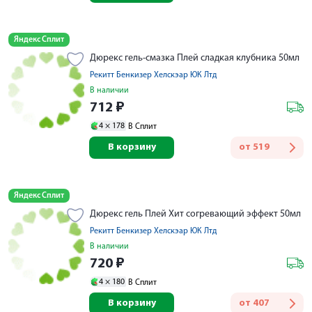
Яндекс Сплит
Дюрекс гель-смазка Плей сладкая клубника 50мл
Рекитт Бенкизер Хелскэар ЮК Лтд
В наличии
712
₽
4 ×
178
В Сплит
В корзину
от
519
Яндекс Сплит
Дюрекс гель Плей Хит согревающий эффект 50мл
Рекитт Бенкизер Хелскэар ЮК Лтд
В наличии
720
₽
4 ×
180
В Сплит
В корзину
от
407