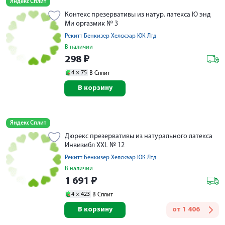
Яндекс Сплит
Контекс презервативы из натур. латекса Ю энд
Ми оргазмик № 3
Рекитт Бенкизер Хелскэар ЮК Лтд
В наличии
298
₽
4 ×
75
В Сплит
В корзину
Яндекс Сплит
Дюрекс презервативы из натурального латекса
Инвизибл XXL № 12
Рекитт Бенкизер Хелскэар ЮК Лтд
В наличии
1 691
₽
4 ×
423
В Сплит
В корзину
от
1 406