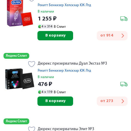
Рекитт Бенкизер Хелскэар ЮК Лтд
В наличии
1 255
₽
4 ×
314
В Сплит
В корзину
от
914
Яндекс Сплит
Дюрекс презервативы Дуал Экстаз №3
Рекитт Бенкизер Хелскэар ЮК Лтд
В наличии
476
₽
4 ×
119
В Сплит
В корзину
от
273
Яндекс Сплит
Дюрекс презервативы Элит №3