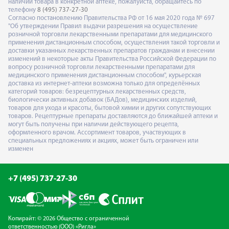
наличии товара в конкретной аптеке, пожалуйста, обращайтесь по
телефону
8 (495) 737-27-30
Согласно постановлению Правительства РФ от 16 мая 2020 года № 697
"Об утверждении Правил выдачи разрешения на осуществление
розничной торговли лекарственными препаратами для медицинского
применения дистанционным способом, осуществления такой торговли и
доставки указанных лекарственных препаратов гражданам и внесении
изменений в некоторые акты Правительства Российской Федерации по
вопросу розничной торговли лекарственными препаратами для
медицинского применения дистанционным способом", курьерская
доставка из интернет-аптеки возможна только для определённых
категорий товаров: безрецептурных лекарственных средств,
биологически активных добавок (БАДов), медицинских изделий,
товаров для ухода и красоты, бытовой химии и других сопутствующих
товаров. Рецептурные препараты доставляются до ближайшей аптеки и
могут быть получены при наличии действующего рецепта,
оформленного врачом. Ассортимент товаров, участвующих в
специальных предложениях и акциях, может быть ограничен или
изменен
+7 (495) 737-27-30
Копирайт: © 2026 Общество с ограниченной
ответственностью (ООО) «Ригла»