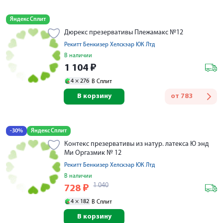
Яндекс Сплит
Дюрекс презервативы Плежамакс №12
Рекитт Бенкизер Хелскэар ЮК Лтд
В наличии
1 104
₽
4 ×
276
В Сплит
В корзину
от
783
-30%
Яндекс Сплит
Контекс презервативы из натур. латекса Ю энд
Ми Оргазмик № 12
Рекитт Бенкизер Хелскэар ЮК Лтд
В наличии
1 040
728
₽
4 ×
182
В Сплит
В корзину