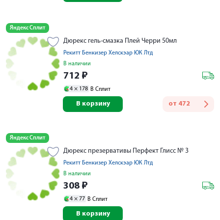
Яндекс Сплит
Дюрекс гель-смазка Плей Черри 50мл
Рекитт Бенкизер Хелскэар ЮК Лтд
В наличии
712
₽
4 ×
178
В Сплит
В корзину
от
472
Яндекс Сплит
Дюрекс презервативы Перфект Глисс № 3
Рекитт Бенкизер Хелскэар ЮК Лтд
В наличии
308
₽
4 ×
77
В Сплит
В корзину