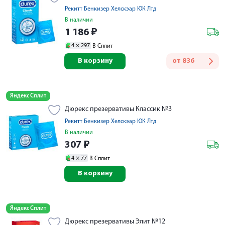
Рекитт Бенкизер Хелскэар ЮК Лтд
В наличии
1 186
₽
4 ×
297
В Сплит
В корзину
от
836
Яндекс Сплит
Дюрекс презервативы Классик №3
Рекитт Бенкизер Хелскэар ЮК Лтд
В наличии
307
₽
4 ×
77
В Сплит
В корзину
Яндекс Сплит
Дюрекс презервативы Элит №12