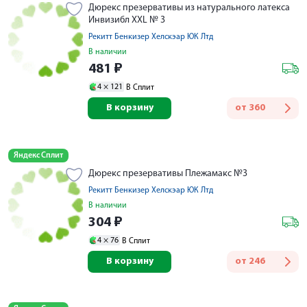
Дюрекс презервативы из натурального латекса
Инвизибл XXL № 3
Рекитт Бенкизер Хелскэар ЮК Лтд
В наличии
481
₽
4 ×
121
В Сплит
В корзину
от
360
Яндекс Сплит
Дюрекс презервативы Плежамакс №3
Рекитт Бенкизер Хелскэар ЮК Лтд
В наличии
304
₽
4 ×
76
В Сплит
В корзину
от
246