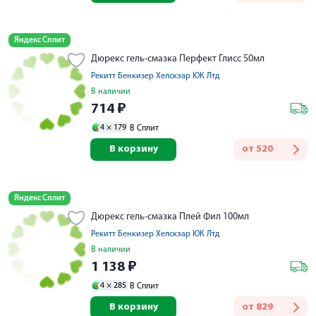
Яндекс Сплит
Дюрекс гель-смазка Перфект Глисс 50мл
Рекитт Бенкизер Хелскэар ЮК Лтд
В наличии
714
₽
4 ×
179
В Сплит
В корзину
от
520
Яндекс Сплит
Дюрекс гель-смазка Плей Фил 100мл
Рекитт Бенкизер Хелскэар ЮК Лтд
В наличии
1 138
₽
4 ×
285
В Сплит
В корзину
от
829