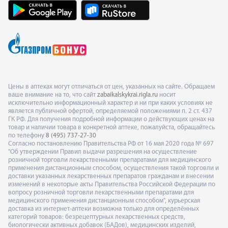
Цены в аптеках могут отличаться от цен, указанных на сайте. Обращаем
ваше внимание на то, что сайт
zabaikalskykrai.rigla.ru
носит
исключительно информационный характер и ни при каких условиях не
является публичной офертой, определяемой положениями п. 2 ст. 437
ГК РФ. Для получения подробной информации о действующих ценах на
товар и наличии товара в конкретной аптеке, пожалуйста, обращайтесь
по телефону
8 (495) 737-27-30
Согласно постановлению Правительства РФ от 16 мая 2020 года № 697
"Об утверждении Правил выдачи разрешения на осуществление
розничной торговли лекарственными препаратами для медицинского
применения дистанционным способом, осуществления такой торговли и
доставки указанных лекарственных препаратов гражданам и внесении
изменений в некоторые акты Правительства Российской Федерации по
вопросу розничной торговли лекарственными препаратами для
медицинского применения дистанционным способом", курьерская
доставка из интернет-аптеки возможна только для определённых
категорий товаров: безрецептурных лекарственных средств,
биологически активных добавок (БАДов), медицинских изделий,