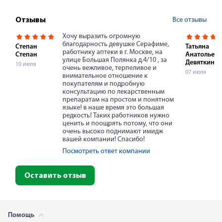
Все отзывы
Отзывы
Хочу выразить огромную
благодарность девушке Серафиме,
Степан
Татьяна
работнику аптеки в г. Москве, на
Степан
Анатольевн
улице Большая Полянка д.4/10 , за
Девяткина
10 июля
очень вежливое, терпеливое и
07 июля
внимательное отношение к
покупателям и подробную
консультацию по лекарственным
препаратам на простом и понятном
языке! в наше время это большая
редкость! Таких работников нужно
ценить и поощрять потому, что они
очень высоко поднимают имидж
вашей компании! Спасибо!
Посмотреть ответ компании
Оставить отзыв
Помощь