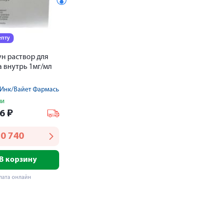
епту
н раствор для
 внутрь 1мг/мл
 Инк/Вайет Фармасьютикалз
ии
56
₽
0 740
В корзину
лата онлайн