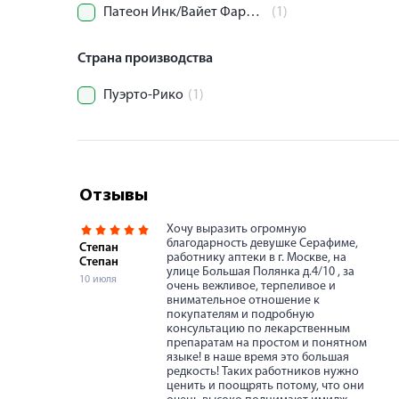
Патеон Инк/Вайет Фармасьютикалз
(1)
Страна производства
Пуэрто-Рико
(1)
Отзывы
Хочу выразить огромную
благодарность девушке Серафиме,
Степан
работнику аптеки в г. Москве, на
Степан
улице Большая Полянка д.4/10 , за
10 июля
очень вежливое, терпеливое и
внимательное отношение к
покупателям и подробную
консультацию по лекарственным
препаратам на простом и понятном
языке! в наше время это большая
редкость! Таких работников нужно
ценить и поощрять потому, что они