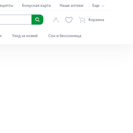
ецепты
Бонусная карта
Наши аптеки
Еще
Корзина
я
Уход за кожей
Сон и бессонница