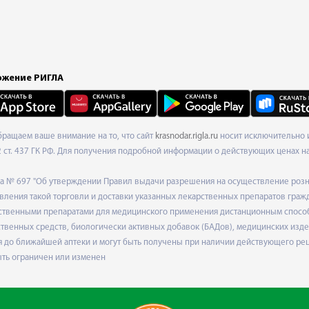
жение РИГЛА
Обращаем ваше внимание на то, что сайт
krasnodar.rigla.ru
носит исключительно и
ст. 437 ГК РФ. Для получения подробной информации о действующих ценах на 
ода № 697 "Об утверждении Правил выдачи разрешения на осуществление роз
ления такой торговли и доставки указанных лекарственных препаратов граж
твенными препаратами для медицинского применения дистанционным способом
венных средств, биологически активных добавок (БАДов), медицинских издел
 до ближайшей аптеки и могут быть получены при наличии действующего рец
ыть ограничен или изменен