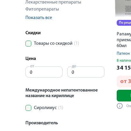
Лекарственные препараты
Фитопрепараты
Показать все
По рец
Скидки
Рапаму
приема
Товары со скидкой
(1)
60мл
Патеон
Цена
В налич
от
до
34 1
от
3
Международное непатентованное
название на кириллице
Оп
Сиролимус
(1)
Производитель