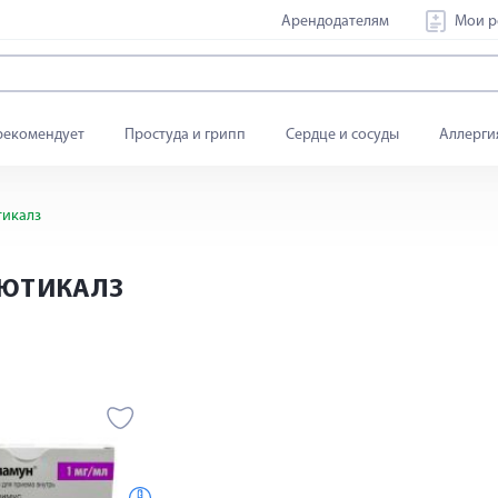
Арендодателям
Мои р
рекомендует
Простуда и грипп
Сердце и сосуды
Аллерги
тикалз
ЬЮТИКАЛЗ