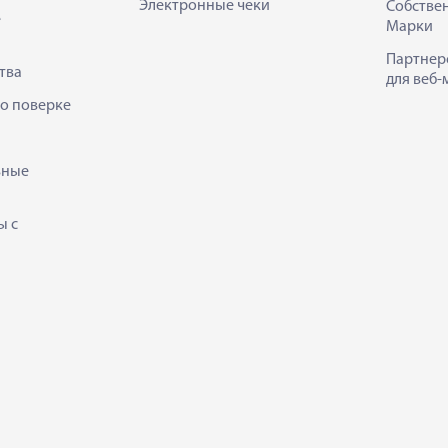
Электронные чеки
Собстве
е
Марки
Партнер
тва
для веб-
 о поверке
ьные
ы с