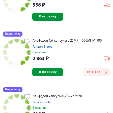
556
₽
В корзину
По рецепту
Альфадол-СА капсулы 0,25МКГ+500МГ № 100
Panacea Biotec
В наличии
2 863
₽
В корзину
от
1 186
По рецепту
Альфадол капсулы 0,25мкг № 60
Panacea Biotec
В наличии