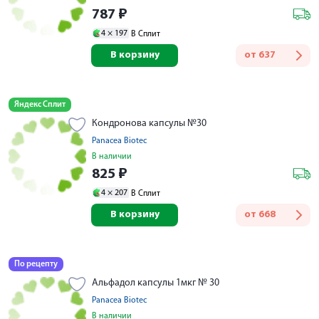
787
₽
4 ×
197
В Сплит
В корзину
от
637
Яндекс Сплит
Кондронова капсулы №30
Panacea Biotec
В наличии
825
₽
4 ×
207
В Сплит
В корзину
от
668
По рецепту
Альфадол капсулы 1мкг № 30
Panacea Biotec
В наличии