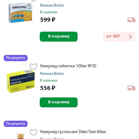
Panacea Biotec
В наличии
599
₽
В корзину
от
307
По рецепту
Нимулид таблетки 100мг №30
Panacea Biotec
В наличии
556
₽
В корзину
По рецепту
Нимулид суспензия 50мг/5мл 60мл