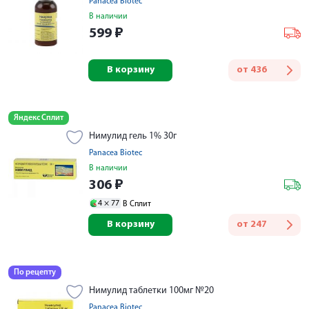
Panacea Biotec
В наличии
599
₽
В корзину
от
436
Яндекс Сплит
Нимулид гель 1% 30г
Panacea Biotec
В наличии
306
₽
4 ×
77
В Сплит
В корзину
от
247
По рецепту
Нимулид таблетки 100мг №20
Panacea Biotec