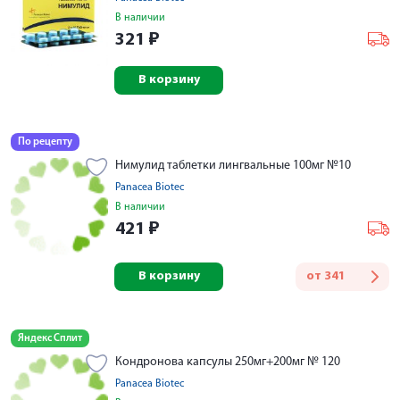
В наличии
321
₽
В корзину
По рецепту
Нимулид таблетки лингвальные 100мг №10
Panacea Biotec
В наличии
421
₽
В корзину
от
341
Яндекс Сплит
Кондронова капсулы 250мг+200мг № 120
Panacea Biotec