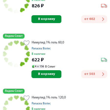
В наличии
826
₽
В корзину
от
602
Яндекс Сплит
Нимулид 1% гель 60,0
Panacea Biotec
В наличии
622
₽
4 ×
156
В Сплит
В корзину
от
503
Яндекс Сплит
Нимулид 1% гель 120,0
Panacea Biotec
В наличии