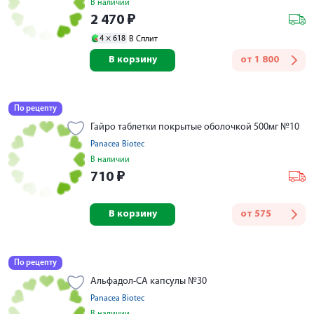
В наличии
2 470
₽
4 ×
618
В Сплит
В корзину
от
1 800
По рецепту
Гайро таблетки покрытые оболочкой 500мг №10
Panacea Biotec
В наличии
710
₽
В корзину
от
575
По рецепту
Альфадол-СА капсулы №30
Panacea Biotec