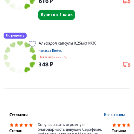
616
₽
Купить в 1 клик
По рецепту
Альфадол капсулы 0,25мкг №30
Panacea Biotec
Нет в наличии
348
₽
Все отзывы
Отзывы
Хочу выразить огромную
благодарность девушке Серафиме,
Степан
Татьяна