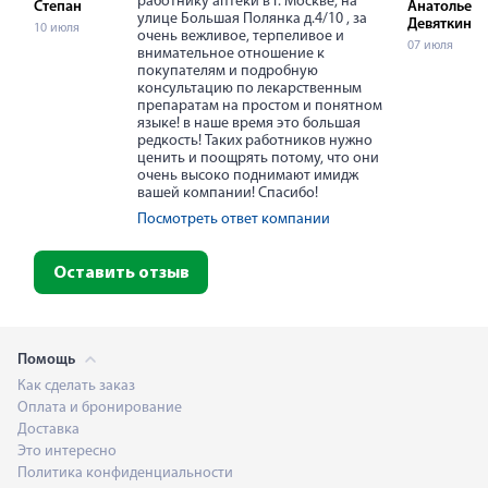
работнику аптеки в г. Москве, на
Степан
Анатольевн
улице Большая Полянка д.4/10 , за
Девяткина
10 июля
очень вежливое, терпеливое и
07 июля
внимательное отношение к
покупателям и подробную
консультацию по лекарственным
препаратам на простом и понятном
языке! в наше время это большая
редкость! Таких работников нужно
ценить и поощрять потому, что они
очень высоко поднимают имидж
вашей компании! Спасибо!
Посмотреть ответ компании
Оставить отзыв
Помощь
Как сделать заказ
Оплата и бронирование
Доставка
Это интересно
Политика конфиденциальности