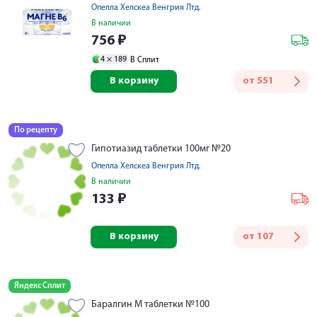
Опелла Хелскеа Венгрия Лтд.
В наличии
756
₽
4 ×
189
В Сплит
В корзину
от
551
По рецепту
Гипотиазид таблетки 100мг №20
Опелла Хелскеа Венгрия Лтд.
В наличии
133
₽
В корзину
от
107
Яндекс Сплит
Баралгин М таблетки №100