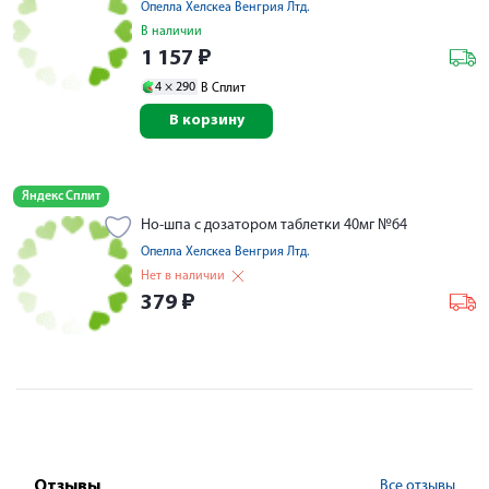
Опелла Хелскеа Венгрия Лтд.
В наличии
1 157
₽
4 ×
290
В Сплит
В корзину
Яндекс Сплит
Но-шпа с дозатором таблетки 40мг №64
Опелла Хелскеа Венгрия Лтд.
Нет в наличии
379
₽
Все отзывы
Отзывы