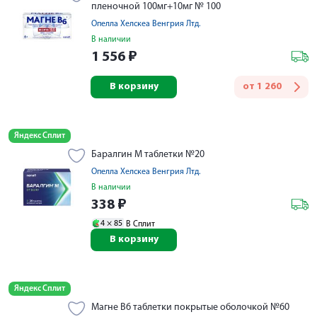
пленочной 100мг+10мг № 100
Опелла Хелскеа Венгрия Лтд.
В наличии
1 556
₽
В корзину
от
1 260
Яндекс Сплит
Баралгин М таблетки №20
Опелла Хелскеа Венгрия Лтд.
В наличии
338
₽
4 ×
85
В Сплит
В корзину
Яндекс Сплит
Магне В6 таблетки покрытые оболочкой №60