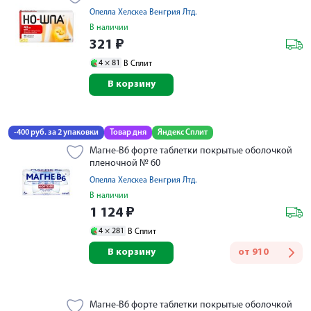
Опелла Хелскеа Венгрия Лтд.
В наличии
321
₽
4 ×
81
В Сплит
В корзину
-400 руб. за 2 упаковки
Товар дня
Яндекс Сплит
Магне-В6 форте таблетки покрытые оболочкой
пленочной № 60
Опелла Хелскеа Венгрия Лтд.
В наличии
1 124
₽
4 ×
281
В Сплит
В корзину
от
910
Магне-В6 форте таблетки покрытые оболочкой