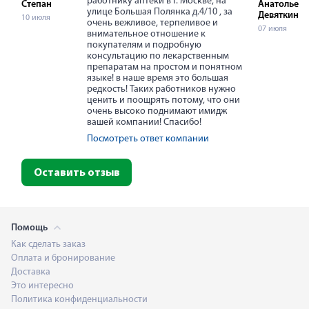
работнику аптеки в г. Москве, на
Степан
Анатольевн
улице Большая Полянка д.4/10 , за
Девяткина
10 июля
очень вежливое, терпеливое и
07 июля
внимательное отношение к
покупателям и подробную
консультацию по лекарственным
препаратам на простом и понятном
языке! в наше время это большая
редкость! Таких работников нужно
ценить и поощрять потому, что они
очень высоко поднимают имидж
вашей компании! Спасибо!
Посмотреть ответ компании
Оставить отзыв
Помощь
Как сделать заказ
Оплата и бронирование
Доставка
Это интересно
Политика конфиденциальности