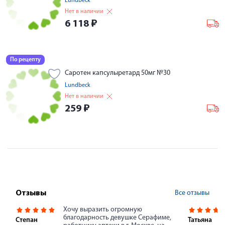
Lundbeck
Нет в наличии
6 118
₽
По рецепту
Саротен капсулыретард 50мг №30
Lundbeck
Нет в наличии
259
₽
Все отзывы
Отзывы
Хочу выразить огромную
благодарность девушке Серафиме,
Степан
Татьяна