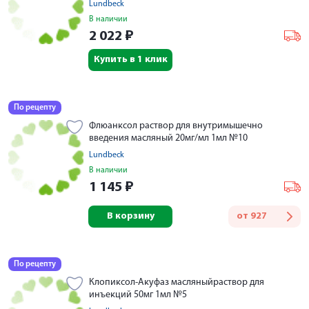
Lundbeck
В наличии
2 022
₽
Купить в 1 клик
По рецепту
Флюанксол раствор для внутримышечно
введения масляный 20мг/мл 1мл №10
Lundbeck
В наличии
1 145
₽
В корзину
от
927
По рецепту
Клопиксол-Акуфаз масляныйраствор для
инъекций 50мг 1мл №5