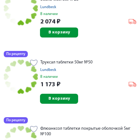
Lundbeck
В наличии
2 074
₽
В корзину
По рецепту
Труксал таблетки 50мг №50
Lundbeck
В наличии
1 173
₽
В корзину
По рецепту
Флюанксол таблетки покрытые оболочкой 5мг
№100