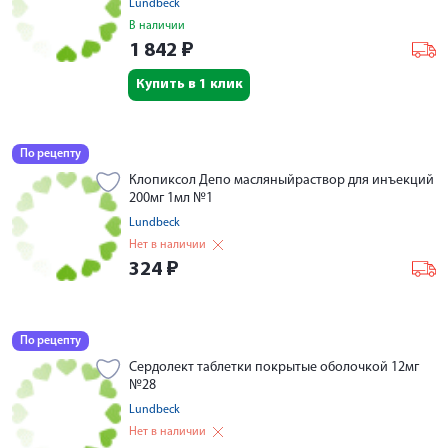
Lundbeck
В наличии
1 842
₽
Купить в 1 клик
По рецепту
Клопиксол Депо масляныйраствор для инъекций
200мг 1мл №1
Lundbeck
Нет в наличии
324
₽
По рецепту
Сердолект таблетки покрытые оболочкой 12мг
№28
Lundbeck
Нет в наличии