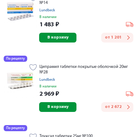
№14
Lundbeck
В наличии
1 483
₽
В корзину
от
1 201
По рецепту
Ципрамил таблетки покрытые оболочкой 20мг
№28
Lundbeck
В наличии
2 969
₽
В корзину
от
2 672
По рецепту
Труксал таблетки 25мг №100