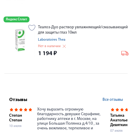
Яндекс Сплит
Теалоз-Дуо раствор увлажняющий/смазывающий
для защиты глаз 10мл
Laboratoires Thea
Нет в наличии
1 194
₽
Все отзывы
Отзывы
Хочу выразить огромную
благодарность девушке Серафиме,
Степан
Татьяна
работнику аптеки в г. Москве, на
Степан
Анатольевн
улице Большая Полянка д.4/10 , за
Девяткина
10 июля
очень вежливое, терпеливое и
07 июля